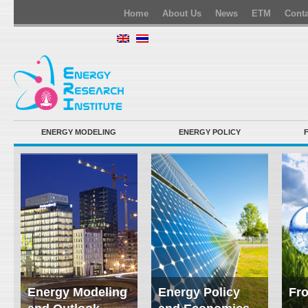
Home
About Us
News
ETM
Conta
ENERGY MODELING
ENERGY POLICY
Energy Modeling
Energy Policy
Fro