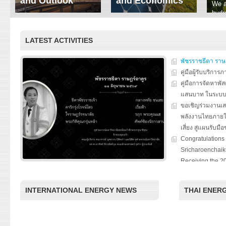
and Outlook
and Economics
We a
hydr
ERI conducts rigorous
We focus on solar
prod
analyses of trends in
thermal system
tech
energy supply and
innovation, solar PV
LATEST ACTIVITIES
ener
demand of various
economics, and solar PV
stud
energy-consuming
policy. Two patent-
sectors. Our analyses
pending, non-tracking
พัชรราชธีตา ราษ
have been used for …
solar collectors for …
คู่มือผู้รับบริกา
คู่มือการจัดหาพัส
Read More
Read More
แสนบาท ในระบ
ขอเชิญร่วมงานเ
พลังงานไทยภายใ
เสี่ยง สู่แผนรับมื
Congratulations 
Sricharoenchaiku
Receiving the 2
Award for Nation
“Chulalongkorn U
INTERNATIONAL ENERGY NEWS
THAI ENER
the Thailand Boa
special seminar
Roles of Citizen