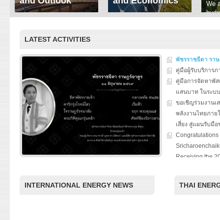
and Outlook
and Economics
We a
hydr
ERI conducts rigorous
We focus on solar
prod
analyses of trends in
thermal system
tech
energy supply and
innovation, solar PV
LATEST ACTIVITIES
ener
demand of various
economics, and solar PV
stud
energy-consuming
policy. Two patent-
sectors. Our analyses
pending, non-tracking
พัชรราชธีตา ราษ
have been used for …
solar collectors for …
คู่มือผู้รับบริกา
คู่มือการจัดหาพัส
Read More
Read More
แสนบาท ในระบ
ขอเชิญร่วมงานเ
พลังงานไทยภายใ
เสี่ยง สู่แผนรับมื
Congratulations 
Sricharoenchaiku
Receiving the 2
Award for Nation
“Chulalongkorn U
INTERNATIONAL ENERGY NEWS
THAI ENER
the Thailand Boa
special seminar
Roles of Citizen