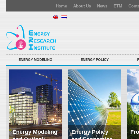
Home
About Us
News
ETM
Conta
ENERGY MODELING
ENERGY POLICY
Energy Modeling
Energy Policy
Fro