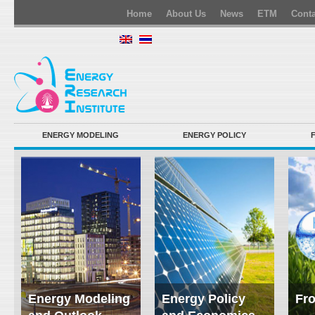
Home
About Us
News
ETM
Conta
ENERGY MODELING
ENERGY POLICY
Energy Modeling
Energy Policy
Fro