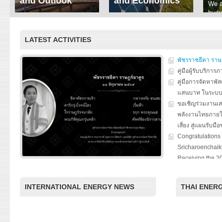
and Outlook
and Economics
We a
hydr
ERI conducts rigorous
We focus on solar
prod
analyses of trends in
thermal system
tech
energy supply and
innovation, solar PV
LATEST ACTIVITIES
ener
demand of various
economics, and solar PV
stud
energy-consuming
policy. Two patent-
sectors. Our analyses
pending, non-tracking
พัชรราชธีตา ราษ
have been used for …
solar collectors for …
คู่มือผู้รับบริกา
คู่มือการจัดหาพัส
Read More
Read More
แสนบาท ในระบ
ขอเชิญร่วมงานเ
พลังงานไทยภายใ
เสี่ยง สู่แผนรับมื
Congratulations 
Sricharoenchaiku
Receiving the 2
Award for Nation
“Chulalongkorn U
INTERNATIONAL ENERGY NEWS
THAI ENER
the Thailand Boa
special seminar
Roles of Citizen