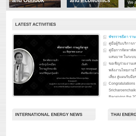
and Outlook
and Economics
We a
hydr
ERI conducts rigorous
We focus on solar
prod
analyses of trends in
thermal system
tech
energy supply and
innovation, solar PV
LATEST ACTIVITIES
ener
demand of various
economics, and solar PV
stud
energy-consuming
policy. Two patent-
sectors. Our analyses
pending, non-tracking
พัชรราชธีตา ราษ
have been used for …
solar collectors for …
คู่มือผู้รับบริกา
คู่มือการจัดหาพัส
Read More
Read More
แสนบาท ในระบ
ขอเชิญร่วมงานเ
พลังงานไทยภายใ
เสี่ยง สู่แผนรับมื
Congratulations 
Sricharoenchaiku
Receiving the 2
Award for Nation
“Chulalongkorn U
INTERNATIONAL ENERGY NEWS
THAI ENER
the Thailand Boa
special seminar
Roles of Citizen