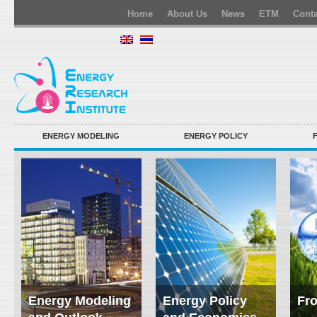
Home
About Us
News
ETM
Conta
ENERGY MODELING
ENERGY POLICY
Energy Modeling
Energy Policy
Fro