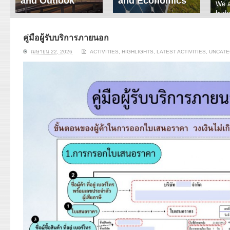
and Outlook
and Economics
We a
hydr
ERI conducts rigorous
We focus on solar
prod
analyses of trends in
thermal system
tech
energy supply and
innovation, solar PV
คู่มือผู้รับบริการภายนอก
ener
demand of various
economics, and solar PV
stud
เมษายน 22, 2026
ACTIVITIES
,
HIGHLIGHTS
,
LATEST ACTIVITIES
,
UNCATE
energy-consuming
policy. Two patent-
sectors. Our analyses
pending, non-tracking
have been used for …
solar collectors for …
Read More
Read More