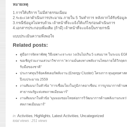
หมายเหตุ
1.การให้บริการ ไม่มีค่าธรรมเนียม
2.ระยะเวลาดำเนินการประมาณ ภายใน 5 วันทำการ หลังจากได้รับข้อมู
3.กรณีข้อมูลไม่ครบถ้วน เจ้าหน้าที่จะแจ้งให้แก้ไขก่อนดำเนินการ
4.เอกสารประกอบเพิ่มเติม (ถ้ามี) เจ้าหน้าที่จะแจ้งเป็นรายกรณี
แบบประเมินความพึงพอใจ
Related posts:
คู่มือการจัดหาพัสดุ วิธีเฉพาะเจาะจง วงเงินไม่เกิน 5 แสนบาท ในระบบ EG
ขอเชิญร่วมงานเสวนาวิชาการ “ความมั่นคงทางพลังงานไทยภายใต้วิกฤตการ
รับมือของชาติ”
ประกาศทุนวิจัยคลัสเตอร์พลังงาน (Energy Cluster) โครงการ ทุนยุทธศาสตร
ปีงบประมาณ 2559
งานสัมมนาในหัวข้อ “การเชื่อมโยงในภูมิภาคอาเซียน: การบูรณาการด้า
สาธารณรัฐแห่งสหภาพเมียนมาร์”
งานสัมมนาในหัวข้อ “มุมมองของไทยต่อการวิวัฒนาการด้านพลังงานระห
สหภาพเมียนมาร์”
Activities
Highlights
Latest Activities
Uncategorized
in:
,
,
,
total views : 251 views