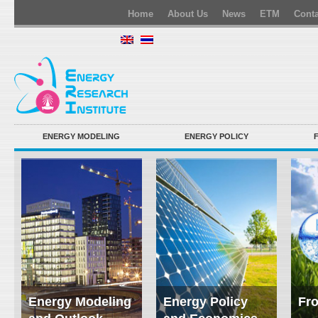
Home
About Us
News
ETM
Conta
ENERGY MODELING
ENERGY POLICY
Energy Modeling
Energy Policy
Fro