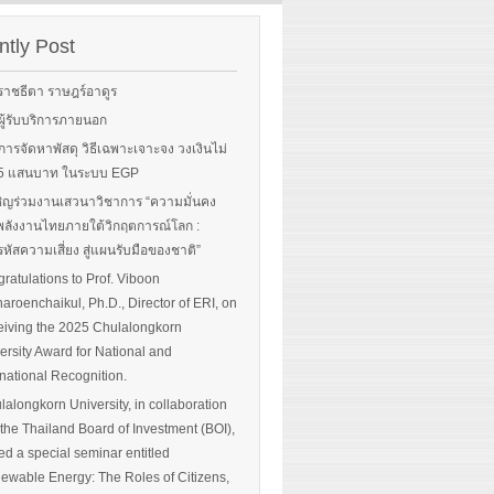
rgy-
 and
tly Post
Read More
advice
ราชธีตา ราษฎร์อาดูร
ือผู้รับบริการภายนอก
ือการจัดหาพัสดุ วิธีเฉพาะเจาะจง วงเงินไม่
 More
น 5 แสนบาท ในระบบ EGP
ิญร่วมงานเสวนาวิชาการ “ความมั่นคง
ลังงานไทยภายใต้วิกฤตการณ์โลก :
หัสความเสี่ยง สู่แผนรับมือของชาติ”
ratulations to Prof. Viboon
haroenchaikul, Ph.D., Director of ERI, on
iving the 2025 Chulalongkorn
ersity Award for National and
rnational Recognition.
lalongkorn University, in collaboration
 the Thailand Board of Investment (BOI),
ed a special seminar entitled
ewable Energy: The Roles of Citizens,