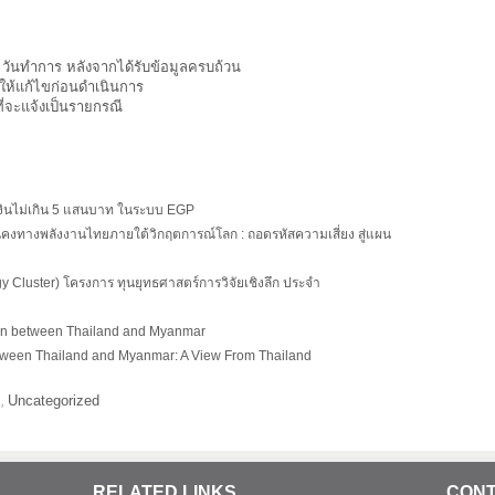
ันทำการ หลังจากได้รับข้อมูลครบถ้วน
งให้แก้ไขก่อนดำเนินการ
ที่จะแจ้งเป็นรายกรณี
งเงินไม่เกิน 5 แสนบาท ในระบบ EGP
คงทางพลังงานไทยภายใต้วิกฤตการณ์โลก : ถอดรหัสความเสี่ยง สู่แผน
y Cluster) โครงการ ทุนยุทธศาสตร์การวิจัยเชิงลึก ประจำ
ion between Thailand and Myanmar
tween Thailand and Myanmar: A View From Thailand
s
Uncategorized
,
RELATED LINKS
CONT