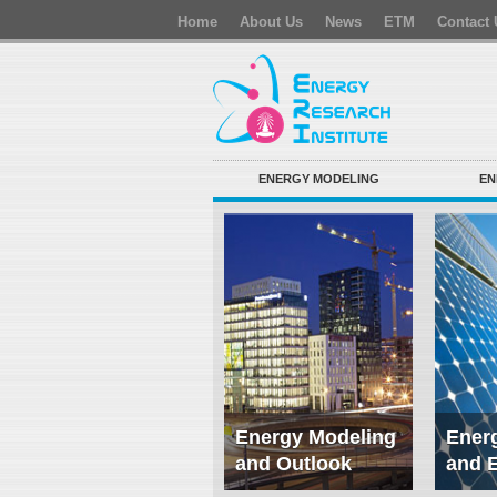
Home
About Us
News
ETM
Contact 
ENERGY MODELING
EN
Energy Modeling
Energ
and Outlook
and 