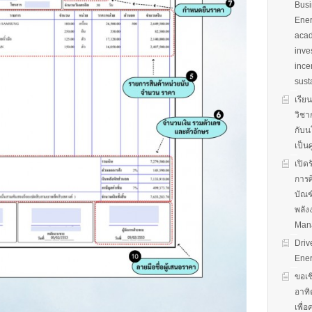
Busi
Ener
acad
inve
ince
sust
เรีย
วิชา
กับน
เป็น
เปิด
การศ
บัณฑ
พลัง
Man
Driv
Ener
ขอเช
อาทิ
เพื่