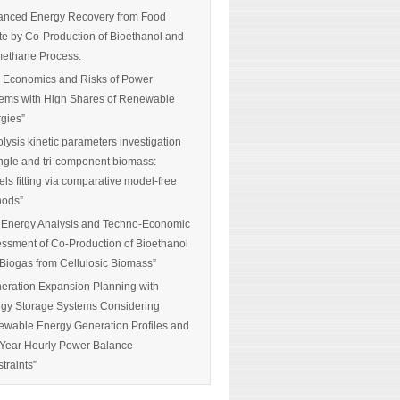
nced Energy Recovery from Food
e by Co-Production of Bioethanol and
ethane Process.
 Economics and Risks of Power
ems with High Shares of Renewable
gies”
olysis kinetic parameters investigation
ingle and tri-component biomass:
ls fitting via comparative model-free
hods”
 Energy Analysis and Techno-Economic
ssment of Co-Production of Bioethanol
Biogas from Cellulosic Biomass”
eration Expansion Planning with
gy Storage Systems Considering
wable Energy Generation Profiles and
-Year Hourly Power Balance
traints”