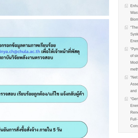
Enha
Wast
Biom
“The
Syst
Ener
“Pyr
of s
Mode
met
“Net
Asse
and 
“Gen
Ener
Rene
Full
Cons