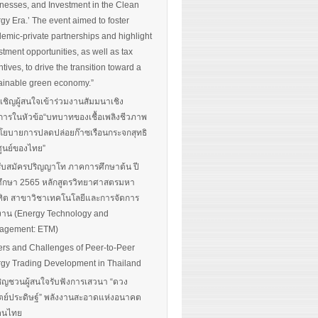
nesses, and Investment in the Clean
gy Era.’ The event aimed to foster
emic-private partnerships and highlight
stment opportunities, as well as tax
ntives, to drive the transition toward a
ainable green economy.”
นเชิญผู้สนใจเข้าร่วมงานสัมมนาเชิง
การในหัวข้อ“บทบาทของเชื้อเพลิงชีวภาพ
โยบายการปลดปล่อยก๊าซเรือนกระจกสุทธิ
ศูนย์ของไทย”
รับสมัครปริญญาโท ภาคการศึกษาต้น ปี
ึกษา 2565 หลักสูตรวิทยาศาสตรมหา
ิต สาขาวิชาเทคโนโลยีและการจัดการ
งาน (Energy Technology and
agement: ETM)
ers and Challenges of Peer-to-Peer
gy Trading Development in Thailand
ิญชวนผู้สนใจรับฟังการเสวนา “ดวง
ตย์ประดิษฐ์” พลังงานสะอาดแห่งอนาคต
อคนไทย