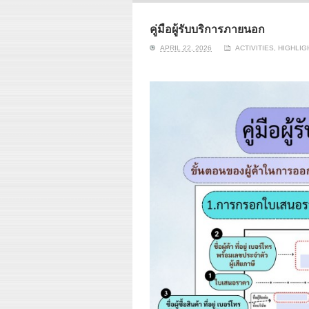
ERI conducts rigorous
We focu
analyses of trends in
thermal
energy supply and
innovat
คู่มือผู้รับบริการภายนอก
demand of various
economi
APRIL 22, 2026
ACTIVITIES
,
HIGHLIG
energy-consuming
policy. 
sectors. Our analyses
pending
have been used for …
solar co
Read More