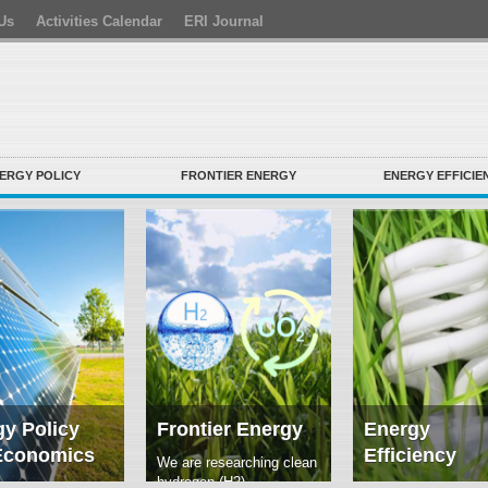
Us
Activities Calendar
ERI Journal
ERGY POLICY
FRONTIER ENERGY
ENERGY EFFICIE
y Policy
Frontier Energy
Energy
Economics
Efficiency
We are researching clean
hydrogen (H2)