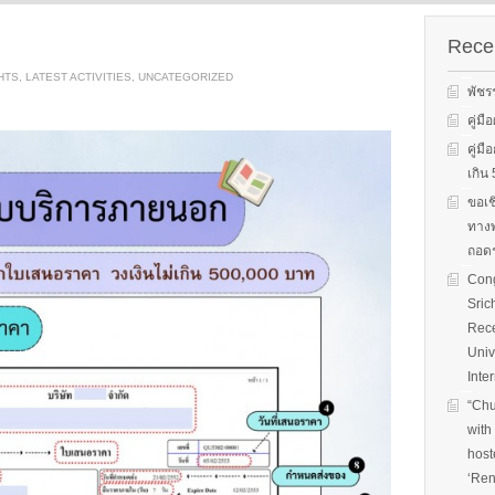
s on solar
We evaluate the
productions and fuel cell
 system
performance of ene
technology for low carbon
ion, solar PV
efficient equipment
Recen
energy. We have also
cs, and solar PV
energy efficiency
studied carbon dioxide …
HTS
,
LATEST ACTIVITIES
,
UNCATEGORIZED
Two patent-
programs and give 
พัชร
, non-tracking
to governments on
Read More
llectors for …
energy …
คู่ม
คู่ม
Read More
Read
เกิ
ขอเช
ทางพ
ถอดร
Cong
Sric
Rece
Univ
Inte
“Chu
with
host
‘Ren