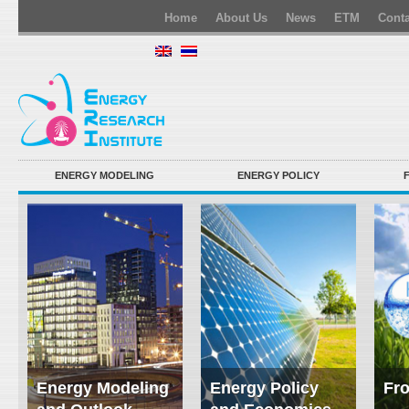
Home
About Us
News
ETM
Conta
ENERGY MODELING
ENERGY POLICY
Energy Modeling
Energy Policy
Fro