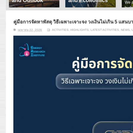
and Outlook
and Economics
We a
hydr
ERI conducts rigorous
We focus on solar
prod
analyses of trends in
thermal system
tech
energy supply and
innovation, solar PV
คู่มือการจัดหาพัสดุ วิธีเฉพาะเจาะจง วงเงินไม่เกิน 5 แส
ener
demand of various
economics, and solar PV
stud
เมษายน 22, 2026
ACTIVITIES
,
HIGHLIGHTS
,
LATEST ACTIVITIES
,
NEWS
,
energy-consuming
policy. Two patent-
sectors. Our analyses
pending, non-tracking
have been used for …
solar collectors for …
Read More
Read More