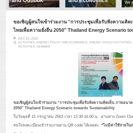
and Outlook
and Economics
We a
hydr
ERI conducts rigorous
We focus on solar
prod
analyses of trends in
thermal system
tech
energy supply and
innovation, solar PV
ขอเชิญผู้สนใจเข้าร่วมงาน “การประชุมเพื่อรับฟังความคิ
ener
demand of various
economics, and solar PV
stud
ไทยเพื่อความยั่งยืน 2050″ Thailand Energy Scenario to
energy-consuming
policy. Two patent-
sectors. Our analyses
pending, non-tracking
JULY 10, 2020
have been used for …
solar collectors for …
ACTIVITIES
,
ENERGY POLICY AND ECONOMICS
,
ENERGY POLICY-ACTIVITIES
ACTIVITIES
,
SEMINAR
Read More
Read More
ขอเชิญผู้สนใจเข้าร่วมงาน “การประชุมเพื่อรับฟังความคิดเห็น ภาพอนาค
2050″ Thailand Energy Scenario towards Sustainability
ในวันพุธที่ 15 กรกฎาคม 2563 เวลา 13.30-16.00 น. ผ่านทาง Zoom Clo
สนใจลงทะเบียนเข้าร่วมงานผ่าน QR code ได้เลยค่ะ
*ไม่มีค่าใช้จ่ายใ