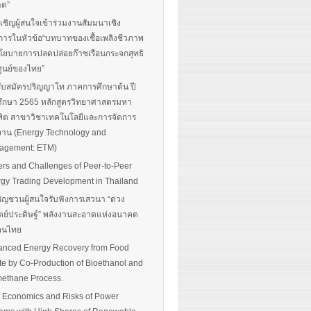
าด”
นเชิญผู้สนใจเข้าร่วมงานสัมมนาเชิง
การในหัวข้อ“บทบาทของเชื้อเพลิงชีวภาพ
โยบายการปลดปล่อยก๊าซเรือนกระจกสุทธิ
ศูนย์ของไทย”
รับสมัครปริญญาโท ภาคการศึกษาต้น ปี
ึกษา 2565 หลักสูตรวิทยาศาสตรมหา
ิต สาขาวิชาเทคโนโลยีและการจัดการ
งาน (Energy Technology and
agement: ETM)
ers and Challenges of Peer-to-Peer
gy Trading Development in Thailand
ิญชวนผู้สนใจรับฟังการเสวนา “ดวง
ตย์ประดิษฐ์” พลังงานสะอาดแห่งอนาคต
อคนไทย
nced Energy Recovery from Food
e by Co-Production of Bioethanol and
ethane Process.
 Economics and Risks of Power