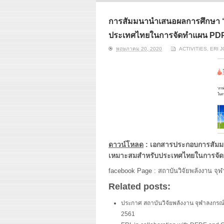
ERI conducts rigorous
We focu
analyses of trends in
thermal
energy supply and
innovat
การสัมมนานำเสนอผลการศึกษา “ก
demand of various
economi
ประเทศไทยในการจัดทำแผน PDP 
energy-consuming
policy. 
sectors. Our analyses
pending
พฤษภาคม 20, 2020
ACTIVITIES
,
ERI 
have been used for …
solar co
Read More
ดาวน์โหลด
:
เอกสารประกอบการสัมมน
เหมาะสมสำหรับประเทศไทยในการจัดท
facebook Page :
สถาบันวิจัยพลังงาน จุ
Related posts:
ประกาศ สถาบันวิจัยพลังงาน จุฬาลงกรณ์
2561