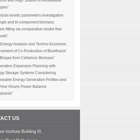
ems with High Shares of Renewable
gies”
olysis kinetic parameters investigation
ingle and tri-component biomass:
ls fitting via comparative model-free
hods”
 Energy Analysis and Techno-Economic
ssment of Co-Production of Bioethanol
Biogas from Cellulosic Biomass”
eration Expansion Planning with
gy Storage Systems Considering
wable Energy Generation Profiles and
-Year Hourly Power Balance
traints”
ACT US
or Institute Building III,