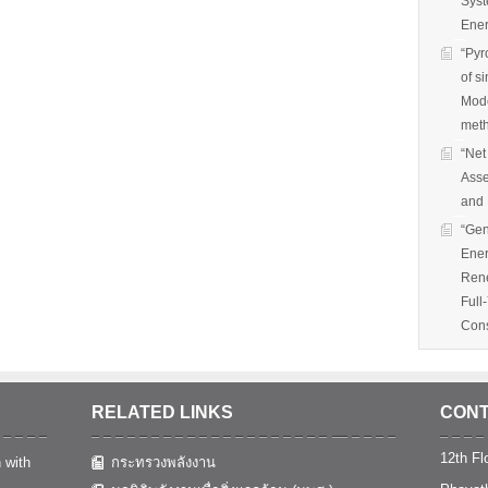
Syst
Ener
“Pyr
of s
Mode
met
“Net
Asse
and 
“Gen
Ener
Rene
Full
Cons
RELATED LINKS
CONT
12th Flo
 with
กระทรวงพลังงาน