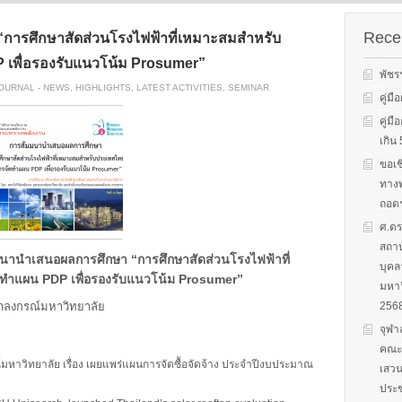
s on solar
We evaluate the
productions and fuel cell
 system
performance of ene
technology for low carbon
ion, solar PV
efficient equipment
Recen
ารศึกษาสัดส่วนโรงไฟฟ้าที่เหมาะสมสำหรับ
energy. We have also
cs, and solar PV
energy efficiency
studied carbon dioxide …
เพื่อรองรับแนวโน้ม Prosumer”
Two patent-
programs and give 
พัชร
, non-tracking
to governments on
JOURNAL - NEWS
,
HIGHLIGHTS
,
LATEST ACTIVITIES
,
SEMINAR
Read More
llectors for …
energy …
คู่ม
คู่ม
Read More
Read
เกิ
ขอเช
ทางพ
ถอดร
ศ.ดร
สถาบ
านำเสนอผลการศึกษา “การศึกษาสัดส่วนโรงไฟฟ้าที่
บุคล
ำแผน PDP เพื่อรองรับแนวโน้ม Prosumer”
มหาว
ฬาลงกรณ์มหาวิทยาลัย
256
จุฬา
คณะก
มหาวิทยาลัย เรื่อง เผยแพร่แผนการจัดซื้อจัดจ้าง ประจำปีงบประมาณ
เสวน
ประช