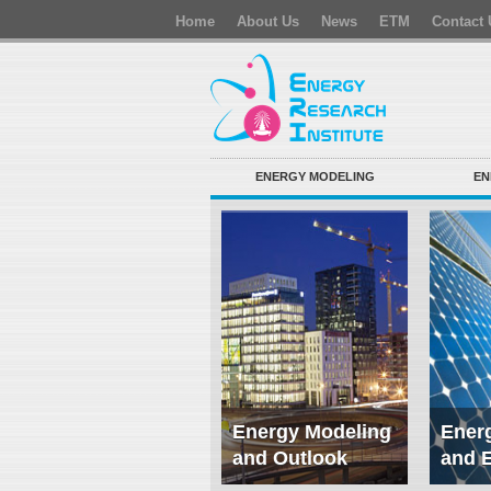
Home
About Us
News
ETM
Contact 
ENERGY MODELING
EN
Energy Modeling
Energ
and Outlook
and 