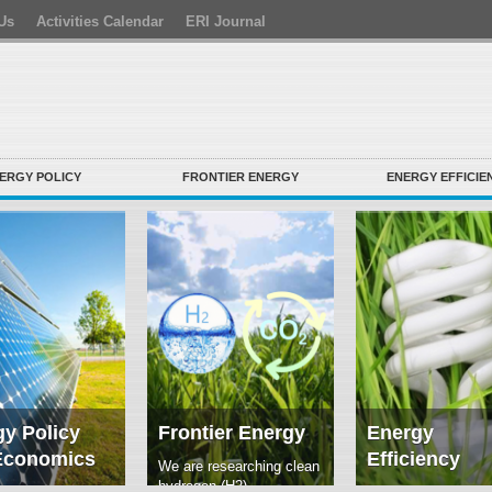
Us
Activities Calendar
ERI Journal
ERGY POLICY
FRONTIER ENERGY
ENERGY EFFICIE
y Policy
Frontier Energy
Energy
Economics
Efficiency
We are researching clean
hydrogen (H2)