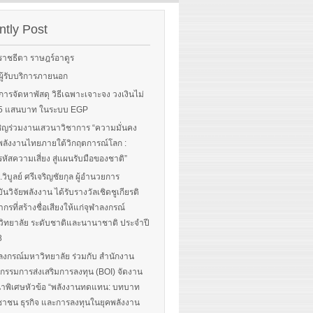
Sorry, this entry is only
rgy-
available in English.
 and
tly Post
Read More
advice
ราชธีตา ราษฎร์อาดูร
ือผู้รับบริการภายนอก
ือการจัดหาพัสดุ วิธีเฉพาะเจาะจง วงเงินไม่
 More
น 5 แสนบาท ในระบบ EGP
ิญร่วมงานเสวนาวิชาการ “ความมั่นคง
ลังงานไทยภายใต้วิกฤตการณ์โลก :
หัสความเสี่ยง สู่แผนรับมือของชาติ”
.วิบูลย์ ศรีเจริญชัยกุล ผู้อำนวยการ
ันวิจัยพลังงาน ได้รับรางวัลเชิดชูเกียรติ
ากรที่สร้างชื่อเสียงให้แก่จุฬาลงกรณ์
ิทยาลัย ระดับชาติและนานาชาติ ประจำปี
8
ลงกรณ์มหาวิทยาลัย ร่วมกับ สำนักงาน
รรมการส่งเสริมการลงทุน (BOI) จัดงาน
าพิเศษหัวข้อ “พลังงานทดแทน: บทบาท
าชน ธุรกิจ และการลงทุนในยุคพลังงาน