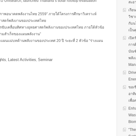
CU Unisearch, launched Thailand’s solar rooftop evaluation
สะอ
เรีย
“ภาพอนาคตพลังงานไทย 2559” ภายใต้โครงการศึกษาวิเคราะห์
วิชา
ธศาสตร์พลังงานของประเทศไทย
กับน
ารขับเคลื่อนทิศทางยุทธศาสตร์พลังงานของประเทศไทย ภายใต้หัวข้อ
เป็น
ความสำเร็จของแผนพลังงาน”
เปิด
นแม่บทด้านพลังงานของประเทศ 20 ปี ระยะที่ 2 หัวข้อ “ร่างแผน
การศ
บัณฑ
พลัง
ghts
Latest Activities
Seminar
,
,
Man
Driv
Ener
ขอเช
อาทิ
เพื่
Enha
Wast
Biom
“The