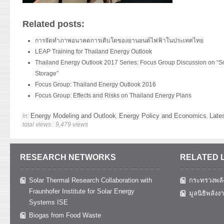
Related posts:
การจัดทำภาพอนาคตการเติบโตของยานยนต์ไฟฟ้าในประเทศไทย
LEAP Training for Thailand Energy Outlook
Thailand Energy Outlook 2017 Series: Focus Group Discussion on “S
Storage”
Focus Group: Thailand Energy Outlook 2016
Focus Group: Effects and Risks on Thailand Energy Plans
Energy Modeling and Outlook
Energy Policy and Economics
Lates
in:
,
,
total views : 9,479 views
RESEARCH NETWORKS
RELATED 
Solar Thermal Research Collaboration with
กระทรวงพลั
Fraunhofer Institute for Solar Energy
มูลนิธิพลังง
Systems ISE
Biogas from Food Waste