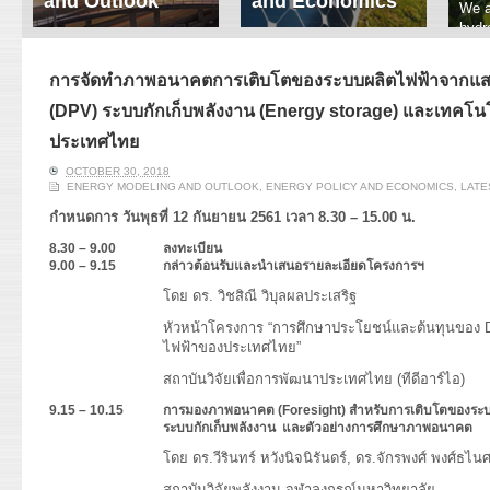
and Outlook
and Economics
We a
hydr
ERI conducts rigorous
We focus on solar
prod
analyses of trends in
thermal system
tech
energy supply and
innovation, solar PV
การจัดทำภาพอนาคตการเติบโตของระบบผลิตไฟฟ้าจากแส
ener
demand of various
economics, and solar PV
stud
(DPV) ระบบกักเก็บพลังงาน (Energy storage) และเทคโนโลย
energy-consuming
policy. Two patent-
sectors. Our analyses
pending, non-tracking
ประเทศไทย
have been used for …
solar collectors for …
OCTOBER 30, 2018
ENERGY MODELING AND OUTLOOK
,
ENERGY POLICY AND ECONOMICS
,
LATE
Read More
Read More
กำหนดการ วันพุธที่ 12 กันยายน 2561 เวลา 8.30 – 15.00 น.
8.30 – 9.00
ลงทะเบียน
9.00 – 9.15
กล่าวต้อนรับและนำเสนอรายละเอียดโครงการฯ
โดย ดร. วิชสิณี วิบุลผลประเสริฐ
หัวหน้าโครงการ “การศึกษาประโยชน์และต้นทุนของ Di
ไฟฟ้าของประเทศไทย”
สถาบันวิจัยเพื่อการพัฒนาประเทศไทย (ทีดีอาร์ไอ)
9.
1
5 – 10.15
การมองภาพอนาคต (
Foresight)
สำหรับการเติบโตของระ
ระบบกักเก็บพลังงาน และตัวอย่างการศึกษาภาพอนาคต
โดย ดร.วีรินทร์ หวังนิจนิรันดร์, ดร.จักรพงศ์ พงศ์ธไ
สถาบันวิจัยพลังงาน จุฬาลงกรณ์มหาวิทยาลัย