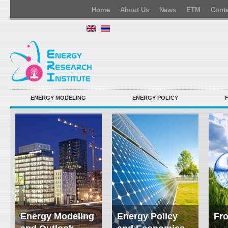
Home
About Us
News
ETM
Conta
ENERGY MODELING
ENERGY POLICY
Energy Modeling
Energy Policy
Fro