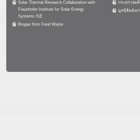
Solar Thermal Research Collaboration with
กระทรวงพลั
Fraunhofer Institute for Solar Energy
มูลนิธิพลังง
Systems ISE
Biogas from Food Waste