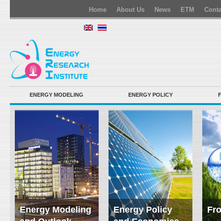
Home
About Us
News
ETM
Conta
ENERGY MODELING
ENERGY POLICY
Energy Modeling
Energy Policy
Fro