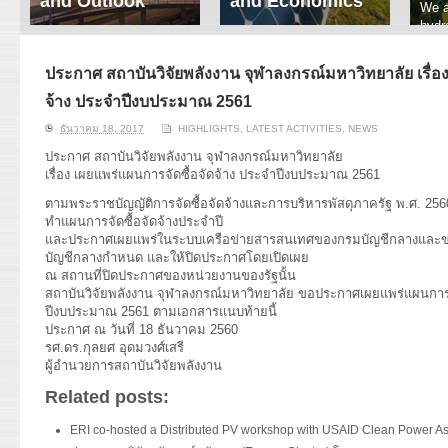
and Outlook
and Economics
We a
hydr
ERI conducts rigorous
We focus on solar
prod
analyses of trends in
thermal system
tech
energy supply and
innovation, solar PV
ประกาศ สถาบันวิจัยพลังงาน จุฬาลงกรณ์มหาวิทยาลัย เรื่อง
ener
demand of various
economics, and solar PV
stud
จ้าง ประจำปีงบประมาณ 2561
energy-consuming
policy. Two patent-
sectors. Our analyses
pending, non-tracking
ธันวาคม 18, 2017
HIGHLIGHTS
,
LATEST ACTIVITIES
,
NEWS
have been used for …
solar collectors for …
ประกาศ สถาบันวิจัยพลังงาน จุฬาลงกรณ์มหาวิทยาลัย
เรื่อง เผยแพร่แผนการจัดซื้อจัดจ้าง ประจำปีงบประมาณ 2561
Read More
Read More
ตามพระราชบัญญัติการจัดซื้อจัดจ้างและการบริหารพัสดุภาครัฐ พ.ศ. 25
ทำแผนการจัดซื้อจัดจ้างประจำปี
และประกาศเผยแพร่ในระบบเครือข่ายสารสนเทศของกรมบัญชีกลางและข
บัญชีกลางกำหนด และให้ปิดประกาศโดยเปิดเผย
ณ สถานที่ปิดประกาศของหน่วยงานของรัฐนั้น
สถาบันวิจัยพลังงาน จุฬาลงกรณ์มหาวิทยาลัย ขอประกาศเผยแพร่แผนการจ
ปีงบประมาณ 2561 ตามเอกสารแนบท้ายนี้
ประกาศ ณ วันที่ 18 ธันวาคม 2560
รศ.ดร.กุลยศ อุดมวงศ์เสรี
ผู้อำนวยการสถาบันวิจัยพลังงาน
Related posts:
ERI co-hosted a Distributed PV workshop with USAID Clean Power As