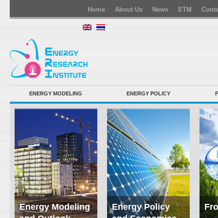
Home
About Us
News
ETM
Conta
ENERGY MODELING
ENERGY POLICY
Energy Modeling
Energy Policy
Fro