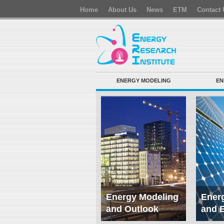
Home
About Us
News
ETM
Contact 
ENERGY MODELING
EN
Energy Modeling
Energ
and Outlook
and 