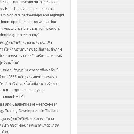
nesses, and Investment in the Clean
gy Era.’ The event aimed to foster
emic-private partnerships and highlight
stment opportunities, as well as tax
ntives, to drive the transition toward a
ainable green economy.”
นเชิญผู้สนใจเข้าร่วมงานสัมมนาเชิง
การในหัวข้อ“บทบาทของเชื้อเพลิงชีวภาพ
โยบายการปลดปล่อยก๊าซเรือนกระจกสุทธิ
ศูนย์ของไทย”
รับสมัครปริญญาโท ภาคการศึกษาต้น ปี
ึกษา 2565 หลักสูตรวิทยาศาสตรมหา
ิต สาขาวิชาเทคโนโลยีและการจัดการ
งาน (Energy Technology and
agement: ETM)
ers and Challenges of Peer-to-Peer
gy Trading Development in Thailand
ิญชวนผู้สนใจรับฟังการเสวนา “ดวง
ตย์ประดิษฐ์” พลังงานสะอาดแห่งอนาคต
อคนไทย