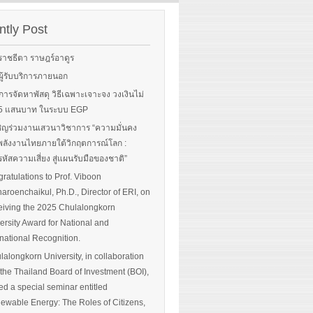
rgy-
 and
tly Post
Read More
advice
ราชธีตา ราษฎร์อาดูร
ือผู้รับบริการภายนอก
ือการจัดหาพัสดุ วิธีเฉพาะเจาะจง วงเงินไม่
 More
น 5 แสนบาท ในระบบ EGP
ิญร่วมงานเสวนาวิชาการ “ความมั่นคง
ลังงานไทยภายใต้วิกฤตการณ์โลก :
หัสความเสี่ยง สู่แผนรับมือของชาติ”
ratulations to Prof. Viboon
haroenchaikul, Ph.D., Director of ERI, on
iving the 2025 Chulalongkorn
ersity Award for National and
rnational Recognition.
lalongkorn University, in collaboration
 the Thailand Board of Investment (BOI),
ed a special seminar entitled
ewable Energy: The Roles of Citizens,