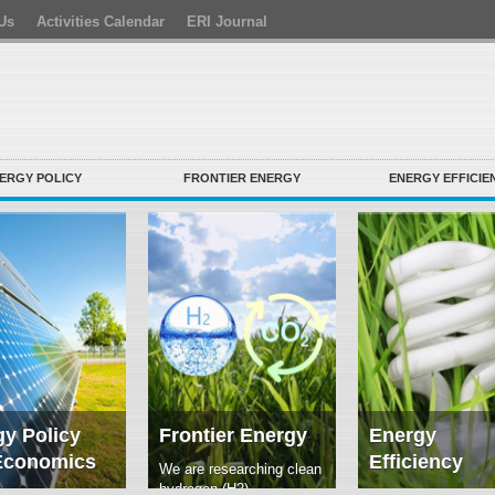
Us
Activities Calendar
ERI Journal
ERGY POLICY
FRONTIER ENERGY
ENERGY EFFICIE
y Policy
Frontier Energy
Energy
Economics
Efficiency
We are researching clean
hydrogen (H2)