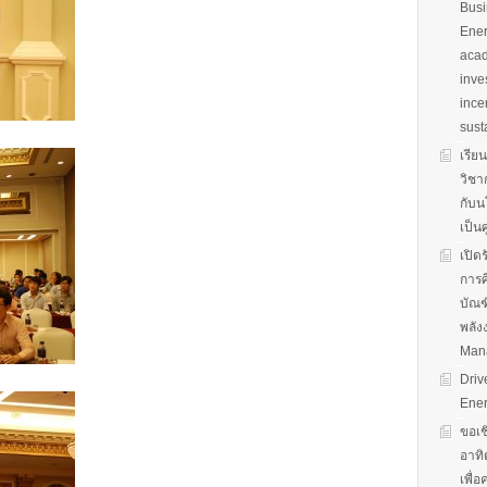
Busi
Ener
acad
inve
ince
sust
เรีย
วิชา
กับน
เป็น
เปิด
การศ
บัณฑ
พลัง
Man
Driv
Ener
ขอเช
อาทิ
เพื่