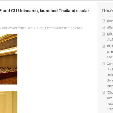
s on solar
We evaluate the
productions and fuel cell
 system
performance of ene
technology for low carbon
ion, solar PV
efficient equipment
Recen
DE and CU Unisearch, launched Thailand’s solar
energy. We have also
cs, and solar PV
energy efficiency
studied carbon dioxide …
Two patent-
programs and give 
พัชร
, non-tracking
to governments on
Read More
llectors for …
energy …
คู่ม
 POLICY-ACTIVITIES
,
HIGHLIGHTS
,
LATEST ACTIVITIES
,
SEMINAR
คู่ม
Read More
Read
เกิ
ขอเช
ทางพ
ถอดร
Cong
Sric
Rece
Univ
Inte
“Chu
with
host
‘Ren