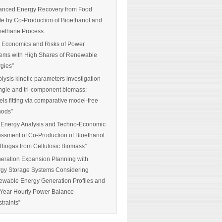
nced Energy Recovery from Food
e by Co-Production of Bioethanol and
ethane Process.
 Economics and Risks of Power
ems with High Shares of Renewable
gies”
olysis kinetic parameters investigation
ingle and tri-component biomass:
ls fitting via comparative model-free
hods”
 Energy Analysis and Techno-Economic
ssment of Co-Production of Bioethanol
Biogas from Cellulosic Biomass”
eration Expansion Planning with
gy Storage Systems Considering
wable Energy Generation Profiles and
-Year Hourly Power Balance
traints”