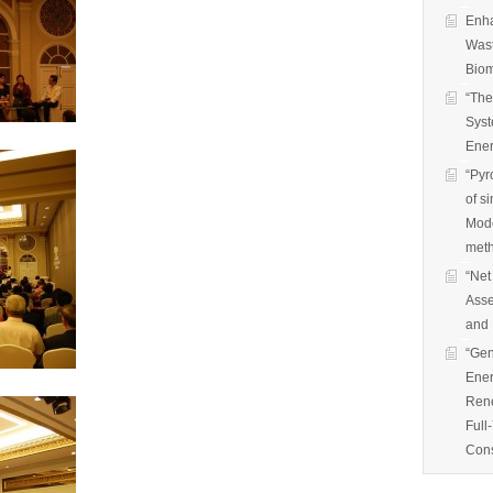
Enha
Wast
Biom
“The
Syst
Ener
“Pyr
of s
Mode
met
“Net
Asse
and 
“Gen
Ener
Rene
Full
Cons