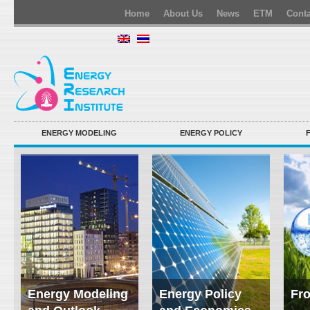
Home
About Us
News
ETM
Conta
ENERGY MODELING
ENERGY POLICY
Energy Modeling
Energy Policy
Fro