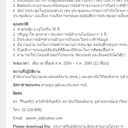
2. สนับสนุนงานการกำกับดูแลและติดตามความก้าวหน้าในการวิเคราะ
3. ติดต่อประสานงานและสนับสนุนการจัดทำรายงานและการวิเคราะห์ข้
4. จัดการประชุมในรูปแบบต่างๆ เช่น ประชุมคณะกรรมการกำกับโครงการ
ประชุมสัมนา และอื่นๆ รวมถึงการสรุปและจดบันทึกการประชุมอย่างเป็น
คุณสมบัติ
1. ชาย/หญิง อายุไม่เกิน 35 ปี
2. ปริญญาโท ทุกสาขา ประสบการณ์ทำงานไม่น้อยกว่า 5 ปี
3. มีประสบการณ์ทำงานด้านการเก็บและวิเคราะห์ข้อมูล
4. มีความสามารถในการจัดทำรายงานการประชุม จดบันทึก/สรุปการประช
5. มีบุคลิกภาพ/มนุษย์สัมพันธ์ที่ดีและมีทักษะในการติดต่อสื่อสาร
6. สามารถใช้คอมพิวเตอร์โปรแกรม Microsoft และอินเตอร์เน็ตได้
ระยะเวลา
เต็มเวลาตั้งแต่ ส.ค. 2559 – ก.ค. 2560 (12 เดือน)
สถานที่ปฎิบัติงาน
สำนักงานนโยบายและแผนพลังงาน (สนพ.) และสถาบันวิจัยพลังงาน จุฬา
อัตราค่าตอบแทน
ตามคุณวุฒิและประสบการณ์
ติดต่อ
ดร. วีรินทร์ หวังจิรนิรันดร์ สถาบันวิจัยพลังงาน จุฬาลงกรณ์มหาวิทย
โทร. 02-218-8091
Email: weerin_w@yahoo.com
Please download file:
ประกาศรับสมัครงาน ผู้ประสานงานโครงการ