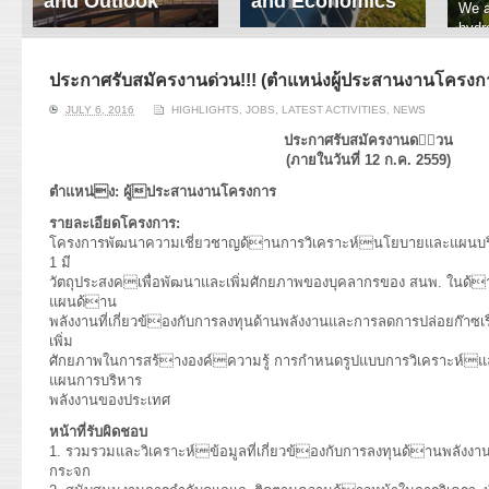
and Outlook
and Economics
We a
hydr
ERI conducts rigorous
We focus on solar
prod
analyses of trends in
thermal system
tech
energy supply and
innovation, solar PV
ประกาศรับสมัครงานด่วน!!! (ตำแหน่งผู้ประสานงานโครงก
ener
demand of various
economics, and solar PV
stud
JULY 6, 2016
HIGHLIGHTS
,
JOBS
,
LATEST ACTIVITIES
,
NEWS
energy-consuming
policy. Two patent-
sectors. Our analyses
pending, non-tracking
ประกาศรับสมัครงานด่วน
have been used for …
solar collectors for …
(ภายในวันที่ 12 ก.ค. 2559)
ตำแหน่ง: ผู้ประสานงานโครงการ
Read More
Read More
รายละเอียดโครงการ:
โครงการพัฒนาความเชี่ยวชาญด้านการวิเคราะห์นโยบายและแผนบริ
1 มี
วัตถุประสงคเพื่อพัฒนาและเพิ่มศักยภาพของบุคลากรของ สนพ. ในด้
แผนด้าน
พลังงานที่เกี่ยวข้องกับการลงทุนด้านพลังงานและการลดการปล่อยก๊า
เพิ่ม
ศักยภาพในการสร้างองค์ความรู้ การกำหนดรูปแบบการวิเคราะห์
แผนการบริหาร
พลังงานของประเทศ
หน้าที่รับผิดชอบ
1. รวมรวมและวิเคราะห์ข้อมูลที่เกี่ยวข้องกับการลงทุนด้านพลังง
กระจก