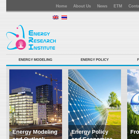
Home
About Us
News
ETM
Conta
ENERGY MODELING
ENERGY POLICY
Energy Modeling
Energy Policy
Fro