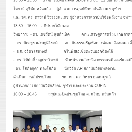
13.30 – 13.50 บรรยายเปิดประเด็น SDGs กับ COP21 บอกอะไรกับสั
โดย ศ. สุริชัย หวันแก้ว ผู้อำนวยการศูนย์ศึกษาสันติภาพฯ จุฬาฯ
และ รศ. ดร. ดาวัลย์ วิวรรธนะเดช ผู้อำนวยการสถาบันวิจัยพลังงาน จุฬา
13.50 – 16.00 อภิปรายโต๊ะกลม
วิทยากร: - ดร. เดชรัตน์ สุขกำเนิด คณะเศรษฐศาสตร์ ม. เกษตรศา
- ดร. บัณฑูร เศรษฐศิโรตม์ สถาบันธรรมรัฐเพื่อการพัฒนาสังคมและสิ
- นส. จริยา เสนพงศ์ กรีนพีชเอเซียตะวันออกฉียงใต้
- ดร. ฐิติศักดิ์ บุญปราโมทย์ หัวหน้าภาควิชาวิศวกรรมเหมืองแร่และปิ
- ดร. โสภิตสุดา ทองโสภิต นักวิจัย AR สถาบันวิจัยพลังงาน
ดำเนินการอภิปรายโดย รศ. ภก. ดร. วิทยา กุลสมบูรณ์
ผู้อำนวยการสถาบันวิจัยสังคม จุฬาฯ และประธาน CURIN
16.00 – 16.45 สรุปและปิดประชุมโดย ศ. สุริชัย หวันแก้ว