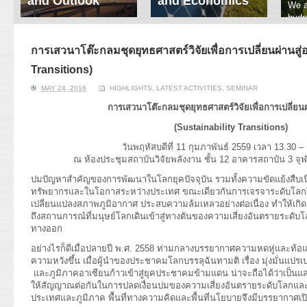
and Outlook
and Economics
We a
hydr
ERI conducts rigorous
We focus on solar
prod
analyses of trends in
thermal system
tech
energy supply and
innovation, solar PV
การเสวนาโต๊ะกลมชุดยุทธศาสตร์วิจัยเพื่อการเปลี่ยนผ่านสู
ener
demand of various
economics, and solar PV
stud
Transitions)
energy-consuming
policy. Two patent-
sectors. Our analyses
pending, non-tracking
MAY 24, 2016
HIGHLIGHTS
,
LATEST ACTIVITIES
,
SEMINAR
have been used for …
solar collectors for …
การเสวนาโต๊ะกลมชุดยุทธศาสตร์วิจัยเพื่อการเปลี่ยน
Read More
Read More
(
Sustainability Transitions)
วันพฤหัสบดีที่ 11 กุมภาพันธ์ 2559 เวลา 13.30 –
ณ ห้องประชุมสถาบันวิจัยพลังงาน ชั้น 12 อาคารสถาบัน 3 จ
ปมปัญหาสำคัญของการพัฒนาในโลกยุคปัจจุบัน รวมทั้งความขัดแย้งสืบเน
ทรัพยากรและในโอกาสระหว่างประเทศ ขณะเดียวกันการเจรจาระดับโลกใ
เปลี่ยนแปลงสภาพภูมิอากาศ ประสบความล้มเหลวอย่างต่อเนื่อง ทำให้เกิ
ถึงสถานการณ์ที่มนุษย์โลกเดินเข้าสู่ทางตันของความเสี่ยงอันตรายระดับโ
ทางออก
อย่างไรก็ดีเมื่อปลายปี พ.ศ. 2558 ท่ามกลางบรรยากาศความหดหู่และท้อ
ความหวังขึ้น เมื่อผู้นำของประชาคมโลกบรรลุฉันทามติ เรื่อง มุ่งมั่นแปร
และภูมิภาคอาเซียนก้าวเข้าสู่ยุคประชาคมข้ามแดน น่าจะถือได้ว่าเป็น
ให้สัญญาณต่อกันในการปลดเงื่อนปมของความเสี่ยงอันตรายระดับโลกแล
ประเทศและภูมิภาค พื้นที่ทางความคิดและพื้นที่นโยบายจึงมีบรรยากาศเปิด