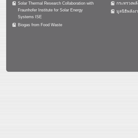
Solar Thermal Research Collaboration with
กระทรวงพลั
Fraunhofer Institute for Solar Energy
มูลนิธิพลังง
Systems ISE
Biogas from Food Waste