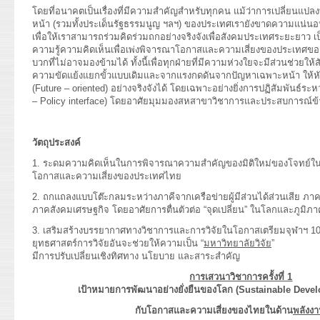
โดยที่อนาคตเป็นเรื่องที่มีความสำคัญสำหรับทุกคน แม้ว่าการเปลี่ยนแป
หน้า (รวมทั้งประเด็นรัฐธรรมนูญ ฯลฯ) ของประเทศเรายังขาดความแน่นอน
เพื่อให้เราสามารถร่วมคิดร่วมถกอย่างจริงจังเพื่อสังคมประเทศระยะยาว เป็
ความรู้ความคิดเห็นเพื่อเพ่งพิจารณาโอกาสและความเสี่ยงของประเทศของโล
บวกที่ไม่อาจมองข้ามได้ ทั้งนี้เพื่อทุกฝ่ายที่มีความห่วงใยจะมีส่วนช่วยใ
ความขัดแย้งแยกขั้วแบบเดิมและจากแรงกดดันจากปัญหาเฉพาะหน้า ให้
(Future – oriented) อย่างจริงจังได้ โดยเฉพาะอย่างยิ่งการปฏิสัมพันธ์ระ
– Policy interface) โดยอาศัยมุมมองสหสาขาวิชาการและประสบการณ์ข
วัตถุประสงค์
1. ระดมความคิดเห็นในการพิจารณาความสำคัญของมิติใหม่ของโจทย์ใน
โอกาสและความเสี่ยงของประเทศไทย
2. ถกแถลงแบบโต๊ะกลมระหว่างภาคีจากเครือข่ายผู้มีส่วนได้ส่วนเสีย 
ภาคสังคมเศรษฐกิจ โดยอาศัยการตื่นตัวต่อ “จุดเปลี่ยน” ในโลกและภูมิภา
3. เสริมสร้างบรรยากาศทางวิชาการและการวิจัยในโอกาสเตรียมจุฬาฯ 1
ยุทธศาสตร์การวิจัยอันจะช่วยให้ความเป็น “
มหาวิทยาลัยวิจัย
”
มีการปรับเปลี่ยนเชิงทิศทาง นโยบาย และสาระสำคัญ
การเสวนาวิชาการครั้งที่ 1
เป้าหมายการพัฒนาอย่างยั่งยืนของโลก (
Sustainable Deve
กับโอกาสและความเสี่ยงของไทยในด้าน
พลังงาน