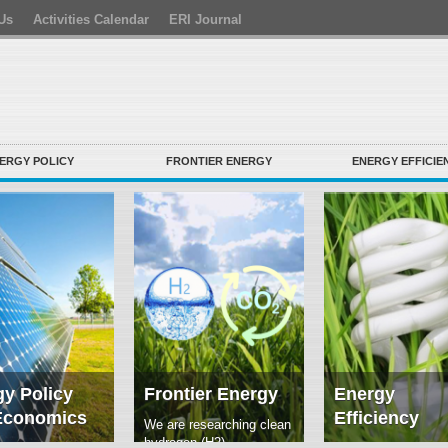
Us
Activities Calendar
ERI Journal
ERGY POLICY
FRONTIER ENERGY
ENERGY EFFICIE
y Policy
Frontier Energy
Energy
Economics
Efficiency
We are researching clean
hydrogen (H2)