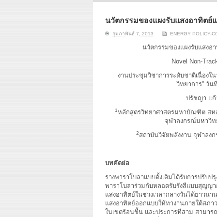
ERI conducts rigorous
We focu
analyses of trends in
thermal
energy supply and
innovat
นวัตกรรมของแผงรับแสงอาทิตย์แ
demand of various
economi
กุมภาพันธ์ 7, 2013
ENERGY POLICY-
energy-consuming
policy. 
sectors. Our analyses
pending
นวัตกรรมของแผงรับแสงอาท
have been used for …
solar co
Novel Non-Track
Read More
งานประชุมวิชาการระดับชาติเนื่องใน
วิทยาการ” วั
ปรัชญา แก
1
หลักสูตรวิทยาศาสตรมหาบัณฑิต สห
จุฬาลงกรณ์มหาวิท
2
สถาบันวิจัยพลังงาน จุฬาลง
บทคัดย่อ
รางพาราโบลาแบบดั้งเดิมได้รับการปรับ
พาราโบลาร่วมกับหลอดรับรังสีแบบสุญญา
แสงอาทิตย์ในช่วงเวลากลางวันได้ยาวนาน
แสงอาทิตย์ออกแบบให้ทางานภายใต้สภาวะท
ในเขตร้อนชื้น และประการที่สาม สามารถท