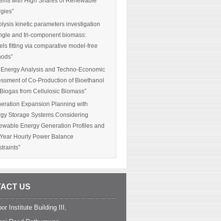
ems with High Shares of Renewable
gies”
olysis kinetic parameters investigation
ingle and tri-component biomass:
ls fitting via comparative model-free
hods”
 Energy Analysis and Techno-Economic
ssment of Co-Production of Bioethanol
Biogas from Cellulosic Biomass”
eration Expansion Planning with
gy Storage Systems Considering
wable Energy Generation Profiles and
-Year Hourly Power Balance
traints”
ACT US
or Institute Building III,