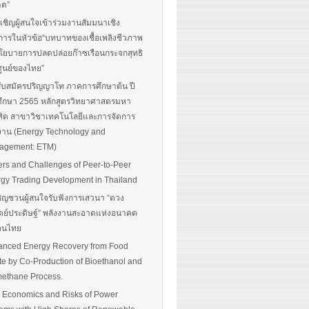
าด”
นเชิญผู้สนใจเข้าร่วมงานสัมมนาเชิง
การในหัวข้อ“บทบาทของเชื้อเพลิงชีวภาพ
โยบายการปลดปล่อยก๊าซเรือนกระจกสุทธิ
ศูนย์ของไทย”
รับสมัครปริญญาโท ภาคการศึกษาต้น ปี
ึกษา 2565 หลักสูตรวิทยาศาสตรมหา
ิต สาขาวิชาเทคโนโลยีและการจัดการ
งาน (Energy Technology and
agement: ETM)
ers and Challenges of Peer-to-Peer
gy Trading Development in Thailand
ิญชวนผู้สนใจรับฟังการเสวนา “ดวง
ตย์ประดิษฐ์” พลังงานสะอาดแห่งอนาคต
อคนไทย
nced Energy Recovery from Food
e by Co-Production of Bioethanol and
ethane Process.
 Economics and Risks of Power