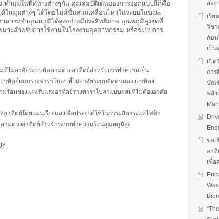
ง ทำมุมในทิศทางต่างๆกัน คุณสมบัติเด่นของการออกแบบนี้ก็คือ
สะอ
ด้ในมุมต่างๆ ได้โดยไม่มีชิ้นส่วนเคลื่อนไหวในระบบในขณะ
เรีย
ามารถทำอุณหภูมิได้สูงอย่างมีประสิทธิภาพ อุณหภูมิสูงสุดที่
วิชา
วามเหมาะสำหรับการใช้งานในโรงงานอุตสาหกรรม หรือระบบการ
กับน
เป็น
เปิด
ที่ไม่อาศัยระบบติดตามดวงอาทิตย์สำหรับการทำความเย็น
การศ
งอาทิตย์แบบรางพาราโบลา ที่ไม่อาศัยระบบติดตามดวงอาทิตย์
บัณฑ
วามร้อนของแผงรับแสงอาทิตย์รางพาราโบลาแบบผสมที่ไม่ต้องอาศัย
พลัง
Man
ิตย์โดยแผ่นเรืองแสงเพื่อประยุกต์ใช้ในการผลิตกระแสไฟฟ้า
Driv
ติดตามดวงอาทิตย์สำหรับระบบทำความร้อนอุณหภูมิสูง
Ener
ขอเช
gs
อาทิ
เพื่
Enha
Wast
Biom
“The