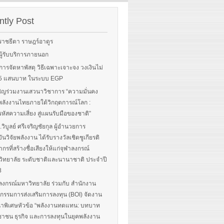
Sorry, this entry is only
rgy-
available in English.
 and
tly Post
Read More
advice
ราชธีตา ราษฎร์อาดูร
ือผู้รับบริการภายนอก
ือการจัดหาพัสดุ วิธีเฉพาะเจาะจง วงเงินไม่
 More
น 5 แสนบาท ในระบบ EGP
ิญร่วมงานเสวนาวิชาการ “ความมั่นคง
ลังงานไทยภายใต้วิกฤตการณ์โลก :
หัสความเสี่ยง สู่แผนรับมือของชาติ”
.วิบูลย์ ศรีเจริญชัยกุล ผู้อำนวยการ
ันวิจัยพลังงาน ได้รับรางวัลเชิดชูเกียรติ
ากรที่สร้างชื่อเสียงให้แก่จุฬาลงกรณ์
ิทยาลัย ระดับชาติและนานาชาติ ประจำปี
8
ลงกรณ์มหาวิทยาลัย ร่วมกับ สำนักงาน
รรมการส่งเสริมการลงทุน (BOI) จัดงาน
าพิเศษหัวข้อ “พลังงานทดแทน: บทบาท
าชน ธุรกิจ และการลงทุนในยุคพลังงาน