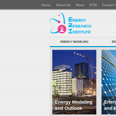
Home
About Us
News
ETM
Contact 
ENERGY MODELING
EN
Energy Modeling
Energ
and Outlook
and 