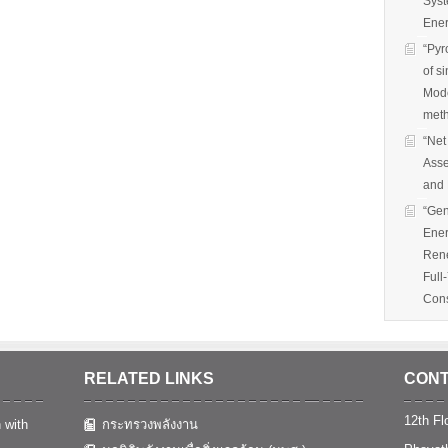
Syst
Ener
“Pyr
of s
Mode
met
“Net
Asse
and 
“Gen
Ener
Rene
Full
Cons
RELATED LINKS
CONT
12th Flo
 with
กระทรวงพลังงาน