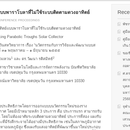
s on solar
We evaluate the
productions and fuel cell
 system
performance of ene
technology for low carbon
ion, solar PV
efficient equipment
Recen
บบพาราโบลาที่ไม่ใช้ระบบติดตามดวงอาทิตย์
energy. We have also
cs, and solar PV
energy efficiency
studied carbon dioxide …
CONFERENCE PROCEEDINGS
Two patent-
programs and give 
พัชร
, non-tracking
to governments on
ิตย์แบบพาราโบลาที่ไม่ใช้ระบบติดตามดวงอาทิตย์
Read More
llectors for …
energy …
คู่ม
ing Parabolic Troughs Solar Collector
คู่ม
Read More
Read
วันสหวิทยาการ เรื่อง “นวัตกรรมกับการวิจัยและพัฒนาแบบส
เกิ
นที่ ๓๑ พฤษภาคม – ๑ มิถุนายน ๒๕๕๕
ขอเช
1
2
้วแหวน
และ ดร.วัฒนา รติสมิทธ์
ทางพ
ถอดร
สาขาวิชาเทคโนโลยีและการจัดการพลังงาน บัณฑิตวิทยาลัย
ยาลัย เขตปทุมวัน กรุงเทพมหานคร 10330
ศ.ดร
สถาบ
กรณ์มหาวิทยาลัย เขตปทุมวัน กรุงเทพมหานคร 10330
บุคล
มหาว
256
ปรุงประสิทธิภาพโดยการออกแบบบนวัตกรรมใหม่ของราง
จุฬา
กาศ โดยมีเป้าหมายหลัก 3 ประการ คือ ประการแรก สามารถรับ
คณะก
 โดยไม่ต้องอาศัยระบบติดตามดวงอาทิตย์ ประการที่สอง แผงรับ
เสวน
ี่มีรังสีกระจายได้อย่างมีประสิทธิภาพ เช่นในสภาพภูมิอากาศ
ประช
าอณหภูมิสูง ซึ่งแผงรับแสงอาทิตย์ที่พัฒนาขึ้นมาใหม่ประกอบ