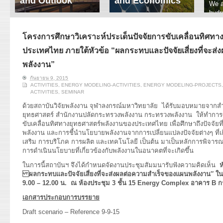
and Outlook
and Economics
We a
hydr
ERI conducts rigorous
We focus on solar
prod
analyses of trends in
thermal system
tech
energy supply and
innovation, solar PV
โครงการศึกษาวิเคราะห์ประเด็นปัจจัยการขับเคลื่อนทิศท
ener
demand of various
economics, and solar PV
stud
ประเทศไทย ภายใต้หัวข้อ “ผลกระทบและปัจจัยเสี่ยงที่จะส
energy-consuming
policy. Two patent-
sectors. Our analyses
pending, non-tracking
พลังงาน”
have been used for …
solar collectors for …
กันยายน 9, 2015
ACTIVITIES
,
ENERGY MODELING-ACTIVITIES
,
ENERGY MODELING-PROJECTS
Read More
Read More
ACTIVITIES
,
SEMINAR
ด้วยสถาบันวิจัยพลังงาน จุฬาลงกรณ์มหาวิทยาลัย ได้รับมอบหมายจาก
ยุทธศาสตร์ สำนักงานปลัดกระทรวงพลังงาน กระทรวงพลังงาน ให้ทำการศึ
ขับเคลื่อนทิศทางยุทธศาสตร์พลังงานของประเทศไทย เพื่อศึกษาถึงปัจจั
พลังงาน และการชี้นำนโยบายพลังงานจากการเปลี่ยนแปลงปัจจัยต่างๆ ที่เก
เสริม การบริโภค การผลิต และเทคโนโลยี เป็นต้น มาเป็นหลักการพิจ
การดำเนินนโยบายที่เกี่ยวข้องกับพลังงานในอนาคตที่จะเกิดขึ้น
ในการนี้สถาบันฯ จึงได้กำหนดจัดงานประชุมสัมมนารับฟังความคิดเห็น
ห
ผลกระทบและปัจจัยเสี่ยงที่จะส่งผลต่อความสำเร็จของแผนพลังงาน″ ในว
9.00 – 12.00 น. ณ ห้องประชุม 3 ชั้น 15 Energy Complex อาคาร B 
เอกสารประกอบการบรรยาย
Draft scenario – Reference 9-9-15