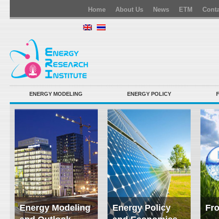
Home
About Us
News
ETM
Conta
ENERGY MODELING
ENERGY POLICY
Energy Modeling
Energy Policy
Fro