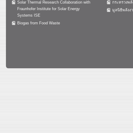
Solar Thermal Research Collaboration with
กระทรวงพลั
Fraunhofer Institute for Solar Energy
มูลนิธิพลังง
Systems ISE
Biogas from Food Waste