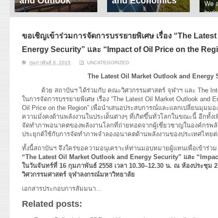
and Outlook
and Economics
We a
hydr
ERI conducts rigorous
We focus on solar
prod
analyses of trends in
thermal system
tech
energy supply and
innovation, solar PV
ขอเชิญเข้าร่วมการจัดการบรรยายพิเศษ เรื่อง “The Latest
ener
demand of various
economics, and solar PV
stud
Energy Security” และ “Impact of Oil Price on the Reg
energy-consuming
policy. Two patent-
sectors. Our analyses
pending, non-tracking
กุมภาพันธ์ 6, 2015
UNCATEGORIZED
have been used for …
solar collectors for …
The Latest Oil Market Outlook and Energy 
Read More
Read More
ด้วย สถาบันฯ ได้ร่วมกับ คณะวิศวกรรมศาสตร์ จุฬาฯ และ The Inter
ในการจัดการบรรยายพิเศษ เรื่อง “The Latest Oil Market Outlook and E
Oil Price on the Region” เพื่อนำเสนอประสบการณ์และแลกเปลี่ยนมุมม
ความมั่งคงด้านพลังงานในประเด็นต่างๆ ที่เกิดขึ้นทั่วโลกในขณะนี้ อีกทั้งเ
จัดทำภาพอนาคตของพลังงานโลกที่ถ่ายทอดจากผู้เชี่ยวชาญในองค์กรพ
ประยุกต์ใช้กับการจัดทำภาพจำลองอนาคตด้านพลังงานของประเทศไทยต
ทั้งนี้สถาบันฯ จึงใคร่ขอความอนุเคราะห์ท่านมอบหมายผู้แทนเพื่อเข้าร
“The Latest Oil Market Outlook and Energy Security” และ “Impact
ในวันจันทร์ที่ 16 กุมภาพันธ์ 2558 เวลา 10.30–12.30 น. ณ ห้องประชุม 
วิศวกรรมศาสตร์ จุฬาลงกรณ์มหาวิทยาลัย
เอกสารประกอบการสัมมนา…
Related posts: