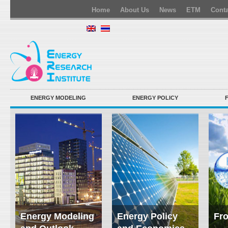
Home
About Us
News
ETM
Conta
ENERGY MODELING
ENERGY POLICY
Energy Modeling
Energy Policy
Fro