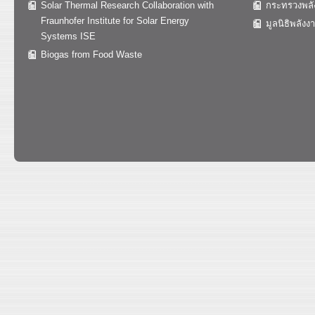
Solar Thermal Research Collaboration with
กระทรวงพลั
Fraunhofer Institute for Solar Energy
มูลนิธิพลังง
Systems ISE
Biogas from Food Waste