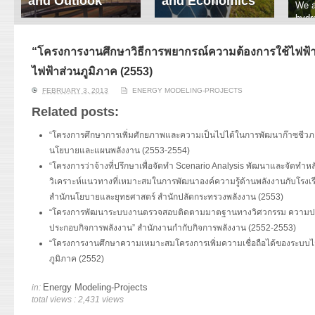
and Outlook
and Economics
We a
hydr
ERI conducts rigorous
We focus on solar
prod
analyses of trends in
thermal system
tech
energy supply and
innovation, solar PV
“โครงการงานศึกษาวิธีการพยากรณ์ความต้องการใช้ไฟฟ้าต
ener
demand of various
economics, and solar PV
stud
ไฟฟ้าส่วนภูมิภาค (2553)
energy-consuming
policy. Two patent-
sectors. Our analyses
pending, non-tracking
FEBRUARY 3, 2013
ENERGY MODELING-PROJECTS
have been used for …
solar collectors for …
Related posts:
Read More
Read More
“โครงการศึกษาการเพิ่มศักยภาพและความเป็นไปได้ในการพัฒนาก๊าซชีว
นโยบายและแผนพลังงาน (2553-2554)
“โครงการว่าจ้างที่ปรึกษาเพื่อจัดทำ Scenario Analysis พัฒนาและจัดทำ
วิเคราะห์แนวทางที่เหมาะสมในการพัฒนาองค์ความรู้ด้านพลังงานกับโรง
สำนักนโยบายและยุทธศาสตร์ สำนักปลัดกระทรวงพลังงาน (2553)
“โครงการพัฒนาระบบงานตรวจสอบติดตามมาตฐานทางวิศวกรรม ความป
ประกอบกิจการพลังงาน” สำนักงานกำกับกิจการพลังงาน (2552-2553)
“โครงการงานศึกษาความเหมาะสมโครงการเพิ่มความเชื่อถือได้ของระบบไฟฟ
ภูมิภาค (2552)
Energy Modeling-Projects
in:
total views : 2,431 views