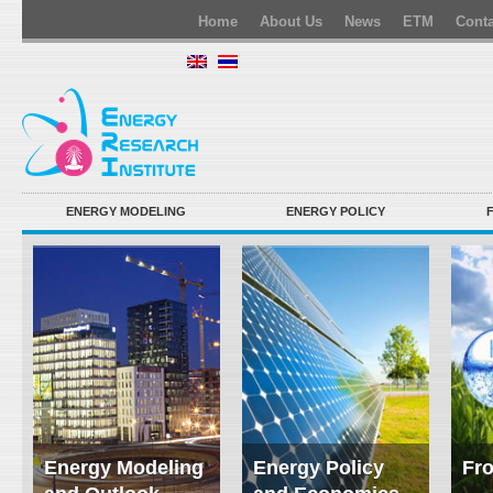
Home
About Us
News
ETM
Conta
ENERGY MODELING
ENERGY POLICY
Energy Modeling
Energy Policy
Fro