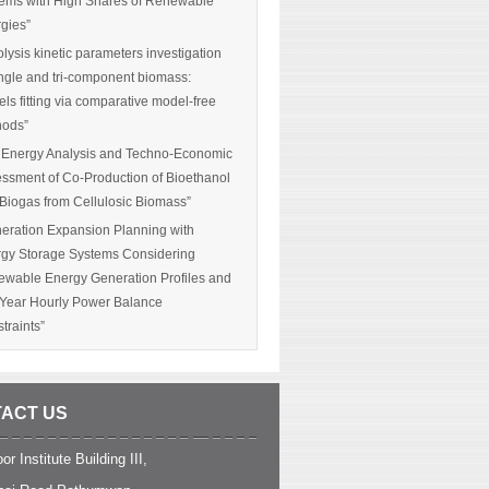
ems with High Shares of Renewable
gies”
olysis kinetic parameters investigation
ingle and tri-component biomass:
ls fitting via comparative model-free
hods”
 Energy Analysis and Techno-Economic
ssment of Co-Production of Bioethanol
Biogas from Cellulosic Biomass”
eration Expansion Planning with
gy Storage Systems Considering
wable Energy Generation Profiles and
-Year Hourly Power Balance
traints”
ACT US
or Institute Building III,