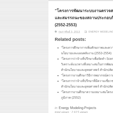
ERI conducts rigorous
We focu
analyses of trends in
thermal
energy supply and
innovat
“โครงการพัฒนาระบบงานตรวจส
demand of various
economi
และสมรรถนะของสถานประกอบกิจ
energy-consuming
policy. 
sectors. Our analyses
pending
(2552-2553)
have been used for …
solar co
กุมภาพันธ์ 3, 2013
ENERGY MODELIN
Read More
Related posts:
“โครงการศึกษาการเพิ่มศักยภาพและคว
นโยบายและแผนพลังงาน (2553-2554)
“โครงการว่าจ้างที่ปรึกษาเพื่อจัดทำ S
วิเคราะห์แนวทางที่เหมาะสมในการพัฒน
สำนักนโยบายและยุทธศาสตร์ สำนักปลัด
“โครงการงานศึกษาวิธีการพยากรณ์ความต
“โครงการว่าจ้างที่ปรึกษาที่มีความเชี่
สำนักนโยบายและยุทธศาสตร์ สำนักปลัด
“โครงการงานศึกษาความเหมาะสมโครงการ
ภูมิภาค (2552)
Energy Modeling-Projects
in:
total views : 2,615 views