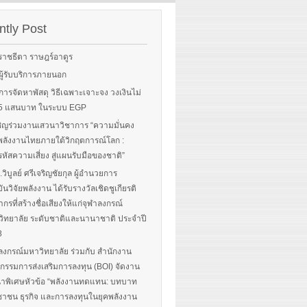
Sorry, this entry is only
rgy-
available in English.
 and
tly Post
Read More
advice
ราชธีตา ราษฎร์อาดูร
ือผู้รับบริการภายนอก
ือการจัดหาพัสดุ วิธีเฉพาะเจาะจง วงเงินไม่
 More
น 5 แสนบาท ในระบบ EGP
ิญร่วมงานเสวนาวิชาการ “ความมั่นคง
ลังงานไทยภายใต้วิกฤตการณ์โลก :
หัสความเสี่ยง สู่แผนรับมือของชาติ”
.วิบูลย์ ศรีเจริญชัยกุล ผู้อำนวยการ
ันวิจัยพลังงาน ได้รับรางวัลเชิดชูเกียรติ
ากรที่สร้างชื่อเสียงให้แก่จุฬาลงกรณ์
ิทยาลัย ระดับชาติและนานาชาติ ประจำปี
8
ลงกรณ์มหาวิทยาลัย ร่วมกับ สำนักงาน
รรมการส่งเสริมการลงทุน (BOI) จัดงาน
าพิเศษหัวข้อ “พลังงานทดแทน: บทบาท
าชน ธุรกิจ และการลงทุนในยุคพลังงาน