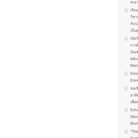
สะอ
เรีย
วิชา
กับน
เป็น
เปิด
การศ
บัณฑ
พลัง
Man
Driv
Ener
ขอเช
อาทิ
เพื่
Enha
Wast
Biom
“The