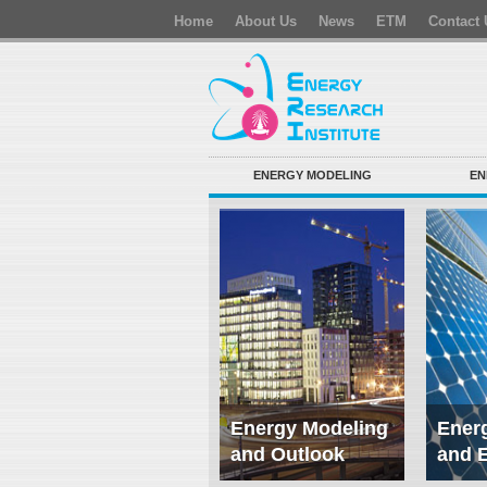
Home
About Us
News
ETM
Contact 
ENERGY MODELING
EN
Energy Modeling
Energ
and Outlook
and 