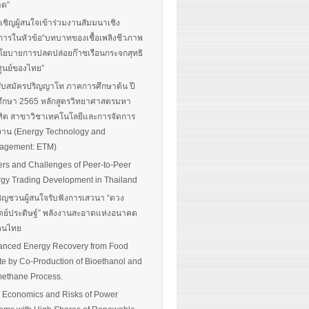
าด”
นเชิญผู้สนใจเข้าร่วมงานสัมมนาเชิง
การในหัวข้อ“บทบาทของเชื้อเพลิงชีวภาพ
โยบายการปลดปล่อยก๊าซเรือนกระจกสุทธิ
ศูนย์ของไทย”
รับสมัครปริญญาโท ภาคการศึกษาต้น ปี
ึกษา 2565 หลักสูตรวิทยาศาสตรมหา
ิต สาขาวิชาเทคโนโลยีและการจัดการ
งาน (Energy Technology and
agement: ETM)
ers and Challenges of Peer-to-Peer
gy Trading Development in Thailand
ิญชวนผู้สนใจรับฟังการเสวนา “ดวง
ตย์ประดิษฐ์” พลังงานสะอาดแห่งอนาคต
อคนไทย
nced Energy Recovery from Food
e by Co-Production of Bioethanol and
ethane Process.
 Economics and Risks of Power