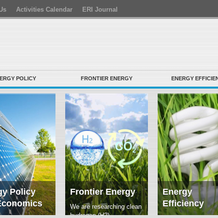
Us
Activities Calendar
ERI Journal
ERGY POLICY
FRONTIER ENERGY
ENERGY EFFICIE
y Policy
Frontier Energy
Energy
Economics
Efficiency
We are researching clean
hydrogen (H2)