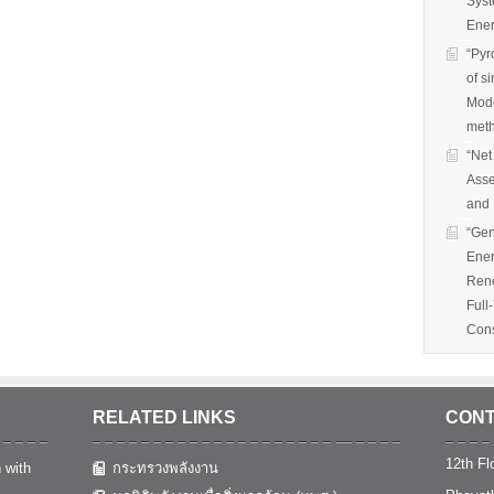
Syst
Ener
“Pyr
of s
Mode
met
“Net
Asse
and 
“Gen
Ener
Rene
Full
Cons
RELATED LINKS
CONT
12th Flo
 with
กระทรวงพลังงาน