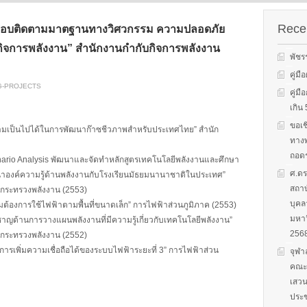
s on solar
We evaluate the
productions and fuel cell
 system
performance of ene
technology for low carbon
ion, solar PV
efficient equipment
Recen
อบติดตามมาตฐานทางวิศวกรรม ความปลอดภัย
energy. We have also
cs, and solar PV
energy efficiency
studied carbon dioxide …
การพลังงาน” สำนักงานกำกับกิจการพลังงาน
Two patent-
programs and give 
พัชร
, non-tracking
to governments on
Read More
llectors for …
energy …
คู่ม
G-PROJECTS
คู่ม
Read More
Read
เกิ
ขอเช
ามเป็นไปได้ในการพัฒนาก๊าซชีวภาพสำหรับประเทศไทย” สำนัก
ทางพ
ถอดร
cenario Analysis พัฒนาและจัดทำหลักสูตรเทคโนโลยีพลังงานและศึกษา
ศ.ดร
าองค์ความรู้ด้านพลังงานกับโรงเรียนมัธยมนานาชาติในประเทศ”
สถาบ
กระทรวงพลังงาน (2553)
บุคล
้องการใช้ไฟฟ้าตามพื้นที่ขนาดเล็ก” การไฟฟ้าส่วนภูมิภาค (2553)
มหาว
ยวชาญด้านการวางแผนพลังงานที่มีความรู้เกี่ยวกับเทคโนโลยีพลังงาน”
256
กระทรวงพลังงาน (2552)
เพิ่มความเชื่อถือได้ของระบบไฟฟ้าระยะที่ 3” การไฟฟ้าส่วน
จุฬา
คณะก
เสวน
ประช