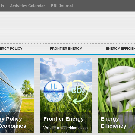
Us
Activities Calendar
ERI Journal
ERGY POLICY
FRONTIER ENERGY
ENERGY EFFICIE
y Policy
Frontier Energy
Energy
Economics
Efficiency
We are researching clean
hydrogen (H2)