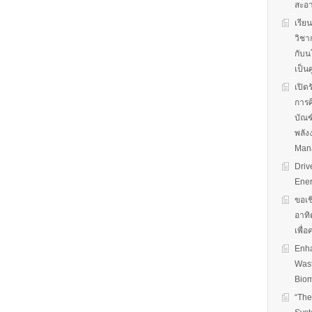
สะอ
เรีย
วิชา
กับน
เป็น
เปิด
การศ
บัณฑ
พลัง
Man
Driv
Ener
ขอเช
อาทิ
เพื่
Enha
Wast
Biom
“The