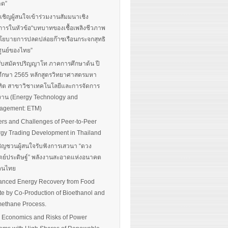
าด”
นเชิญผู้สนใจเข้าร่วมงานสัมมนาเชิง
การในหัวข้อ“บทบาทของเชื้อเพลิงชีวภาพ
โยบายการปลดปล่อยก๊าซเรือนกระจกสุทธิ
ศูนย์ของไทย”
รับสมัครปริญญาโท ภาคการศึกษาต้น ปี
ึกษา 2565 หลักสูตรวิทยาศาสตรมหา
ิต สาขาวิชาเทคโนโลยีและการจัดการ
งาน (Energy Technology and
agement: ETM)
ers and Challenges of Peer-to-Peer
gy Trading Development in Thailand
ิญชวนผู้สนใจรับฟังการเสวนา “ดวง
ตย์ประดิษฐ์” พลังงานสะอาดแห่งอนาคต
อคนไทย
nced Energy Recovery from Food
e by Co-Production of Bioethanol and
ethane Process.
 Economics and Risks of Power