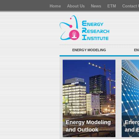
Home
About Us
News
ETM
Contact 
ENERGY MODELING
EN
Energy Modeling
Energ
and Outlook
and 