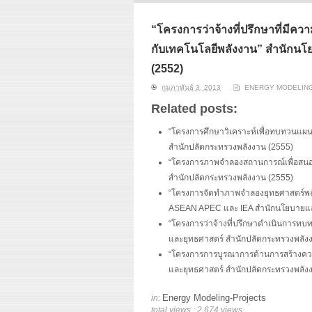
ERI conducts rigorous
We focu
analyses of trends in
thermal
energy supply and
innovat
“โครงการว่าจ้างที่ปรึกษาที่มีคว
demand of various
economi
กับเทคโนโลยีพลังงาน” สำนักนโ
energy-consuming
policy. 
sectors. Our analyses
pending
(2552)
have been used for …
solar co
กุมภาพันธ์ 3, 2013
ENERGY MODELIN
Read More
Related posts:
“โครงการศึกษาวิเคราะห์เพื่อทบทวนแผ
สำนักปลัดกระทรวงพลังงาน (2555)
“โครงการภาพจำลองสถานการณ์เพื่อสนอ
สำนักปลัดกระทรวงพลังงาน (2555)
“โครงการจัดทำภาพจำลองยุทธศาสตร์พ
ASEAN APEC และ IEA สำนักนโยบายและ
“โครงการว่าจ้างที่ปรึกษาดำเนินการ
และยุทธศาสตร์ สำนักปลัดกระทรวงพลัง
“โครงการการบูรณาการด้านการสร้างความ
และยุทธศาสตร์ สำนักปลัดกระทรวงพลัง
Energy Modeling-Projects
in:
total views : 2,674 views