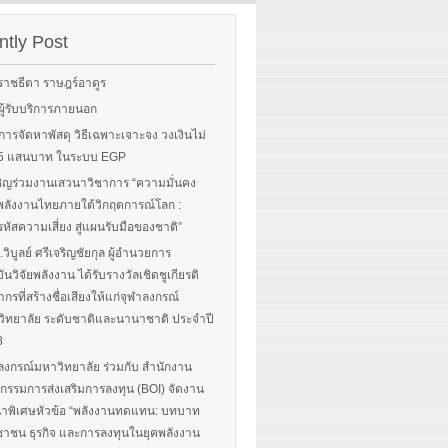
Sorry, this entry is only
rgy-
available in English.
 and
tly Post
Read More
advice
ราชธีตา ราษฎร์อาดูร
ือผู้รับบริการภายนอก
ือการจัดหาพัสดุ วิธีเฉพาะเจาะจง วงเงินไม่
 More
น 5 แสนบาท ในระบบ EGP
ิญร่วมงานเสวนาวิชาการ “ความมั่นคง
ลังงานไทยภายใต้วิกฤตการณ์โลก :
หัสความเสี่ยง สู่แผนรับมือของชาติ”
.วิบูลย์ ศรีเจริญชัยกุล ผู้อำนวยการ
ันวิจัยพลังงาน ได้รับรางวัลเชิดชูเกียรติ
ากรที่สร้างชื่อเสียงให้แก่จุฬาลงกรณ์
ิทยาลัย ระดับชาติและนานาชาติ ประจำปี
8
ลงกรณ์มหาวิทยาลัย ร่วมกับ สำนักงาน
รรมการส่งเสริมการลงทุน (BOI) จัดงาน
าพิเศษหัวข้อ “พลังงานทดแทน: บทบาท
าชน ธุรกิจ และการลงทุนในยุคพลังงาน