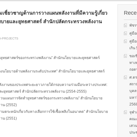
s on solar
We evaluate the
productions and fuel cell
 system
performance of ene
technology for low carbon
ion, solar PV
efficient equipment
Recen
ามเชี่ยวชาญด้านการวางแผนพลังงานที่มีความรู้เกี่ยว
energy. We have also
cs, and solar PV
energy efficiency
studied carbon dioxide …
ยบายและยุทธศาสตร์ สำนักปลัดกระทรวงพลังงาน
Two patent-
programs and give 
พัชร
, non-tracking
to governments on
Read More
llectors for …
energy …
คู่ม
G-PROJECTS
คู่ม
Read More
Read
เกิ
ขอเช
นยุทธศาสตร์ของกระทรวงพลังงาน” สำนักนโยบายและยุทธศาสตร์
ทางพ
ถอดร
งนโยบายด้านพลังงานระดับประเทศ” สำนักนโยบายและยุทธศาสตร์
ศ.ดร
สถาบ
ลังงานของประเทศระยะยาวภายใต้กรอบความร่วมมือระหว่างประเทศ:
บุคล
ยุทธศาสตร์ สำนักปลัดกระทรวงพลังงาน (2554-2555)
มหาว
ทบทวนแผนการจัดทำยุทธศาสตร์ของกระทรวงพลังงาน” สำนักนโยบาย
256
งาน (2552)
ตระหนักเกี่ยวกับทางเลือกการใช้เชื้อเพลิงในอนาคต” สำนักนโยบาย
จุฬา
งาน (2551)
คณะก
เสวน
ประช