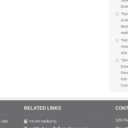
Syst
Ener
“Pyr
of s
Mode
met
“Net
Asse
and 
“Gen
Ener
Rene
Full
Cons
RELATED LINKS
CONT
12th Flo
 with
กระทรวงพลังงาน