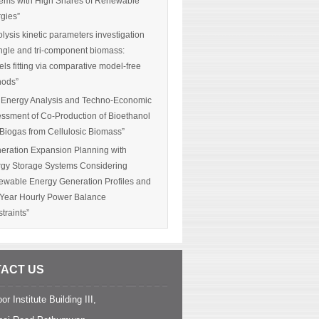
ems with High Shares of Renewable
gies”
olysis kinetic parameters investigation
ingle and tri-component biomass:
ls fitting via comparative model-free
hods”
 Energy Analysis and Techno-Economic
ssment of Co-Production of Bioethanol
Biogas from Cellulosic Biomass”
eration Expansion Planning with
gy Storage Systems Considering
wable Energy Generation Profiles and
-Year Hourly Power Balance
traints”
ACT US
or Institute Building III,