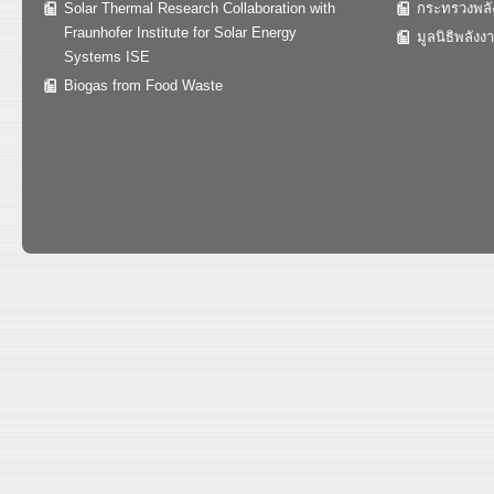
Solar Thermal Research Collaboration with
กระทรวงพลั
Fraunhofer Institute for Solar Energy
มูลนิธิพลังง
Systems ISE
Biogas from Food Waste