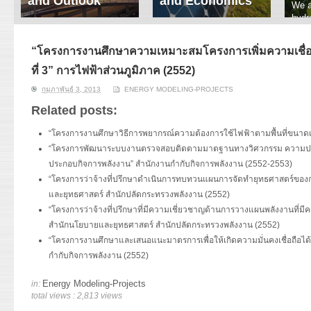
and Outlook
and Economics
We a
hydr
ERI conducts rigorous
We focus on solar
prod
analyses of trends in
thermal system
tech
energy supply and
innovation, solar PV
“โครงการงานศึกษาความเหมาะสมโครงการเพิ่มความเชื่อ
ener
demand of various
economics, and solar PV
stud
ที่ 3” การไฟฟ้าส่วนภูมิภาค (2552)
energy-consuming
policy. Two patent-
sectors. Our analyses
pending, non-tracking
กุมภาพันธ์ 3, 2013
ENERGY MODELING-PROJECTS
have been used for …
solar collectors for …
Related posts:
Read More
Read More
“โครงการงานศึกษาวิธีการพยากรณ์ความต้องการใช้ไฟฟ้าตามพื้นที่ขนาดเล
“โครงการพัฒนาระบบงานตรวจสอบติดตามมาตฐานทางวิศวกรรม ความป
ประกอบกิจการพลังงาน” สำนักงานกำกับกิจการพลังงาน (2552-2553)
“โครงการว่าจ้างที่ปรึกษาดำเนินการทบทวนแผนการจัดทำยุทธศาสตร์ของ
และยุทธศาสตร์ สำนักปลัดกระทรวงพลังงาน (2552)
“โครงการว่าจ้างที่ปรึกษาที่มีความเชี่ยวชาญด้านการวางแผนพลังงานที่มีคว
สำนักนโยบายและยุทธศาสตร์ สำนักปลัดกระทรวงพลังงาน (2552)
“โครงการงานศึกษาและเสนอแนะมาตรการเพื่อให้เกิดความมั่นคงเชื่อถือ
กำกับกิจการพลังงาน (2552)
Energy Modeling-Projects
in:
total views : 2,813 views