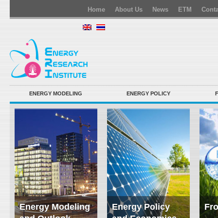
Home
About Us
News
ETM
Conta
ENERGY MODELING
ENERGY POLICY
Energy Modeling
Energy Policy
Fro