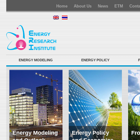
Home
About Us
News
ETM
Conta
ENERGY MODELING
ENERGY POLICY
Energy Modeling
Energy Policy
Fro