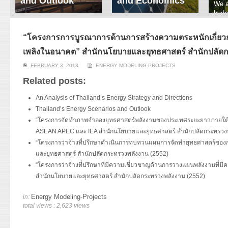
and Outlook
and Economics
We a
hydr
ERI conducts rigorous
We focus on solar
prod
analyses of trends in
thermal system
tech
energy supply and
innovation, solar PV
“โครงการการบูรณาการด้านการสร้างความตระหนักเกี่ยวกั
ener
demand of various
economics, and solar PV
stud
เพลิงในอนาคต” สำนักนโยบายและยุทธศาสตร์ สำนักปลัดก
energy-consuming
policy. Two patent-
sectors. Our analyses
pending, non-tracking
FEBRUARY 3, 2013
ENERGY MODELING-PROJECTS
have been used for …
solar collectors for …
Related posts:
Read More
Read More
An Analysis of Thailand’s Energy Strategy and Directions
Thailand’s Energy Scenarios and Outlook
“โครงการจัดทำภาพจำลองยุทธศาสตร์พลังงานของประเทศระยะยาวภายใต้
ASEAN APEC และ IEA สำนักนโยบายและยุทธศาสตร์ สำนักปลัดกระทรวงพ
“โครงการว่าจ้างที่ปรึกษาดำเนินการทบทวนแผนการจัดทำยุทธศาสตร์ของ
และยุทธศาสตร์ สำนักปลัดกระทรวงพลังงาน (2552)
“โครงการว่าจ้างที่ปรึกษาที่มีความเชี่ยวชาญด้านการวางแผนพลังงานที่มีคว
สำนักนโยบายและยุทธศาสตร์ สำนักปลัดกระทรวงพลังงาน (2552)
Energy Modeling-Projects
in:
total views : 2,623 views