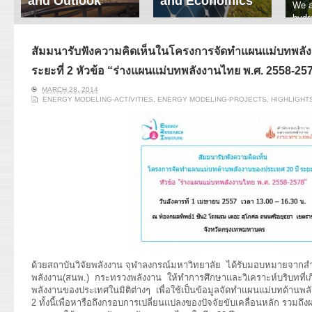
and Outlook
and Economics
We a
hydr
ERI conducts rigorous
We focus on solar
prod
analyses of trends in
thermal system
tech
energy supply and
innovation, solar PV
สัมมนารับฟังความคิดเห็นในโครงการจัดทำแผนแม่บทพลัง
ener
demand of various
economics, and solar PV
stud
ระยะที่ 2 หัวข้อ “ร่างแผนแม่บทพลังงานไทย พ.ศ. 2558-25
energy-consuming
policy. Two patent-
sectors. Our analyses
pending, non-tracking
MARCH 28, 2014
have been used for …
solar collectors for …
ENERGY MODELING-ACTIVITIES
,
ENERGY MODELING-PROJECTS
,
HIGHLIGHT
Read More
Read More
ด้วยสถาบันวิจัยพลังงาน จุฬาลงกรณ์มหาวิทยาลัย ได้รับมอบหมายจา
พลังงาน(สนพ.) กระทรวงพลังงาน ให้ทำการศึกษาและวิเคราะห์บริบทที่เก
พลังงานของประเทศในมิติต่างๆ เพื่อใช้เป็นข้อมูลจัดทำแผนแม่บทด้านพล
2 ทั้งนี้เพื่อหารือถึงกรอบการเปลี่ยนแปลงของปัจจัยขับเคลื่อนหลัก รวมถึง