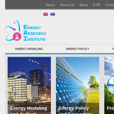
Home
About Us
News
ETM
Conta
ENERGY MODELING
ENERGY POLICY
Energy Modeling
Energy Policy
Fro