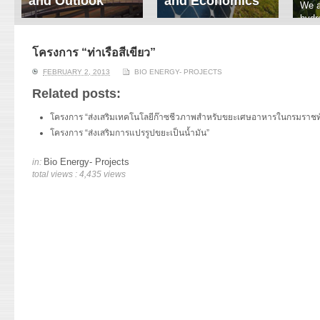
and Outlook
and Economics
We a
hydr
ERI conducts rigorous
We focus on solar
prod
analyses of trends in
thermal system
tech
energy supply and
innovation, solar PV
โครงการ “ท่าเรือสีเขียว”
ener
demand of various
economics, and solar PV
stud
FEBRUARY 2, 2013
BIO ENERGY- PROJECTS
energy-consuming
policy. Two patent-
sectors. Our analyses
pending, non-tracking
Related posts:
have been used for …
solar collectors for …
โครงการ “ส่งเสริมเทคโนโลยีก๊าซชีวภาพสำหรับขยะเศษอาหารในกรมราชท
Read More
Read More
โครงการ “ส่งเสริมการแปรรูปขยะเป็นน้ำมัน”
Bio Energy- Projects
in:
total views : 4,435 views