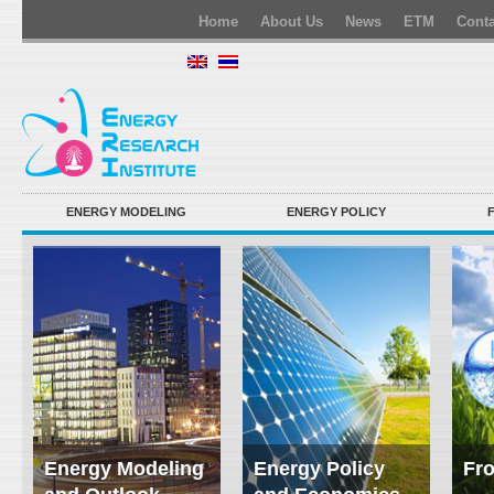
Home
About Us
News
ETM
Conta
ENERGY MODELING
ENERGY POLICY
Energy Modeling
Energy Policy
Fro