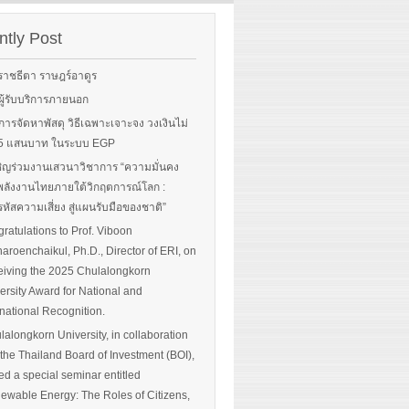
rgy-
 and
tly Post
Read More
advice
ราชธีตา ราษฎร์อาดูร
ือผู้รับบริการภายนอก
ือการจัดหาพัสดุ วิธีเฉพาะเจาะจง วงเงินไม่
 More
น 5 แสนบาท ในระบบ EGP
ิญร่วมงานเสวนาวิชาการ “ความมั่นคง
ลังงานไทยภายใต้วิกฤตการณ์โลก :
หัสความเสี่ยง สู่แผนรับมือของชาติ”
ratulations to Prof. Viboon
haroenchaikul, Ph.D., Director of ERI, on
iving the 2025 Chulalongkorn
ersity Award for National and
rnational Recognition.
lalongkorn University, in collaboration
 the Thailand Board of Investment (BOI),
ed a special seminar entitled
ewable Energy: The Roles of Citizens,