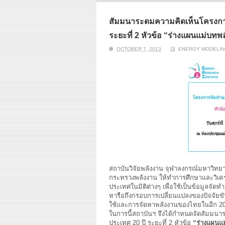
ERI conducts rigorous
We focu
analyses of trends in
thermal
energy supply and
innovat
สัมมนาระดมความคิดเห็นโครงกา
demand of various
economi
ระยะที่ 2 หัวข้อ “ร่างแผนแม่บท
energy-consuming
policy. 
sectors. Our analyses
pending
OCTOBER 7, 2013
ENERGY MODELING
have been used for …
solar co
Read More
สถาบันวิจัยพลังงาน จุฬาลงกรณ์มหาวิท
กระทรวงพลังงาน ให้ทำการศึกษาและวิเคร
ประเทศในมิติต่างๆ เพื่อใช้เป็นข้อมูลจัดท
หารือถึงกรอบการเปลี่ยนแปลงของปัจจัยขั
ใช้และการจัดหาพลังงานของไทยในอีก 20
ในการนี้สถาบันฯ จึงได้กำหนดจัดสัมมน
ประเทศ 20 ปี ระยะที่ 2 หัวข้อ
“ร่างแผนแม