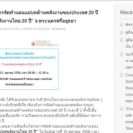
s on solar
We evaluate the
productions and fuel cell
 system
performance of ene
technology for low carbon
ion, solar PV
efficient equipment
Recen
รจัดทำแผนแม่บทด้านพลังงานของประเทศ 20 ปี
energy. We have also
cs, and solar PV
energy efficiency
studied carbon dioxide …
พลังงานไทย 20 ปี” จ.พระนครศรีอยุธยา
Two patent-
programs and give 
พัชร
, non-tracking
to governments on
-ACTIVITIES
,
LATEST ACTIVITIES
,
SEMINAR
Read More
llectors for …
energy …
คู่ม
คู่ม
Read More
Read
เกิ
ขอเช
ทางพ
ถอดร
Cong
Sric
Rece
Univ
ยาลัย ได้รับมอบหมายจากสำนักนโยบายและแผนพลังงาน(สนพ.)
Inte
าะห์บริบทที่เกี่ยวข้องกับการจัดทำแผนแม่บทพลังงานของ
“Chu
ำแผนแม่บทด้านพลังงานของประเทศ 20 ปี ระยะที่ 2 ทั้งนี้เพื่อ
บเคลื่อนหลัก รวมถึงผลกระทบของปัจจัยข้างต้นที่มีต่อภาพการ
with
 ปี
host
าระดมความคิดเห็นโครงการจัดทำแผนแม่บทด้านพลังงานของ
‘Ren
่บทพลังงานไทย 20 ปี”
ในวันอังคารที่ 15 ตุลาคม 2556 เวลา