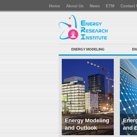
Home
About Us
News
ETM
Contact 
ENERGY MODELING
EN
Energy Modeling
Energ
and Outlook
and 