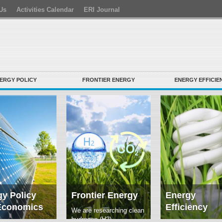
Us
Activities Calendar
ERI Journal
ERGY POLICY
FRONTIER ENERGY
ENERGY EFFICIE
y Policy
Frontier Energy
Energy
Economics
Efficiency
We are researching clean
hydrogen (H2)