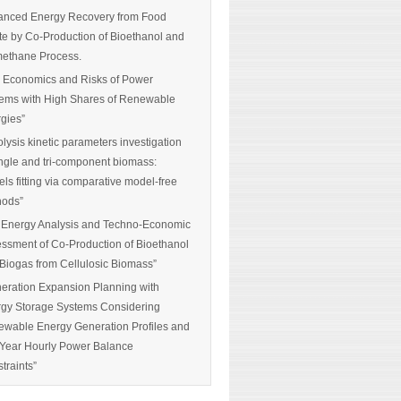
nced Energy Recovery from Food
e by Co-Production of Bioethanol and
ethane Process.
 Economics and Risks of Power
ems with High Shares of Renewable
gies”
olysis kinetic parameters investigation
ingle and tri-component biomass:
ls fitting via comparative model-free
hods”
 Energy Analysis and Techno-Economic
ssment of Co-Production of Bioethanol
Biogas from Cellulosic Biomass”
eration Expansion Planning with
gy Storage Systems Considering
wable Energy Generation Profiles and
-Year Hourly Power Balance
traints”