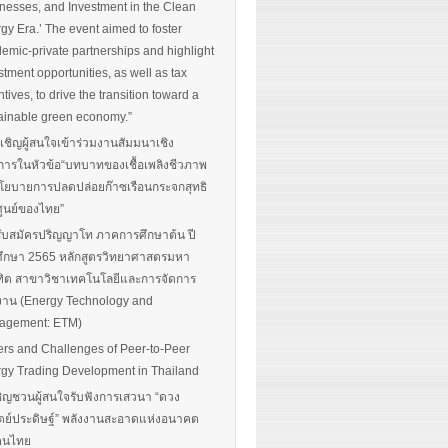
nesses, and Investment in the Clean
gy Era.’ The event aimed to foster
emic-private partnerships and highlight
stment opportunities, as well as tax
ntives, to drive the transition toward a
ainable green economy.”
นเชิญผู้สนใจเข้าร่วมงานสัมมนาเชิง
การในหัวข้อ“บทบาทของเชื้อเพลิงชีวภาพ
โยบายการปลดปล่อยก๊าซเรือนกระจกสุทธิ
ศูนย์ของไทย”
รับสมัครปริญญาโท ภาคการศึกษาต้น ปี
ึกษา 2565 หลักสูตรวิทยาศาสตรมหา
ิต สาขาวิชาเทคโนโลยีและการจัดการ
งาน (Energy Technology and
agement: ETM)
ers and Challenges of Peer-to-Peer
gy Trading Development in Thailand
ิญชวนผู้สนใจรับฟังการเสวนา “ดวง
ตย์ประดิษฐ์” พลังงานสะอาดแห่งอนาคต
อคนไทย