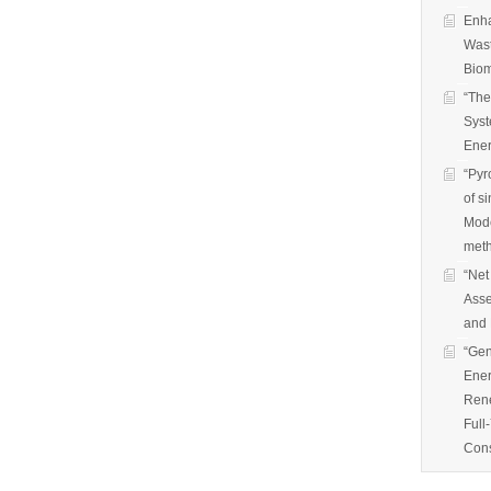
Enha
Wast
Biom
“The
Syst
Ener
“Pyr
of s
Mode
met
“Net
Asse
and 
“Gen
Ener
Rene
Full
Cons