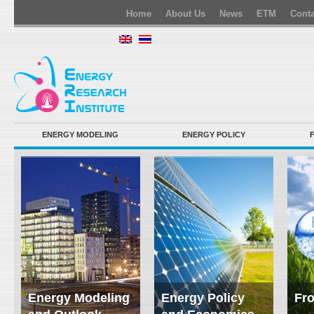
Home
About Us
News
ETM
Conta
ENERGY MODELING
ENERGY POLICY
Energy Modeling
Energy Policy
Fro