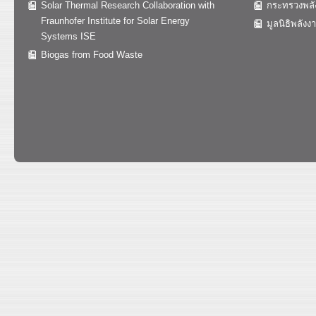
Solar Thermal Research Collaboration with
กระทรวงพลั
Fraunhofer Institute for Solar Energy
มูลนิธิพลังง
Systems ISE
Biogas from Food Waste