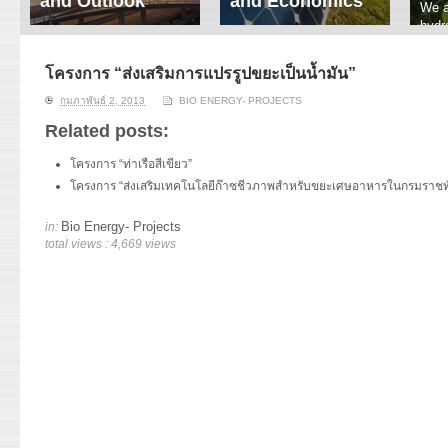
and Outlook
and Economics
We a
hydr
ERI conducts rigorous
We focus on solar
prod
analyses of trends in
thermal system
tech
energy supply and
innovation, solar PV
โครงการ “ส่งเสริมการแปรรูปขยะเป็นน้ำมัน”
ener
demand of various
economics, and solar PV
stud
กุมภาพันธ์ 2, 2013
BIO ENERGY- PROJECTS
energy-consuming
policy. Two patent-
sectors. Our analyses
pending, non-tracking
Related posts:
have been used for …
solar collectors for …
โครงการ “ท่าเรือสีเขียว”
Read More
Read More
โครงการ “ส่งเสริมเทคโนโลยีก๊าซชีวภาพสำหรับขยะเศษอาหารในกรมราชท
Bio Energy- Projects
in:
total views : 4,669 views