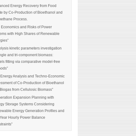
nced Energy Recovery from Food
e by Co-Production of Bioethanol and
ethane Process.
 Economics and Risks of Power
ems with High Shares of Renewable
gies”
olysis kinetic parameters investigation
ingle and tri-component biomass:
ls fitting via comparative model-free
hods”
 Energy Analysis and Techno-Economic
ssment of Co-Production of Bioethanol
Biogas from Cellulosic Biomass”
eration Expansion Planning with
gy Storage Systems Considering
wable Energy Generation Profiles and
-Year Hourly Power Balance
traints”