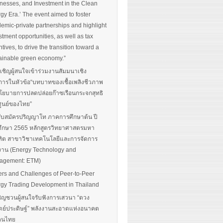
nesses, and Investment in the Clean
gy Era.’ The event aimed to foster
emic-private partnerships and highlight
stment opportunities, as well as tax
ntives, to drive the transition toward a
ainable green economy.”
นเชิญผู้สนใจเข้าร่วมงานสัมมนาเชิง
การในหัวข้อ“บทบาทของเชื้อเพลิงชีวภาพ
โยบายการปลดปล่อยก๊าซเรือนกระจกสุทธิ
ศูนย์ของไทย”
รับสมัครปริญญาโท ภาคการศึกษาต้น ปี
ึกษา 2565 หลักสูตรวิทยาศาสตรมหา
ิต สาขาวิชาเทคโนโลยีและการจัดการ
งาน (Energy Technology and
agement: ETM)
ers and Challenges of Peer-to-Peer
gy Trading Development in Thailand
ิญชวนผู้สนใจรับฟังการเสวนา “ดวง
ตย์ประดิษฐ์” พลังงานสะอาดแห่งอนาคต
อคนไทย