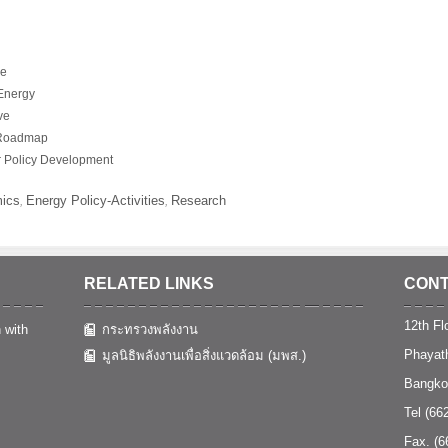
ve
 Energy
ve
 Roadmap
r Policy Development
mics
Energy Policy-Activities
Research
,
,
RELATED LINKS
CONT
12th Flo
 with
กระทรวงพลังงาน
Phayat
มูลนิธิพลังงานเพื่อสิ่งแวดล้อม (มพส.)
Bangko
Tel (66
Fax. (6