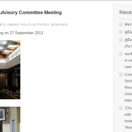
s on solar
We evaluate the
productions and fuel cell
 system
performance of ene
technology for low carbon
ion, solar PV
efficient equipment
Recen
Advisory Committee Meeting
energy. We have also
cs, and solar PV
energy efficiency
studied carbon dioxide …
Two patent-
programs and give 
พัชร
ICS
,
ENERGY POLICY-ACTIVITIES
,
RESEARCH
, non-tracking
to governments on
Read More
llectors for …
energy …
คู่ม
ing on 27 September 2013
คู่ม
Read More
Read
เกิ
ขอเช
ทางพ
ถอดร
Cong
Sric
Rece
Univ
Inte
“Chu
with
host
‘Ren