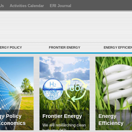
Us
Activities Calendar
ERI Journal
ERGY POLICY
FRONTIER ENERGY
ENERGY EFFICIE
y Policy
Frontier Energy
Energy
Economics
Efficiency
We are researching clean
hydrogen (H2)