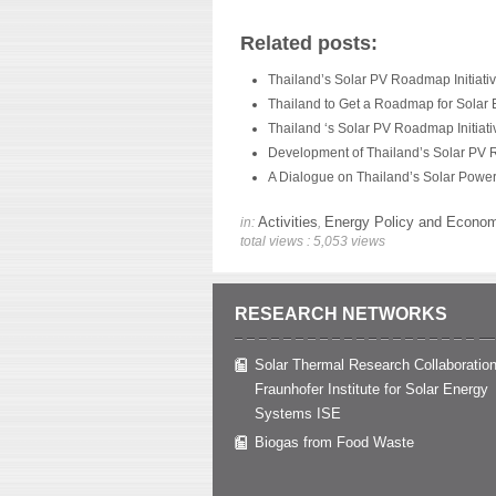
Related posts:
Thailand’s Solar PV Roadmap Initiati
Thailand to Get a Roadmap for Solar
Thailand ‘s Solar PV Roadmap Initiati
Development of Thailand’s Solar PV
A Dialogue on Thailand’s Solar Powe
Activities
Energy Policy and Econo
in:
,
total views : 5,053 views
RESEARCH NETWORKS
Solar Thermal Research Collaboration
Fraunhofer Institute for Solar Energy
Systems ISE
Biogas from Food Waste