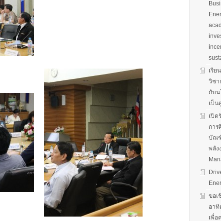
Busi
Ener
acad
inve
ince
sust
เรีย
วิชา
กับน
เป็น
เปิด
การศ
บัณฑ
พลัง
Man
Driv
Ener
ขอเช
อาทิ
เพื่