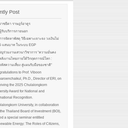
rgy-
 and
tly Post
Read More
advice
ราชธีตา ราษฎร์อาดูร
ือผู้รับบริการภายนอก
ือการจัดหาพัสดุ วิธีเฉพาะเจาะจง วงเงินไม่
 More
น 5 แสนบาท ในระบบ EGP
ิญร่วมงานเสวนาวิชาการ “ความมั่นคง
ลังงานไทยภายใต้วิกฤตการณ์โลก :
หัสความเสี่ยง สู่แผนรับมือของชาติ”
ratulations to Prof. Viboon
haroenchaikul, Ph.D., Director of ERI, on
iving the 2025 Chulalongkorn
ersity Award for National and
rnational Recognition.
lalongkorn University, in collaboration
 the Thailand Board of Investment (BOI),
ed a special seminar entitled
ewable Energy: The Roles of Citizens,