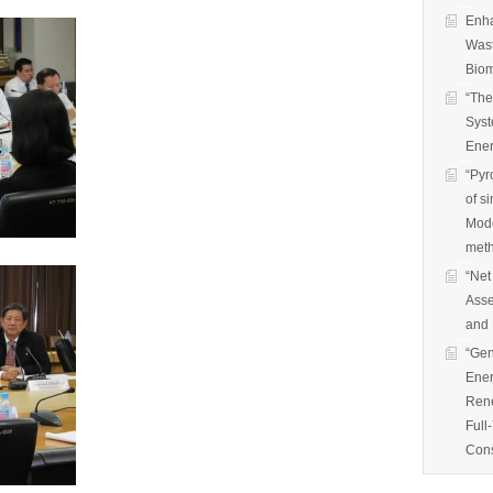
Enha
Wast
Biom
“The
Syst
Ener
“Pyr
of s
Mode
met
“Net
Asse
and 
“Gen
Ener
Rene
Full
Cons