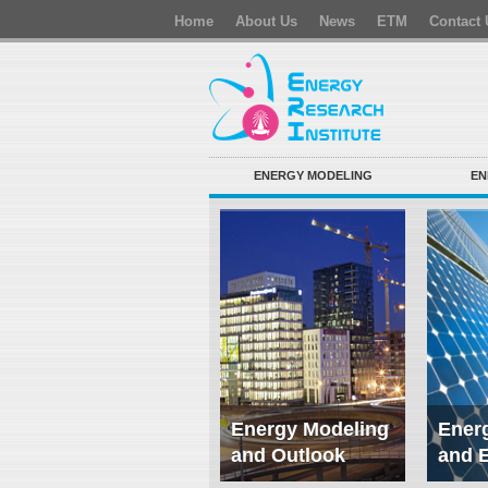
Home
About Us
News
ETM
Contact 
ENERGY MODELING
EN
Energy Modeling
Energ
and Outlook
and 