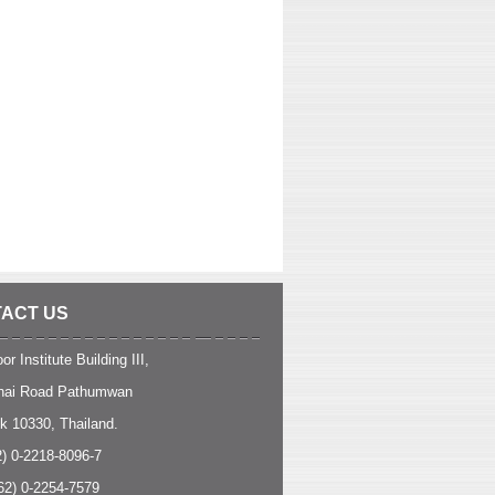
ACT US
or Institute Building III,
hai Road Pathumwan
k 10330, Thailand.
2) 0-2218-8096-7
62) 0-2254-7579