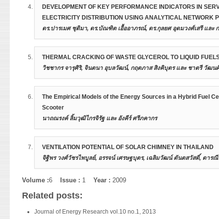
ไฟฟ้าที่มีอยู่ นำข้อมูลโครงข่ายและจุดตำแหน่งโหลดในอนาคตที่ได้มาว
แบบจำลองที่สามารถนำมาประยุกต์ใช้กับวิธีการคำนวณการไหลของก
DEVELOPMENT OF KEY PERFORMANCE INDICATORS IN SERV
The aim of this research is to develop key performance indicators (K
จากสถานีไฟฟ้าที่มีอยู่เดิมตามเงื่อนไขหลักเกณฑ์การวางแผนระบบไฟฟ
ได้อย่างมีประสิทธิภาพ พร้อมทั้งเปรียบเทียบผลของดัชนีความเชื่อถือไ
ELECTRICITY DISTRIBUTION USING ANALYTICAL NETWORK
and evaluating service quality performances of Electricity Generatin
ระบบสายจำหน่ายที่มีค่าใช้จ่ายต่ำสุด และในกรณีที่โหลดรวมในอนา
การติดตั้งอุปกรณ์ UPFC
ดร.ปารเมศ ชุติมา, ดร.บัณฑิต เอื้ออาภรณ์, ดร.กุลยศ อุดมวงศ์เสรี แล
the execution would follow organization goals; i.e. electricity supply
ไฟฟ้าเดิมก็ทำการวิเคราะห์จัดสรรจัดวางตำแหน่งของสถานีไฟฟ้าแห่งใหม
คำสำคัญ
:
อุปกรณ์ UPFC, ความเชื่อถือได้ของระบบไฟฟ้ากำลัง, การ
to economic growth, and a chance of being a world-class organization
ทางระบบจำหน่ายไฟฟ้าของแต่ละสถานีไฟฟ้าใหม่ให้มีประสิทธิภาพสูงสุ
Abstract
business is boosted. The research starts with collecting all related
Download journal.
แบบจำลองตามขั้นตอนดังกล่าว และทดลองดำเนินการวิเคราะห์กับข้อมู
THERMAL CRACKING OF WASTE GLYCEROL TO LIQUID FUEL
The purpose of this research is to study and develop key performanc
four aspects based on EU’s concept; i.e., quality, continuity, reliabil
ได้และถูกต้องของแบบจำลองที่พัฒนาขึ้น รวมทั้งเพื่อพัฒนาเป็นกระบ
วิชชากร จารุศิริ, จินตนา อุบลวัฒน์, กฤตภาส สิงคิบุตร และ ชาตรี วัฒนศ
practically suitable and reflecting the actual operations of electrici
The most favorable KPIs is chosen by questionnaire responses from t
ด้าน GIS ที่เกี่ยวข้อง โดยในงานวิจัยใช้ชุดโปรแกรม ArcGIS เวอร์ชั่น 9.1
also employ for control and evaluation the operations against the 
Power Control System. They are based on best fit to the organizatio
จะเป็นประโยชน์อย่างยิ่งต่อการไฟฟ้าส่วนภูมิภาค และหน่วยงานอื่นที่มีล
บทคัดย่อ
quality. The research starts with the study and collecting of KPIs pre
Weighting approach is applied to make various scores in KPIs. Th
The Empirical Models of the Energy Sources in a Hybrid Fuel Ce
วางแผนพัฒนาระบบจำหน่ายให้บริการทรัพยากรผ่านระบบโครงข่าย เพื
ปัญหาพลังงานที่ทวีความรุนแรงในปัจจุบันทำให้มีความสนใจที่จะพัฒ
distribution companies in Thailand and then benchmark them with el
by using Analytical Network Process (ANP) resulting in attaining t
Scooter
การวิเคราะห์ข้อมูลสนับสนุนการตัดสินใจแก้ปัญหาที่เกี่ยวข้องต่อไป
จากฟอสซิล กระบวนการผลิตเอสเทอร์จากน้ำมันพืชใช้แล้วเป็นทางเลือก
companies in the other countries. According to the EU perception, th
which are suitable to the organization’s requirements. Also, it cover
นาถณรงค์ ลิ้มวุฒิไกรจิรัฐ และ อังคีร์ ศรีภคากร
คำสำคัญ
:
การวิเคราะห์กำหนดตำแหน่งสถานีไฟฟ้า, การวิเคราะห์เชิงโคร
พลังงานทดแทนสำหรับเครื่องยนต์ดีเซลรอบต่ำ หรือนำไปผสมกับน้ำมันดี
categories, i.e. quality, continuity, reliability, customer satisfaction 
stated earlier.
การวางแผนขยายระบบจำหน่าย, การพยากรณ์ความต้องการไฟฟ้าเชิงพื้น
ทางปฏิบัติพบว่าปฏิกิริยาการสังเคราะห์เอสเทอร์จากกระบวนการทรานส์-เอ
involved officers from the electricity distribution companies are inq
Key words
:
Analytical Network Process, ANP, Key Performance Ind
Abstract
esterification) จะให้กลีเซอรอลจำนวนหนึ่ง ซึ่งมีความไม่บริสุทธิ์สูง 
provided according to their opinion, are suitable for their owned or
VENTILATION POTENTIAL OF SOLAR CHIMNEY IN THAILAND
Download journal.
This paper presents empirical models of energy sources in a develo
ตั้งต้นสำหรับการผลิตเครื่องสำอาง งานวิจัยที่ผ่านมามีการศึกษาการ
Download journal.
points of view in terms of service quality, consistency of the organi
จิฐิพร วงศ์วัชรไพบูลย์, อรรจน์ เศรษฐบุตร, เฉลิมวัฒน์ ตันตสวัสดิ์, ดารณี 
propulsion system for a scooter including a 1.2 kW proton exchang
ของสายโซ่ไฮโดรคาร์บอนขนาดใหญ่ไปเป็นโมเลกุลไฮโดรคาร์บอนขนาดเล็ก
data for all KPIs through the systematically designed questionnaire
lead acid battery and a supercapacitor. Parameters of each energ
เบนซินหรือน้ำมันดีเซล งานวิจัยนี้มีจุดมุ่งหมายเพื่อศึกษากระบวนการ
Process (ANP) is applied to the collected data. The Super Decision 
บทคัดย่อ
Volume :
6
Issue :
1
Year :
2009
determined by testing which implemented by programmable electron
อลจากกระบวนการผลิตเอสเทอร์เพื่อให้ได้เป็นเชื้อเพลิงเหลว โดยศึกษาใน
obtained information. The results will illustrate each utility percept
งานวิจัยนี้มุ่งศึกษาศักยภาพการระบายอากาศของปล่องแสงอาทิตย์ ที่
the reliability to apply these energy source models, a set of select
Related posts:
ขนาดเส้นผ่านศูนย์กลาง 0.925 เซนติเมตร ความยาว 12 เมตร ภายใต้ภ
category which will then be used in selecting the KPIs. With this pro
เทียบเคียงกับรังสีดวงอาทิตย์แก่ปล่องทดลองในระดับความเข้มตั้งแต่ 3
used to assess the accuracy of the energy source models. The fuel
เซลเซียส อัตราการป้อนของสารตั้งต้น 3 – 12 กรัมต่อนาที ในภาวะไร
selected KPIS will be suitable and complied with utility and custome
จำลองกล่องทดลองขนาดกว้าง 2 เมตร ยาว 2 เมตร สูง 2.4 เมตร เจาะช่อง
Journal of Energy Research vol.10 no.1, 2013
in the prediction of the fuel consumption, and the maximum error of 
แก๊สไฮโดรเจน 1 – 10 มิลลิลิตรต่อนาที พบว่าภาวะที่เหมาะสมต่อการเปล