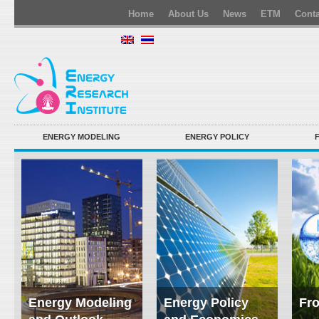
Home
About Us
News
ETM
Conta
ENERGY MODELING
ENERGY POLICY
Energy Modeling
Energy Policy
Fro