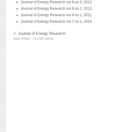
are 12 KPIs to verify distribution utility service performance. The in
ขนาด 0.15 เมตร และต่อปล่องแสงอาทิตย์ที่ด้านบนกล่องขนาด กว้าง 0.2
Journal of Energy Research vol.9 no.3, 2012
The battery model shows a 2.1% error in prediction of the state of
ร้อยละ 94 ที่อุณหภูมิ 500 องศาเซลเซียส อัตราการป้อนของสารตั้งต้น 3.
Stakeholders are agree with these results.
ส่วนในปล่องแสงอาทิตย์จะใช้วัสดุกระจกและแผ่นอลูมิเนียมพ่นสีดำทำให
Journal of Energy Research vol.9 no.1, 2012
of the voltage prediction is 5.7%. The supercapacitor model shows t
ของเหลวไปวิเคราะห์องค์ประกอบตามคาบจุดเดือดด้วยเครื่องแก๊สโคร
Keyword :
Analytical Network Process, Key Performance Indicators
ปล่องมากที่สุดเพื่อทำให้เกิดแรงผลักดันและดึงอากาศในกล่องทดลองมาแ
Journal of Energy Research vol.8 no.1, 2011
indicates the state of the stored energy has 2.0% error. In conclus
จำลองการกลั่นพบว่าให้ ร้อยละของดีเซล 50.13 ในขณะที่ให้แกโซลีน 1
ด้านสภาพอากาศโดยรอบกล่องทดลองด้วย จากนั้นนำผลที่ได้มาเปรียบ
Journal of Energy Research vol.7 no.1, 2010
the energy source models presented have adequate accuracy and c
Download journal.
กากน้ำมัน 22.03 %wt โดยมีของแข็งและแก๊สไฮโดรคาร์บอนเบาเกิดขึ้
คณิตศาสตร์ที่สามารถใช้ทำนายอัตราความเร็วลมจากความร้อนที่ต่างก
of the hybrid fuel cell propulsion system.
คำสำคัญ :
เมทิลเอสเทอร์, กลีเซอรอล, การแตกตัวด้วยความร้อน, แก๊สอ
Journal of Energy Research
in:
อัตราการระบายอากาศแปรผันตรงกับระดับระดับความเข้มรังสีอาทิตย์ 
Keywords
:
total views : 72,269 views
ในกล่องทดลองมีค่าต่ำสุด 0.03 m3/s ที่ความร้อน 300 วัตต์ต่อตารางเมตร
Download journal.
Download journal.
ความร้อน 800 วัตต์ต่อตารางเมตร และการเพิ่มความร้อน 100 วัตต์ต่
ระบายอากาศสูงขึ้น 0.01 m3/s ผลที่ได้จากการทดลองนี้ สามารถนำ
ปล่องแสงอาทิตย์ที่ใช้กับตึกแถวในประเทศไทยได้ และจากการประเมินศ
ในตึกแถว ประเทศไทยนั้น สามารถใช้ได้ดีในช่วงเดือนมีนาคมถึงมิถุนาย
ผิวหนังอยู่ในสภาวะน่าสบายพอดี ส่วนช่วงเดือนอื่นๆ การใช้ปล่องแสงอาทิ
กว่าปกติ แต่สามารถนำมาใช้ระบายอากาศเพื่อให้เกิดคุณภาพอากาศที่
คำสำคัญ
:
ศักยภาพการระบายอากาศ, ปล่องแสงอาทิตย์, อัตราความเร็ว
Download journal.