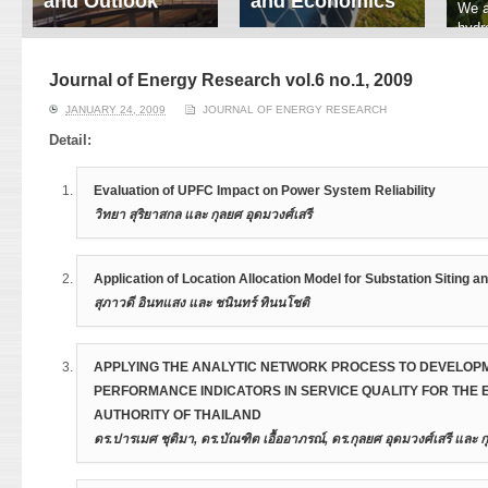
and Outlook
and Economics
We a
hydr
ERI conducts rigorous
We focus on solar
prod
analyses of trends in
thermal system
tech
energy supply and
innovation, solar PV
Journal of Energy Research vol.6 no.1, 2009
ener
demand of various
economics, and solar PV
stud
JANUARY 24, 2009
JOURNAL OF ENERGY RESEARCH
energy-consuming
policy. Two patent-
sectors. Our analyses
pending, non-tracking
Detail:
have been used for …
solar collectors for …
Evaluation of UPFC Impact on Power System Reliability
Read More
Read More
วิทยา สุริยาสกล และ กุลยศ อุดมวงศ์เสรี
บทคัดย่อ
Application of Location Allocation Model for Substation Siting 
Unified power flow controller (UPFC) เป็นอุปกรณ์ทางอิเล็กทรอนิกส์
สุภาวดี อินทแสง และ ชนินทร์ ทินนโชติ
การไหลของกำลังไฟฟ้าจริง กำลังไฟฟ้ารีแอกทีฟ และควบคุมระดับแรงดันท
การควบคุมดังกล่าวข้างต้น จึงมีแนวคิดที่จะนำอุปกรณ์ UPFC มาติดตั้ง
บทคัดย่อ
สมรรถนะของระบบไฟฟ้ากำลัง อย่างไรก็ตามผลการปรับปรุงคุณสมบัติขอ
APPLYING THE ANALYTIC NETWORK PROCESS TO DEVELOP
บทความนี้นำเสนอผลการศึกษาเบื้องต้นของการออกแบบพัฒนาและทดล
ผลโดยตรงต่อความเชื่อถือได้ของระบบไฟฟ้ากำลังซึ่งอาจจะทำให้ดีขึ้นหร
PERFORMANCE INDICATORS IN SERVICE QUALITY FOR THE 
วิเคราะห์ความต้องการและกำหนดที่ตั้งตำแหน่งสถานีไฟฟ้าแห่งใหม่ของ
งานวิจัยนี้จะนำเสนอวิธีการประเมินผลกระทบของการติดตั้งอุปกรณ์ UPFC
AUTHORITY OF THAILAND
รองรับความต้องการใช้ไฟฟ้าในอนาคต โดยเริ่มจากการวิเคราะห์พยาก
ระบบไฟฟ้ากำลังด้วยวิธีการจำลองเหตุการณ์แบบมอนติคาร์โล พร้อมทั้งพ
ดร.ปารเมศ ชุติมา, ดร.บัณฑิต เอื้ออาภรณ์, ดร.กุลยศ อุดมวงศ์เสรี และ 
อนาคตในพื้นที่ต่าง ๆ ด้วยระบบสารสนเทศภูมิศาสตร์ แล้วสังเคราะห์
ปัญหาขึ้นในระบบโดยการเพิ่มหรือลดกำลังการผลิตประกอบกับการตัด
หม้อแปลงไฟฟ้าที่มีอยู่เดิม รวมทั้งกำหนดตำแหน่งจุดความต้องการไฟฟ
จำลองของ UPFC ที่ใช้ในวิทยานิพนธ์นี้อาศัยแบบจำลองแบบ voltage sou
Abstract