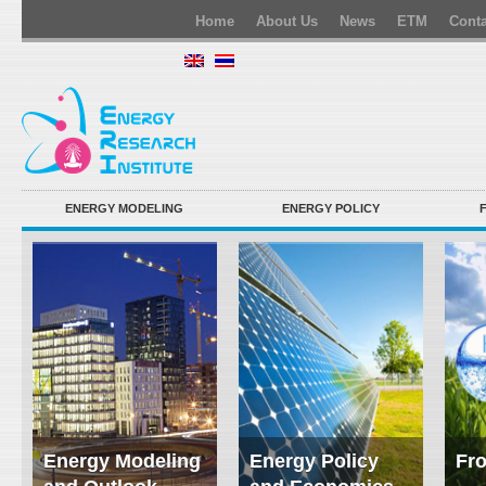
Home
About Us
News
ETM
Conta
ENERGY MODELING
ENERGY POLICY
Energy Modeling
Energy Policy
Fro