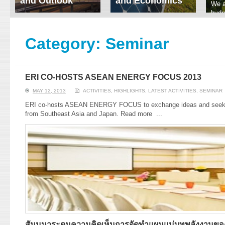
and Outlook
and Economics
We a
hydr
ERI conducts rigorous
We focus on solar
prod
analyses of trends in
thermal system
tech
energy supply and
innovation, solar PV
Category:
Seminar
ener
demand of various
economics, and solar PV
stud
energy-consuming
policy. Two patent-
sectors. Our analyses
pending, non-tracking
have been used for …
solar collectors for …
ERI CO-HOSTS ASEAN ENERGY FOCUS 2013
Read More
Read More
MAY 12, 2013
ACTIVITIES
,
HIGHLIGHTS
,
LATEST ACTIVITIES
,
SEMINAR
ERI co-hosts ASEAN ENERGY FOCUS to exchange ideas and seek co
from Southeast Asia and Japan. Read more
...
สัมมนาระดมความคิดเห็นการจัดทำแผนแม่บทพลังงานของ