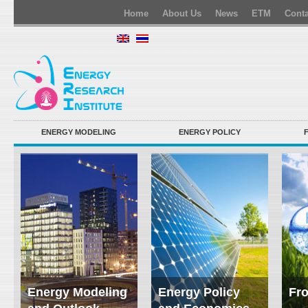
Home
About Us
News
ETM
Conta
ENERGY MODELING
ENERGY POLICY
Energy Modeling
Energy Policy
Fro