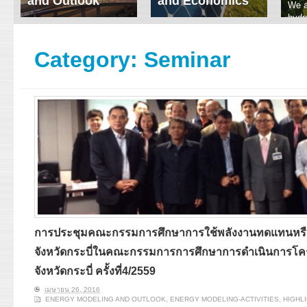
and Outlook
and Economics
We a
hydr
ERI conducts rigorous
We focus on solar
prod
analyses of trends in
thermal system
tech
energy supply and
innovation, solar PV
Category:
Seminar
ener
demand of various
economics, and solar PV
stud
energy-consuming
policy. Two patent-
sectors. Our analyses
pending, non-tracking
have been used for …
solar collectors for …
Read More
Read More
การประชุมคณะกรรมการศึกษาการใช้พลังงานทดแทนหรื
จังหวัดกระบี่ในคณะกรรมการการศึกษาการดำเนินการโค
จังหวัดกระบี่ ครั้งที่4/2559
เมษายน 26, 2016
ENERGY MODELING AND OUTLOOK
,
ENERGY MODELING-ACTIVITIES
,
HIGHL