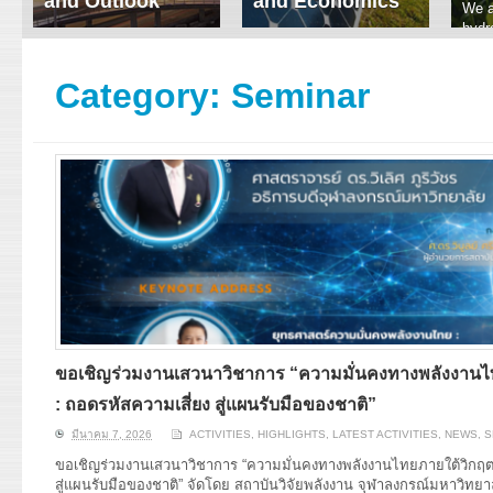
and Outlook
and Economics
We a
hydr
ERI conducts rigorous
We focus on solar
prod
analyses of trends in
thermal system
tech
energy supply and
innovation, solar PV
Category:
Seminar
ener
demand of various
economics, and solar PV
stud
energy-consuming
policy. Two patent-
sectors. Our analyses
pending, non-tracking
have been used for …
solar collectors for …
Read More
Read More
ขอเชิญร่วมงานเสวนาวิชาการ “ความมั่นคงทางพลังงาน
: ถอดรหัสความเสี่ยง สู่แผนรับมือของชาติ”
มีนาคม 7, 2026
ACTIVITIES
,
HIGHLIGHTS
,
LATEST ACTIVITIES
,
NEWS
,
S
ขอเชิญร่วมงานเสวนาวิชาการ “ความมั่นคงทางพลังงานไทยภายใต้วิกฤต
สู่แผนรับมือของชาติ” จัดโดย สถาบันวิจัยพลังงาน จุฬาลงกรณ์มหาวิทยาลั