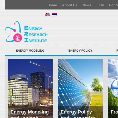
Home
About Us
News
ETM
Conta
ENERGY MODELING
ENERGY POLICY
Energy Modeling
Energy Policy
Fro