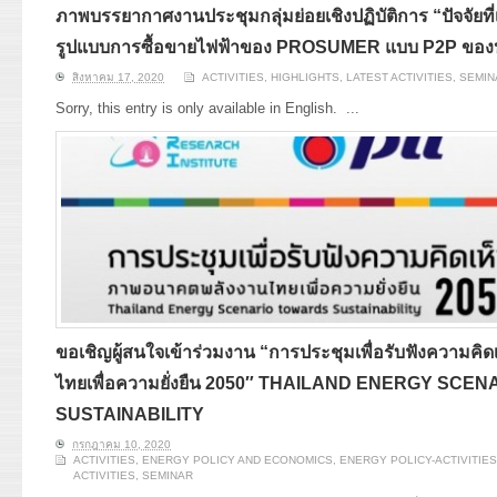
ภาพบรรยากาศงานประชุมกลุ่มย่อยเชิงปฏิบัติการ “ปัจจั
รูปแบบการซื้อขายไฟฟ้าของ PROSUMER แบบ P2P ของ
สิงหาคม 17, 2020
ACTIVITIES
,
HIGHLIGHTS
,
LATEST ACTIVITIES
,
SEMIN
Sorry, this entry is only available in English.
...
ขอเชิญผู้สนใจเข้าร่วมงาน “การประชุมเพื่อรับฟังความค
ไทยเพื่อความยั่งยืน 2050″ THAILAND ENERGY SC
SUSTAINABILITY
กรกฎาคม 10, 2020
ACTIVITIES
,
ENERGY POLICY AND ECONOMICS
,
ENERGY POLICY-ACTIVITIES
ACTIVITIES
,
SEMINAR