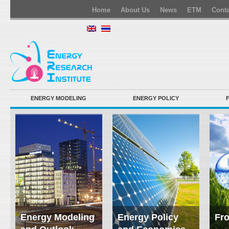
Home
About Us
News
ETM
Conta
ENERGY MODELING
ENERGY POLICY
Energy Modeling
Energy Policy
Fro