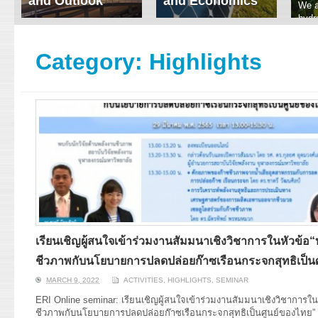
and Outlook
and Economics
We a
hydr
ERI conducts rigorous
We focus on solar
prod
analyses of trends in
thermal system
tech
energy supply and
innovation, solar PV
Category:
Highlights
ener
demand of various
economics, and solar PV
stud
energy-consuming
policy. Two patent-
sectors. Our analyses
pending, non-tracking
have been used for …
solar collectors for …
Read More
Read More
เรียนเชิญผู้สนใจเข้าร่วมงานสัมมนาเชิงวิชาการในหัวข้อ
ชีวภาพกับนโยบายการปลดปล่อยก๊าซเรือนกระจกสุทธิเป็น
MARCH 9, 2022
ACTIVITIES
,
HIGHLIGHTS
,
SEMINAR
ERI Online seminar: เรียนเชิญผู้สนใจเข้าร่วมงานสัมมนาเชิงวิชาการใน
ชีวภาพกับนโยบายการปลดปล่อยก๊าซเรือนกระจกสุทธิเป็นศูนย์ของไทย” ใ