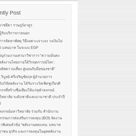
Sorry, this entry is only
rgy-
available in English.
 and
tly Post
Read More
advice
ราชธีตา ราษฎร์อาดูร
ือผู้รับบริการภายนอก
ือการจัดหาพัสดุ วิธีเฉพาะเจาะจง วงเงินไม่
 More
น 5 แสนบาท ในระบบ EGP
ิญร่วมงานเสวนาวิชาการ “ความมั่นคง
ลังงานไทยภายใต้วิกฤตการณ์โลก :
หัสความเสี่ยง สู่แผนรับมือของชาติ”
.วิบูลย์ ศรีเจริญชัยกุล ผู้อำนวยการ
ันวิจัยพลังงาน ได้รับรางวัลเชิดชูเกียรติ
ากรที่สร้างชื่อเสียงให้แก่จุฬาลงกรณ์
ิทยาลัย ระดับชาติและนานาชาติ ประจำปี
8
ลงกรณ์มหาวิทยาลัย ร่วมกับ สำนักงาน
รรมการส่งเสริมการลงทุน (BOI) จัดงาน
าพิเศษหัวข้อ “พลังงานทดแทน: บทบาท
าชน ธุรกิจ และการลงทุนในยุคพลังงาน