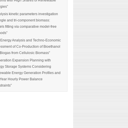
ems with High Shares of Renewable
gies”
olysis kinetic parameters investigation
ingle and tri-component biomass:
ls fitting via comparative model-free
hods”
 Energy Analysis and Techno-Economic
ssment of Co-Production of Bioethanol
Biogas from Cellulosic Biomass”
eration Expansion Planning with
gy Storage Systems Considering
wable Energy Generation Profiles and
-Year Hourly Power Balance
traints”