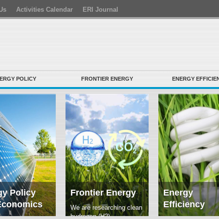
Us
Activities Calendar
ERI Journal
ERGY POLICY
FRONTIER ENERGY
ENERGY EFFICIE
y Policy
Frontier Energy
Energy
Economics
Efficiency
We are researching clean
hydrogen (H2)