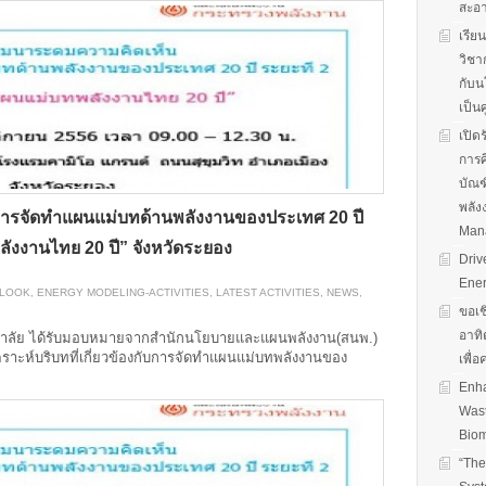
สะอ
เรีย
วิชา
กับน
เป็น
เปิด
การศ
บัณฑ
พลัง
ารจัดทำแผนแม่บทด้านพลังงานของประเทศ 20 ปี
Man
พลังงานไทย 20 ปี” จังหวัดระยอง
Driv
Ener
TLOOK
,
ENERGY MODELING-ACTIVITIES
,
LATEST ACTIVITIES
,
NEWS
,
ขอเช
อาทิ
ทยาลัย ได้รับมอบหมายจากสำนักนโยบายและแผนพลังงาน(สนพ.)
าะห์บริบทที่เกี่ยวข้องกับการจัดทำแผนแม่บทพลังงานของ
เพื่
Enha
Wast
Biom
“The