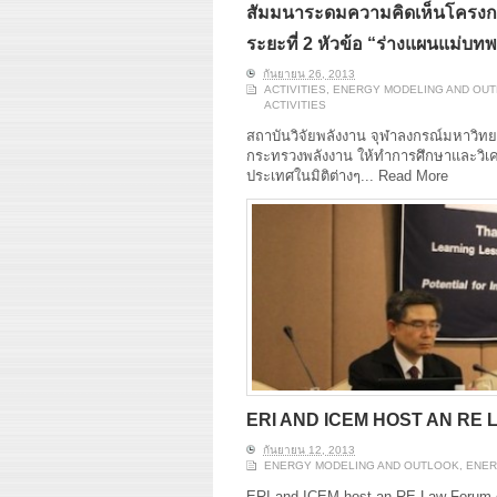
สัมมนาระดมความคิดเห็นโครงก
ระยะที่ 2 หัวข้อ “ร่างแผนแม่บทพ
กันยายน 26, 2013
ACTIVITIES
,
ENERGY MODELING AND OU
ACTIVITIES
สถาบันวิจัยพลังงาน จุฬาลงกรณ์มหาวิ
กระทรวงพลังงาน ให้ทำการศึกษาและวิเคร
ประเทศในมิติต่างๆ...
Read More
ERI AND ICEM HOST AN RE
กันยายน 12, 2013
ENERGY MODELING AND OUTLOOK
,
ENER
ERI and ICEM host an RE Law Forum o