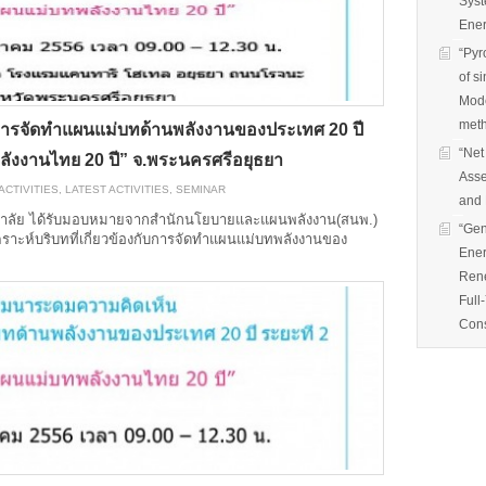
Syst
Ener
“Pyr
of s
Mode
met
ารจัดทำแผนแม่บทด้านพลังงานของประเทศ 20 ปี
“Net
พลังงานไทย 20 ปี” จ.พระนครศรีอยุธยา
Asse
CTIVITIES
,
LATEST ACTIVITIES
,
SEMINAR
and 
ทยาลัย ได้รับมอบหมายจากสำนักนโยบายและแผนพลังงาน(สนพ.)
“Gen
าะห์บริบทที่เกี่ยวข้องกับการจัดทำแผนแม่บทพลังงานของ
Ener
Rene
Full
Cons