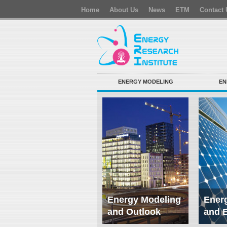
Home
About Us
News
ETM
Contact 
ENERGY MODELING
EN
Energy Modeling
Energ
and Outlook
and 