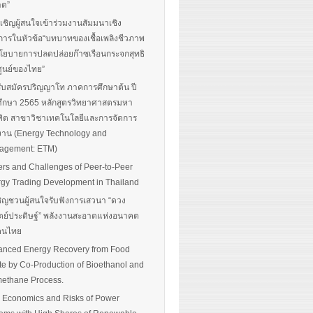
าด”
นเชิญผู้สนใจเข้าร่วมงานสัมมนาเชิง
การในหัวข้อ“บทบาทของเชื้อเพลิงชีวภาพ
โยบายการปลดปล่อยก๊าซเรือนกระจกสุทธิ
ศูนย์ของไทย”
รับสมัครปริญญาโท ภาคการศึกษาต้น ปี
ึกษา 2565 หลักสูตรวิทยาศาสตรมหา
ิต สาขาวิชาเทคโนโลยีและการจัดการ
งาน (Energy Technology and
agement: ETM)
ers and Challenges of Peer-to-Peer
gy Trading Development in Thailand
ิญชวนผู้สนใจรับฟังการเสวนา “ดวง
ตย์ประดิษฐ์” พลังงานสะอาดแห่งอนาคต
อคนไทย
nced Energy Recovery from Food
e by Co-Production of Bioethanol and
ethane Process.
 Economics and Risks of Power