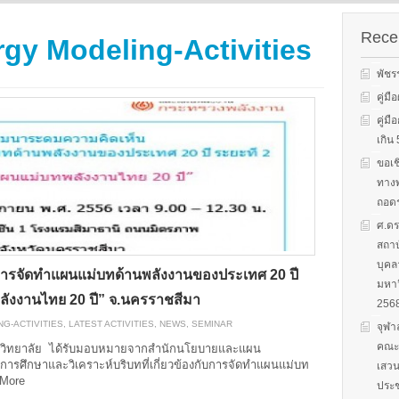
s on solar
We evaluate the
productions and fuel cell
 system
performance of ene
technology for low carbon
ion, solar PV
efficient equipment
Recen
gy Modeling-Activities
energy. We have also
cs, and solar PV
energy efficiency
studied carbon dioxide …
Two patent-
programs and give 
พัชร
, non-tracking
to governments on
Read More
llectors for …
energy …
คู่ม
คู่ม
Read More
Read
เกิ
ขอเช
ทางพ
ถอดร
ศ.ดร
สถาบ
บุคล
ารจัดทำแผนแม่บทด้านพลังงานของประเทศ 20 ปี
มหาว
พลังงานไทย 20 ปี” จ.นครราชสีมา
256
G-ACTIVITIES
,
LATEST ACTIVITIES
,
NEWS
,
SEMINAR
จุฬา
คณะก
วิทยาลัย ได้รับมอบหมายจากสำนักนโยบายและแผน
ารศึกษาและวิเคราะห์บริบทที่เกี่ยวข้องกับการจัดทำแผนแม่บท
เสวน
More
ประช