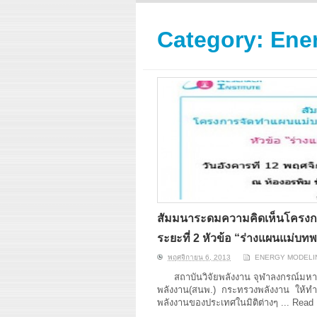
ERI conducts rigorous
We focu
analyses of trends in
thermal
energy supply and
innovat
Category:
Ener
demand of various
economi
energy-consuming
policy. 
sectors. Our analyses
pending
have been used for …
solar co
Read More
สัมมนาระดมความคิดเห็นโครงก
ระยะที่ 2 หัวข้อ “ร่างแผนแม่บท
พฤศจิกายน 6, 2013
ENERGY MODELIN
สถาบันวิจัยพลังงาน จุฬาลงกรณ์มหา
พลังงาน(สนพ.) กระทรวงพลังงาน ให้ทำก
พลังงานของประเทศในมิติต่างๆ ...
Read 