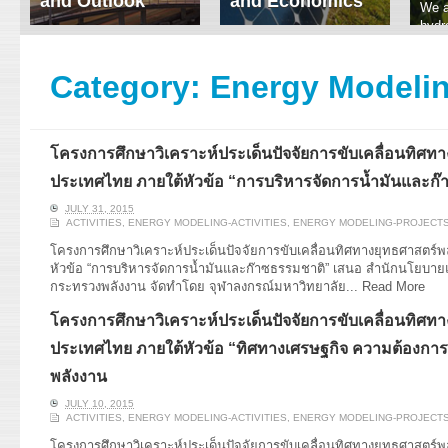
and Outlook
and Economics
We a
hydr
ERI conducts rigorous
We focus on solar
prod
analyses of trends in
thermal system
tech
energy supply and
innovation, solar PV
Category:
Energy Modelin
ener
demand of various
economics, and solar PV
stud
energy-consuming
policy. Two patent-
sectors. Our analyses
pending, non-tracking
have been used for …
solar collectors for …
โครงการศึกษาวิเคราะห์ประเด็นปัจจัยการขับเคลื่อนทิศท
Read More
Read More
ประเทศไทย ภายใต้หัวข้อ “การบริหารจัดการน้ำมันและก
JULY 31, 2015
ACTIVITIES
,
ENERGY MODELING-ACTIVITIES
,
ENERGY MODELING-PROJECT
โครงการศึกษาวิเคราะห์ประเด็นปัจจัยการขับเคลื่อนทิศทางยุทธศาสตร
หัวข้อ “การบริหารจัดการน้ำมันและก๊าซธรรมชาติ” เสนอ สำนักนโยบาย
กระทรวงพลังงาน จัดทำโดย จุฬาลงกรณ์มหาวิทยาลัย...
Read More
โครงการศึกษาวิเคราะห์ประเด็นปัจจัยการขับเคลื่อนทิศท
ประเทศไทย ภายใต้หัวข้อ “ทิศทางเศรษฐกิจ ความต้องการ
พลังงาน
JULY 10, 2015
ACTIVITIES
,
ENERGY MODELING-ACTIVITIES
,
ENERGY MODELING-PROJECT
โครงการศึกษาวิเคราะห์ประเด็นปัจจัยการขับเคลื่อนทิศทางยุทธศาสตร