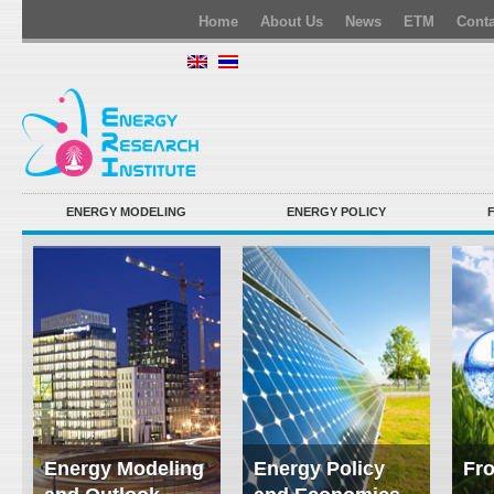
Home
About Us
News
ETM
Conta
ENERGY MODELING
ENERGY POLICY
Energy Modeling
Energy Policy
Fro