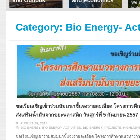
and Outlook
and Economics
We a
hydr
ERI conducts rigorous
We focus on solar
prod
analyses of trends in
thermal system
tech
energy supply and
innovation, solar PV
Category:
Bio Energy- Act
ener
demand of various
economics, and solar PV
stud
energy-consuming
policy. Two patent-
sectors. Our analyses
pending, non-tracking
have been used for …
solar collectors for …
Read More
Read More
ขอเรียนเชิญเข้าร่วมสัมมนาชี้แจงรายละเอียด โครงกา
ส่งเสริมน้ำมันจากขยะพลาสติก วันศุกร์ที่ 5 กันยายน 2557
AUGUST 29, 2014
BIO ENERGY
,
BIO ENERGY- ACTIVITIES
,
BIO ENERGY- PROJECTS
,
HIGHLIGH
ขอเรียนเชิญเข้าร่วมสัมมนาชี้แจงรายละเอียด โครงการศึกษาแนวทางกา