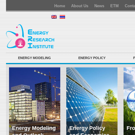
Home
About Us
News
ETM
Conta
ENERGY MODELING
ENERGY POLICY
Energy Modeling
Energy Policy
Fro