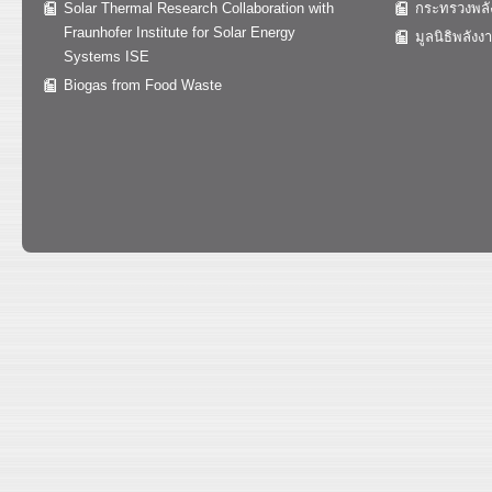
Solar Thermal Research Collaboration with
กระทรวงพลั
Fraunhofer Institute for Solar Energy
มูลนิธิพลังง
Systems ISE
Biogas from Food Waste