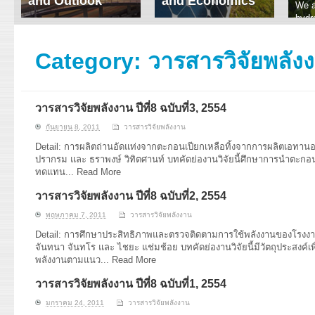
and Outlook
and Economics
We a
hydr
ERI conducts rigorous
We focus on solar
prod
analyses of trends in
thermal system
tech
energy supply and
innovation, solar PV
Category:
วารสารวิจัยพลัง
ener
demand of various
economics, and solar PV
stud
energy-consuming
policy. Two patent-
sectors. Our analyses
pending, non-tracking
have been used for …
solar collectors for …
วารสารวิจัยพลังงาน ปีที่8 ฉบับที่3, 2554
Read More
Read More
กันยายน 8, 2011
วารสารวิจัยพลังงาน
Detail: การผลิตถ่านอัดแท่งจากตะกอนเปียกเหลือทิ้งจากการผลิตเอทานอ
ปรากรม และ ธราพงษ์ วิทิตศานท์ บทคัดย่องานวิจัยนี้ศึกษาการนำตะกอนเป
ทดแทน...
Read More
วารสารวิจัยพลังงาน ปีที่8 ฉบับที่2, 2554
พฤษภาคม 7, 2011
วารสารวิจัยพลังงาน
Detail: การศึกษาประสิทธิภาพและตรวจติดตามการใช้พลังงานของโรงงาน
จันทนา จันทโร และ ไชยะ แช่มช้อย บทคัดย่องานวิจัยนี้มีวัตถุประสงค์เพ
พลังงานตามแนว...
Read More
วารสารวิจัยพลังงาน ปีที่8 ฉบับที่1, 2554
มกราคม 24, 2011
วารสารวิจัยพลังงาน