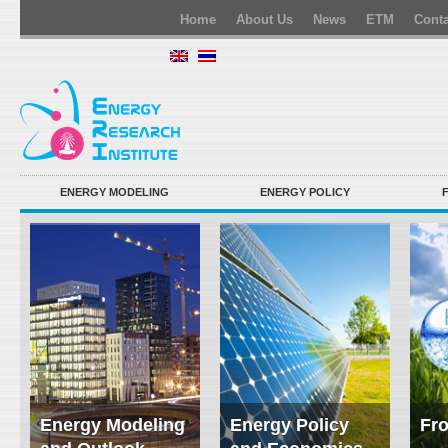
Home
About Us
News
ETM
Conta
ENERGY MODELING
ENERGY POLICY
Energy Modeling
Energy Policy
Fro