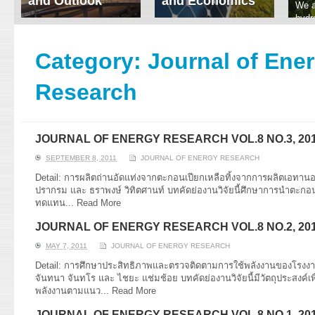
and Outlook
and Economics
We a
hydr
ERI conducts rigorous
We focus on solar
prod
analyses of trends in
thermal system
tech
energy supply and
innovation, solar PV
Category:
Journal of Ene
ener
demand of various
economics, and solar PV
stud
energy-consuming
policy. Two patent-
Research
sectors. Our analyses
pending, non-tracking
have been used for …
solar collectors for …
Read More
Read More
JOURNAL OF ENERGY RESEARCH VOL.8 NO.3, 20
SEPTEMBER 8, 2011
JOURNAL OF ENERGY RESEARCH
Detail: การผลิตถ่านอัดแท่งจากตะกอนเปียกเหลือทิ้งจากการผลิตเอทานอ
ปรากรม และ ธราพงษ์ วิทิตศานท์ บทคัดย่องานวิจัยนี้ศึกษาการนำตะกอนเป
ทดแทน...
Read More
JOURNAL OF ENERGY RESEARCH VOL.8 NO.2, 20
MAY 7, 2011
JOURNAL OF ENERGY RESEARCH
Detail: การศึกษาประสิทธิภาพและตรวจติดตามการใช้พลังงานของโรงงาน
จันทนา จันทโร และ ไชยะ แช่มช้อย บทคัดย่องานวิจัยนี้มีวัตถุประสงค์เพ
พลังงานตามแนว...
Read More
JOURNAL OF ENERGY RESEARCH VOL.8 NO.1, 20