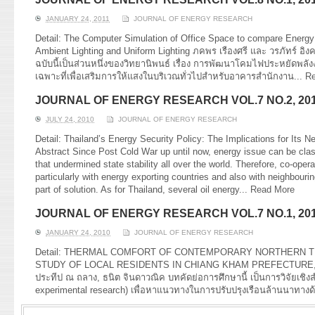
JANUARY 24, 2011
JOURNAL OF ENERGY RESEARCH
Detail: The Computer Simulation of Office Space to compare Energ
Ambient Lighting and Uniform Lighting ภคพร เรืองศรี และ วรภัทร์ อิงค
ฉบับนี้เป็นส่วนหนึ่งของวิทยานิพนธ์ เรื่อง การพัฒนาโคมไฟประหยัดพลัง
เฉพาะที่เพื่อเสริมการให้แสงในบริเวณทั่วไปสำหรับอาคารสำนักงาน...
Re
JOURNAL OF ENERGY RESEARCH VOL.7 NO.2, 20
JULY 24, 2010
JOURNAL OF ENERGY RESEARCH
Detail: Thailand’s Energy Security Policy: The Implications for Its 
Abstract Since Post Cold War up until now, energy issue can be clas
that undermined state stability all over the world. Therefore, co-opera
particularly with energy exporting countries and also with neighbouri
part of solution. As for Thailand, several oil energy...
Read More
JOURNAL OF ENERGY RESEARCH VOL.7 NO.1, 20
JANUARY 24, 2010
JOURNAL OF ENERGY RESEARCH
Detail: THERMAL COMFORT OF CONTEMPORARY NORTHERN TH
STUDY OF LOCAL RESIDENTS IN CHIANG KHAM PREFECTURE
ประทีป ณ ถลาง, ธนิต จินดาวณิค บทคัดย่อการศึกษานี้ เป็นการวิจัยเช
experimental research) เพื่อหาแนวทางในการปรับปรุงเรือนล้านนาทาง