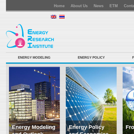
Home
About Us
News
ETM
Conta
ENERGY MODELING
ENERGY POLICY
Energy Modeling
Energy Policy
Fro