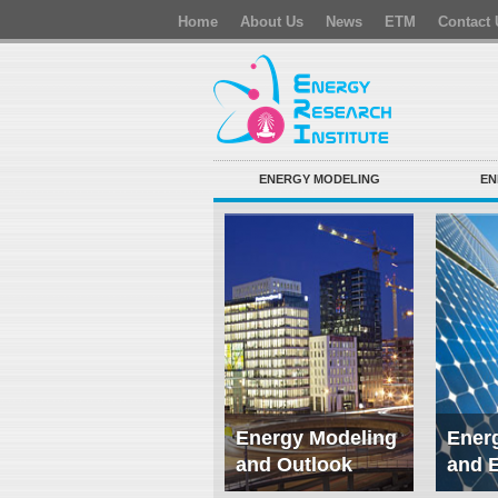
Home
About Us
News
ETM
Contact 
ENERGY MODELING
EN
Energy Modeling
Energ
and Outlook
and 