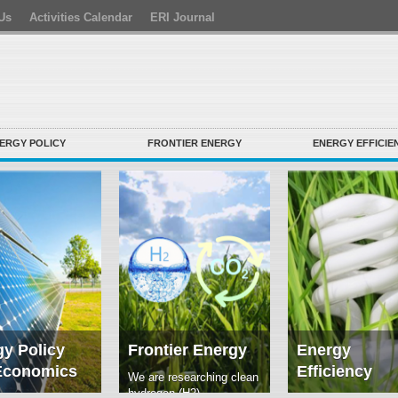
Us
Activities Calendar
ERI Journal
ERGY POLICY
FRONTIER ENERGY
ENERGY EFFICIE
y Policy
Frontier Energy
Energy
Economics
Efficiency
We are researching clean
hydrogen (H2)