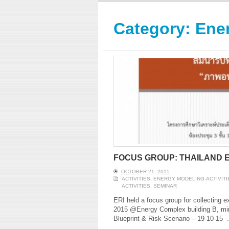
ERI conducts rigorous
We focu
analyses of trends in
thermal
energy supply and
innovat
Category:
Ene
demand of various
economi
energy-consuming
policy. 
sectors. Our analyses
pending
have been used for …
solar co
Read More
FOCUS GROUP: THAILAND 
OCTOBER 21, 2015
ACTIVITIES
,
ENERGY MODELING-ACTIVITI
ACTIVITIES
,
SEMINAR
ERI held a focus group for collecting 
2015 @Energy Complex building B, min
Blueprint & Risk Scenario – 19-10-15
.