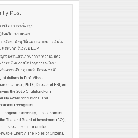
rgy-
 and
tly Post
Read More
advice
ราชธีตา ราษฎร์อาดูร
ือผู้รับบริการภายนอก
ือการจัดหาพัสดุ วิธีเฉพาะเจาะจง วงเงินไม่
 More
น 5 แสนบาท ในระบบ EGP
ิญร่วมงานเสวนาวิชาการ “ความมั่นคง
ลังงานไทยภายใต้วิกฤตการณ์โลก :
หัสความเสี่ยง สู่แผนรับมือของชาติ”
ratulations to Prof. Viboon
haroenchaikul, Ph.D., Director of ERI, on
iving the 2025 Chulalongkorn
ersity Award for National and
rnational Recognition.
lalongkorn University, in collaboration
 the Thailand Board of Investment (BOI),
ed a special seminar entitled
ewable Energy: The Roles of Citizens,