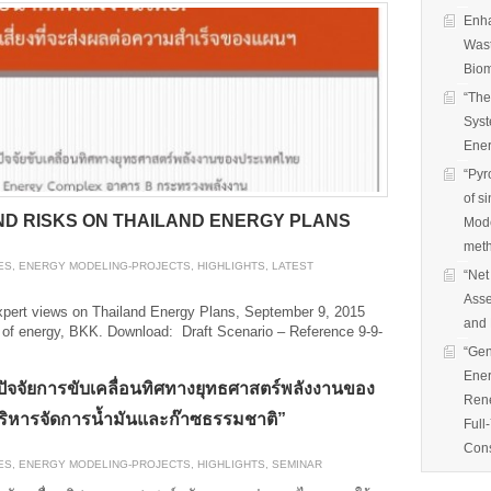
Enha
Wast
Biom
“The
Syst
Ener
“Pyr
of s
ND RISKS ON THAILAND ENERGY PLANS
Mode
met
ES
,
ENERGY MODELING-PROJECTS
,
HIGHLIGHTS
,
LATEST
“Net
Asse
expert views on Thailand Energy Plans, September 9, 2015
and 
 of energy, BKK. Download: Draft Scenario – Reference 9-9-
“Gen
Ener
ัจจัยการขับเคลื่อนทิศทางยุทธศาสตร์พลังงานของ
Rene
ริหารจัดการน้ำมันและก๊าซธรรมชาติ”
Full
Cons
ES
,
ENERGY MODELING-PROJECTS
,
HIGHLIGHTS
,
SEMINAR