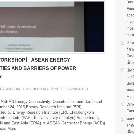
Busi
Ener
acad
inve
ince
sust
เรีย
วิชา
กับน
T WORKSHOP】 ASEAN ENERGY
เป็น
TIES AND BARRIERS OF POWER
เปิด
R
การศ
บัณฑ
GY MODELING-ACTIVITIES
,
ENERGY MODELING-PROJECTS
,
พลัง
Man
SEAN Energy Connectivity: Opportunities and Barriers of
Driv
er 24, 2015,Energy Research Institute (ERI),
Ener
ted by Energy Research Institute (ERI, Chulalongkorn
rch Institute (PARI, the University of Tokyo) Supported by
ขอเช
AN and East Asia (ERIA) ＆ ASEAN Center for Energy (ACE))
อาทิ
ead More
เพื่