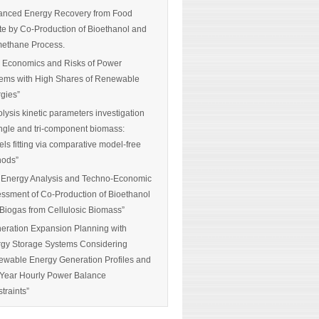
nced Energy Recovery from Food
e by Co-Production of Bioethanol and
ethane Process.
 Economics and Risks of Power
ems with High Shares of Renewable
gies”
olysis kinetic parameters investigation
ingle and tri-component biomass:
ls fitting via comparative model-free
hods”
 Energy Analysis and Techno-Economic
ssment of Co-Production of Bioethanol
Biogas from Cellulosic Biomass”
eration Expansion Planning with
gy Storage Systems Considering
wable Energy Generation Profiles and
-Year Hourly Power Balance
traints”