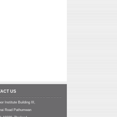
ACT US
or Institute Building III,
hai Road Pathumwan