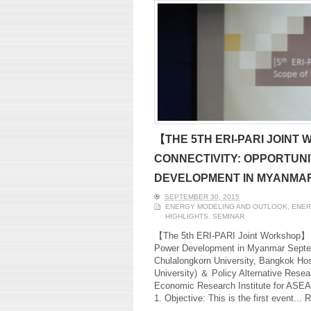
【THE 5TH ERI-PARI JOIN
CONNECTIVITY: OPPORTUNI
DEVELOPMENT IN MYANMA
SEPTEMBER 30, 2015
ENERGY MODELING AND OUTLOOK
,
ENER
HIGHLIGHTS
,
SEMINAR
【The 5th ERI-PARI Joint Workshop】 A
Power Development in Myanmar Septemb
Chulalongkorn University, Bangkok Hos
University) ＆ Policy Alternative Resea
Economic Research Institute for ASE
1. Objective: This is the first event...
R