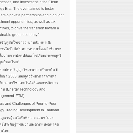
nesses, and Investment in the Clean
gy Era.’ The event aimed to foster
emic-private partnerships and highlight
stment opportunities, as well as tax
ntives, to drive the transition toward a
ainable green economy.”
นเชิญผู้สนใจเข้าร่วมงานสัมมนาเชิง
การในหัวข้อ“บทบาทของเชื้อเพลิงชีวภาพ
โยบายการปลดปล่อยก๊าซเรือนกระจกสุทธิ
ศูนย์ของไทย”
รับสมัครปริญญาโท ภาคการศึกษาต้น ปี
ึกษา 2565 หลักสูตรวิทยาศาสตรมหา
ิต สาขาวิชาเทคโนโลยีและการจัดการ
งาน (Energy Technology and
agement: ETM)
ers and Challenges of Peer-to-Peer
gy Trading Development in Thailand
ิญชวนผู้สนใจรับฟังการเสวนา “ดวง
ตย์ประดิษฐ์” พลังงานสะอาดแห่งอนาคต
อคนไทย