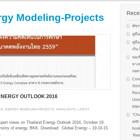
s on solar
We evaluate the
productions and fuel cell
 system
performance of ene
technology for low carbon
ion, solar PV
efficient equipment
Recen
rgy Modeling-Projects
energy. We have also
cs, and solar PV
energy efficiency
studied carbon dioxide …
Two patent-
programs and give 
พัชร
, non-tracking
to governments on
Read More
llectors for …
energy …
คู่ม
คู่ม
Read More
Read
เกิ
ขอเช
ทางพ
ถอดร
Cong
Sric
Rece
ENERGY OUTLOOK 2016
Univ
Inte
ES
,
ENERGY MODELING-PROJECTS
,
HIGHLIGHTS
,
LATEST
“Chu
with
expert views on Thailand Energy Outlook 2016, October 19,
istry of energy, BKK. Download: Global Energy – 19-10-15
host
..
‘Ren