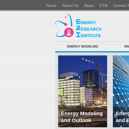
Home
About Us
News
ETM
Contact 
ENERGY MODELING
EN
Energy Modeling
Energ
and Outlook
and 