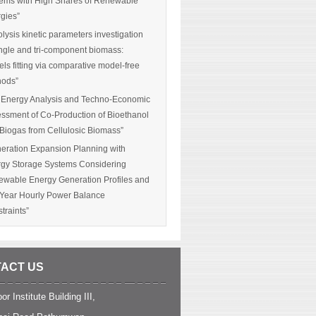
ems with High Shares of Renewable
gies”
olysis kinetic parameters investigation
ingle and tri-component biomass:
ls fitting via comparative model-free
hods”
 Energy Analysis and Techno-Economic
ssment of Co-Production of Bioethanol
Biogas from Cellulosic Biomass”
eration Expansion Planning with
gy Storage Systems Considering
wable Energy Generation Profiles and
-Year Hourly Power Balance
traints”
ACT US
or Institute Building III,