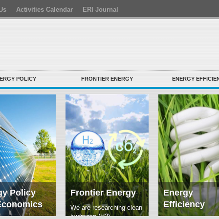
Us
Activities Calendar
ERI Journal
ERGY POLICY
FRONTIER ENERGY
ENERGY EFFICIE
y Policy
Frontier Energy
Energy
Economics
Efficiency
We are researching clean
hydrogen (H2)