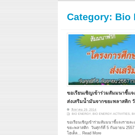
ERI conducts rigorous
We focu
analyses of trends in
thermal
energy supply and
innovat
Category:
Bio 
demand of various
economi
energy-consuming
policy. 
sectors. Our analyses
pending
have been used for …
solar co
Read More
ขอเรียนเชิญเข้าร่วมสัมมนาชี
ส่งเสริมน้ำมันจากขยะพลาสติก วัน
สิงหาคม 29, 2014
BIO ENERGY
,
BIO ENERGY- ACTIVITIES
,
B
ขอเรียนเชิญเข้าร่วมสัมมนาชี้แจงรายล
ขยะพลาสติก วันศุกร์ที่ 5 กันยายน 2557
โฮเต็ล...
Read More