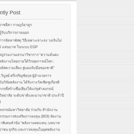
Sorry, this entry is only
rgy-
available in English.
 and
tly Post
Read More
advice
ราชธีตา ราษฎร์อาดูร
ือผู้รับบริการภายนอก
ือการจัดหาพัสดุ วิธีเฉพาะเจาะจง วงเงินไม่
 More
น 5 แสนบาท ในระบบ EGP
ิญร่วมงานเสวนาวิชาการ “ความมั่นคง
ลังงานไทยภายใต้วิกฤตการณ์โลก :
หัสความเสี่ยง สู่แผนรับมือของชาติ”
.วิบูลย์ ศรีเจริญชัยกุล ผู้อำนวยการ
ันวิจัยพลังงาน ได้รับรางวัลเชิดชูเกียรติ
ากรที่สร้างชื่อเสียงให้แก่จุฬาลงกรณ์
ิทยาลัย ระดับชาติและนานาชาติ ประจำปี
8
ลงกรณ์มหาวิทยาลัย ร่วมกับ สำนักงาน
รรมการส่งเสริมการลงทุน (BOI) จัดงาน
าพิเศษหัวข้อ “พลังงานทดแทน: บทบาท
าชน ธุรกิจ และการลงทุนในยุคพลังงาน