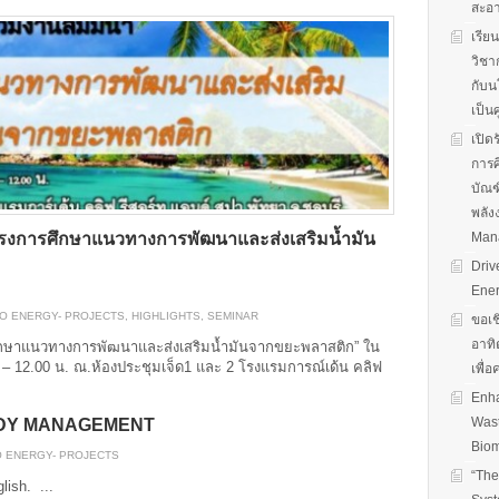
สะอ
เรีย
วิชา
กับน
เป็น
เปิด
การศ
บัณฑ
พลัง
ครงการศึกษาแนวทางการพัฒนาและส่งเสริมน้ำมัน
Man
Driv
Ener
IO ENERGY- PROJECTS
,
HIGHLIGHTS
,
SEMINAR
ขอเช
อาทิ
ศึกษาแนวทางการพัฒนาและส่งเสริมน้ำมันจากขยะพลาสติก” ใน
0 – 12.00 น. ณ.ห้องประชุมเจ็ด1 และ 2 โรงแรมการณ์เด้น คลิฟ
เพื่
Enha
Wast
IDY MANAGEMENT
Biom
O ENERGY- PROJECTS
“The
nglish.
...