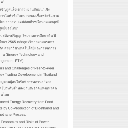
าด”
นเชิญผู้สนใจเข้าร่วมงานสัมมนาเชิง
การในหัวข้อ“บทบาทของเชื้อเพลิงชีวภาพ
โยบายการปลดปล่อยก๊าซเรือนกระจกสุทธิ
ศูนย์ของไทย”
รับสมัครปริญญาโท ภาคการศึกษาต้น ปี
ึกษา 2565 หลักสูตรวิทยาศาสตรมหา
ิต สาขาวิชาเทคโนโลยีและการจัดการ
งาน (Energy Technology and
agement: ETM)
ers and Challenges of Peer-to-Peer
gy Trading Development in Thailand
ิญชวนผู้สนใจรับฟังการเสวนา “ดวง
ตย์ประดิษฐ์” พลังงานสะอาดแห่งอนาคต
อคนไทย
nced Energy Recovery from Food
e by Co-Production of Bioethanol and
ethane Process.
 Economics and Risks of Power