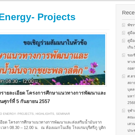
s on solar
We evaluate the
productions and fuel cell
 system
performance of ene
technology for low carbon
ion, solar PV
efficient equipment
Recen
Energy- Projects
energy. We have also
cs, and solar PV
energy efficiency
studied carbon dioxide …
Two patent-
programs and give 
พัชร
, non-tracking
to governments on
Read More
llectors for …
energy …
คู่ม
คู่ม
Read More
Read
เกิ
ขอเช
ทางพ
ถอดร
ศ.ดร
สถาบ
บุคล
้แจงรายละเอียด โครงการศึกษาแนวทางการพัฒนาและ
มหาว
ศุกร์ที่ 5 กันยายน 2557
256
จุฬา
IO ENERGY- PROJECTS
,
HIGHLIGHTS
,
SEMINAR
คณะก
ะเอียด โครงการศึกษาแนวทางการพัฒนาและส่งเสริมน้ำมันจาก
เสวน
 เวลา 08.30 – 12.00 น. ณ ห้องแมกโนเลีย โรงแรมบุรีศรีภู บูติก
ประช