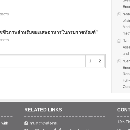
Syst
Ener
“Pyr
OJECTS
of s
Mode
ก๊าซชีวภาพสำหรับขยะเศษอาหารในกรมราชทัณฑ์”
met
OJECTS
“Net
Asse
and 
1
2
“Gen
Ener
Rene
Full
Cons
RELATED LINKS
CONT
12th Flo
 with
กระทรวงพลังงาน