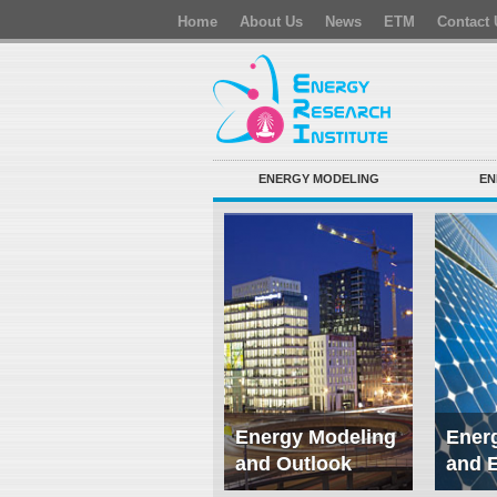
Home
About Us
News
ETM
Contact 
ENERGY MODELING
EN
Energy Modeling
Energ
and Outlook
and 