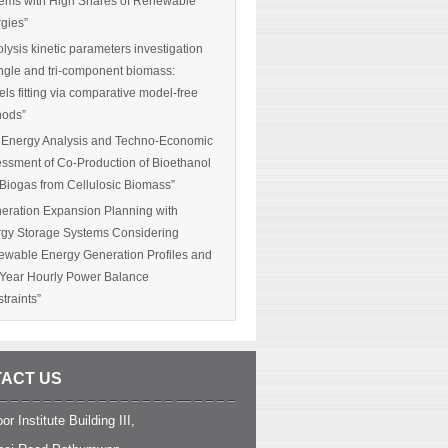
ems with High Shares of Renewable
gies”
olysis kinetic parameters investigation
ingle and tri-component biomass:
ls fitting via comparative model-free
hods”
 Energy Analysis and Techno-Economic
ssment of Co-Production of Bioethanol
Biogas from Cellulosic Biomass”
eration Expansion Planning with
gy Storage Systems Considering
wable Energy Generation Profiles and
-Year Hourly Power Balance
traints”
ACT US
or Institute Building III,