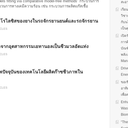
els fitting via comparative model-free methods” กระบวนการ
สะอ
ระบวนการทางเคมีความร้อน เช่น กระบวนการผลิตแก๊สเชื้อ
เรีย
วิชา
ไพโรไลซิสของยางในรถจักรยานยนต์และรถจักรยาน
กับน
เป็น
ICLES
เปิด
การศ
กจากอุตสาหกรรมเอทานอลเป็นชีวมวลอัดแท่ง
บัณฑ
พลัง
ICLES
Man
Driv
ัจจุบันของเทคโนโลยีผลิตก๊าซชีวภาพใน
Ener
ขอเช
ICLES
อาทิ
เพื่
Enha
Wast
Biom
“The