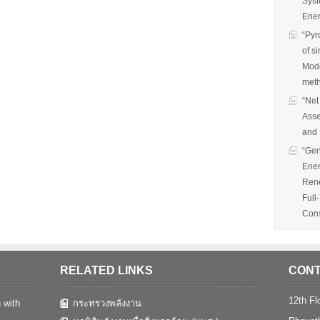
Syst
Ener
“Pyr
of s
Mode
met
“Net
Asse
and 
“Gen
Ener
Rene
Full
Cons
RELATED LINKS
CONT
12th Flo
 with
กระทรวงพลังงาน