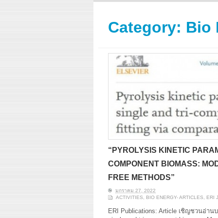
ERI conducts rigorous
We focu
analyses of trends in
thermal
energy supply and
innovat
Category:
Bio 
demand of various
economi
energy-consuming
policy. 
sectors. Our analyses
pending
have been used for …
solar co
Read More
“PYROLYSIS KINETIC PARAM
COMPONENT BIOMASS: MODE
FREE METHODS”
มกราคม 27, 2022
ACTIVITIES
,
BIO ENERGY- ARTICLES
,
ERI 
ERI Publications: Article เชิญชวนอ่านบ