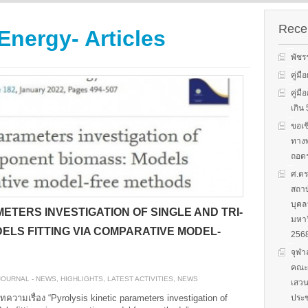
s on solar
We evaluate the
productions and fuel cell
 system
performance of ene
technology for low carbon
ion, solar PV
efficient equipment
Recen
Energy- Articles
energy. We have also
cs, and solar PV
energy efficiency
studied carbon dioxide …
Two patent-
programs and give 
พัชร
, non-tracking
to governments on
Read More
llectors for …
energy …
คู่ม
คู่ม
Read More
Read
เกิ
ขอเช
ทางพ
ถอดร
ศ.ดร
สถาบ
บุคล
ETERS INVESTIGATION OF SINGLE AND TRI-
มหาว
LS FITTING VIA COMPARATIVE MODEL-
256
จุฬา
คณะก
JOURNAL - NEWS
,
HIGHLIGHTS
,
LATEST ACTIVITIES
,
NEWS
เสวน
ประช
ทความเรื่อง “Pyrolysis kinetic parameters investigation of