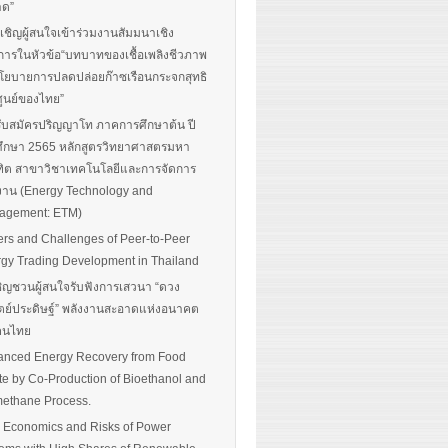
าด”
นเชิญผู้สนใจเข้าร่วมงานสัมมนาเชิง
การในหัวข้อ“บทบาทของเชื้อเพลิงชีวภาพ
โยบายการปลดปล่อยก๊าซเรือนกระจกสุทธิ
ศูนย์ของไทย”
รับสมัครปริญญาโท ภาคการศึกษาต้น ปี
ึกษา 2565 หลักสูตรวิทยาศาสตรมหา
ิต สาขาวิชาเทคโนโลยีและการจัดการ
งาน (Energy Technology and
agement: ETM)
ers and Challenges of Peer-to-Peer
gy Trading Development in Thailand
ิญชวนผู้สนใจรับฟังการเสวนา “ดวง
ตย์ประดิษฐ์” พลังงานสะอาดแห่งอนาคต
อคนไทย
nced Energy Recovery from Food
e by Co-Production of Bioethanol and
ethane Process.
 Economics and Risks of Power