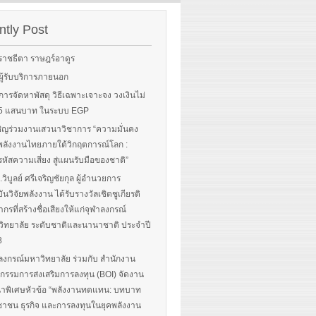
Sorry, this entry is only
rgy-
available in English.
 and
tly Post
Read More
advice
ราชธีตา ราษฎร์อาดูร
ือผู้รับบริการภายนอก
ือการจัดหาพัสดุ วิธีเฉพาะเจาะจง วงเงินไม่
 More
น 5 แสนบาท ในระบบ EGP
ิญร่วมงานเสวนาวิชาการ “ความมั่นคง
ลังงานไทยภายใต้วิกฤตการณ์โลก :
หัสความเสี่ยง สู่แผนรับมือของชาติ”
.วิบูลย์ ศรีเจริญชัยกุล ผู้อำนวยการ
ันวิจัยพลังงาน ได้รับรางวัลเชิดชูเกียรติ
ากรที่สร้างชื่อเสียงให้แก่จุฬาลงกรณ์
ิทยาลัย ระดับชาติและนานาชาติ ประจำปี
8
ลงกรณ์มหาวิทยาลัย ร่วมกับ สำนักงาน
รรมการส่งเสริมการลงทุน (BOI) จัดงาน
าพิเศษหัวข้อ “พลังงานทดแทน: บทบาท
าชน ธุรกิจ และการลงทุนในยุคพลังงาน