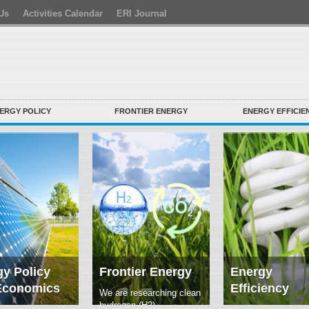
Us
Activities Calendar
ERI Journal
ERGY POLICY
FRONTIER ENERGY
ENERGY EFFICIE
y Policy
Frontier Energy
Energy
Economics
Efficiency
We are researching clean
hydrogen (H2)