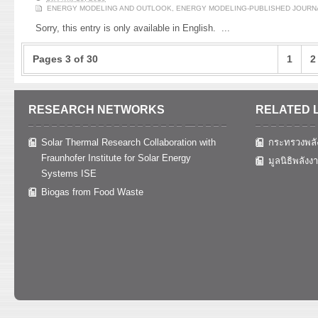
ENERGY MODELING AND OUTLOOK
,
ENERGY MODELING-PUBLISHED JOURN
Sorry, this entry is only available in English.
...
Pages 3 of 30
1
2
RESEARCH NETWORKS
RELATED 
Solar Thermal Research Collaboration with
กระทรวงพลั
Fraunhofer Institute for Solar Energy
มูลนิธิพลังง
Systems ISE
Biogas from Food Waste