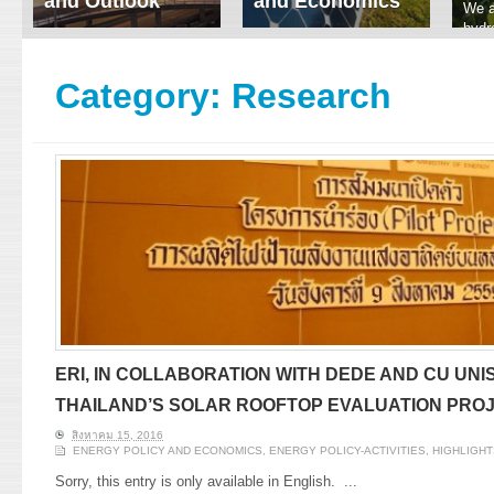
and Outlook
and Economics
We a
hydr
ERI conducts rigorous
We focus on solar
prod
analyses of trends in
thermal system
tech
energy supply and
innovation, solar PV
Category:
Research
ener
demand of various
economics, and solar PV
stud
energy-consuming
policy. Two patent-
sectors. Our analyses
pending, non-tracking
have been used for …
solar collectors for …
Read More
Read More
ERI, IN COLLABORATION WITH DEDE AND CU UN
THAILAND’S SOLAR ROOFTOP EVALUATION PRO
สิงหาคม 15, 2016
ENERGY POLICY AND ECONOMICS
,
ENERGY POLICY-ACTIVITIES
,
HIGHLIGHT
Sorry, this entry is only available in English.
...