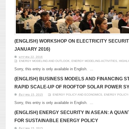
(ENGLISH) WORKSHOP ON ELECTRICITY SECURITY
JANUARY 2016)
มกราคม 22, 2016
ENERGY MODELING AND OUTLOOK
,
ENERGY MODELING-ACTIVITIES
,
HIGHL
Sorry, this entry is only available in English.
...
(ENGLISH) BUSINESS MODELS AND FINANCING 
RAPID SCALE-UP OF ROOFTOP SOLAR POWER SY
ธันวาคม 15, 2015
ENERGY POLICY AND ECONOMICS
,
ENERGY POLICY-
Sorry, this entry is only available in English.
...
(ENGLISH) ENERGY SECURITY IN ASEAN: A QUA
FOR SUSTAINABLE ENERGY POLICY
ธันวาคม 15, 2015