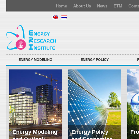
Home
About Us
News
ETM
Conta
ENERGY MODELING
ENERGY POLICY
Energy Modeling
Energy Policy
Fro