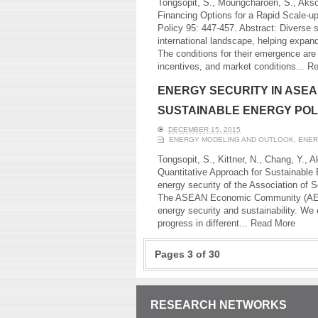
Tongsopit, S., Moungcharoen, S., Akso
Financing Options for a Rapid Scale-u
Policy 95: 447-457. Abstract: Diverse 
international landscape, helping expan
The conditions for their emergence are 
incentives, and market conditions...
Re
ENERGY SECURITY IN ASEA
SUSTAINABLE ENERGY POL
DECEMBER 15, 2015
ENERGY MODELING AND OUTLOOK
,
ENER
Tongsopit, S., Kittner, N., Chang, Y., 
Quantitative Approach for Sustainable 
energy security of the Association of
The ASEAN Economic Community (AEC) 
energy security and sustainability. We
progress in different...
Read More
Pages 3 of 30
RESEARCH NETWORKS