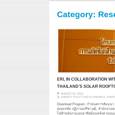
ERI conducts rigorous
We focu
analyses of trends in
thermal
energy supply and
innovat
Category:
Res
demand of various
economi
energy-consuming
policy. 
sectors. Our analyses
pending
have been used for …
solar co
Read More
ERI, IN COLLABORATION W
THAILAND’S SOLAR ROOFT
AUGUST 15, 2016
ENERGY POLICY AND ECONOMICS
,
ENERG
Download Program: กำหนดการสัมมนา Pr
คุณพรชัย ปฏิภาณปรีชาวุฒิ, สำนักงาน
ไฟฟ้าพลังงานแสงอาทิตย์บนหลังคาแบบเส