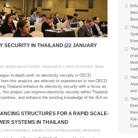
Enha
Wast
Biom
“The
Syst
Ener
 SECURITY IN THAILAND (22 JANUARY
“Pyr
of s
Mode
GY MODELING-ACTIVITIES
,
HIGHLIGHTS
,
LATEST ACTIVITIES
,
NEWS
met
n in-depth work on electricity security in OECD
“Net
 from this analysis are relevant to experiences in non-OECD
Asse
ng Thailand enhance its electricity security with a focus on
and 
 this project can improve electricity security within Thailand,
 countries, and enhance the existing knowledge of the IEA on
“Gen
Ener
Rene
ANCING STRUCTURES FOR A RAPID SCALE-
Full
WER SYSTEMS IN THAILAND
Cons
CY AND ECONOMICS
,
ENERGY POLICY-PUBLICATIONS
,
RESEARCH