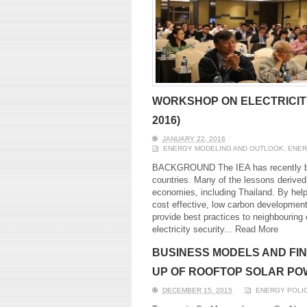
WORKSHOP ON ELECTRICITY
2016)
JANUARY 22, 2016
ENERGY MODELING AND OUTLOOK
,
ENER
BACKGROUND The IEA has recently begu
countries. Many of the lessons derived
economies, including Thailand. By helpi
cost effective, low carbon development,
provide best practices to neighbouring
electricity security...
Read More
BUSINESS MODELS AND FIN
UP OF ROOFTOP SOLAR PO
DECEMBER 15, 2015
ENERGY POLI