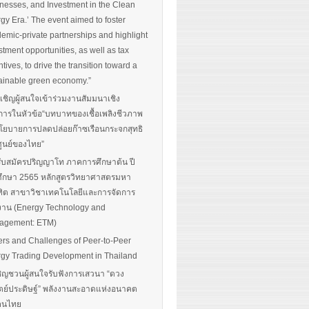
nesses, and Investment in the Clean
gy Era.’ The event aimed to foster
emic-private partnerships and highlight
stment opportunities, as well as tax
ntives, to drive the transition toward a
ainable green economy.”
นเชิญผู้สนใจเข้าร่วมงานสัมมนาเชิง
การในหัวข้อ“บทบาทของเชื้อเพลิงชีวภาพ
โยบายการปลดปล่อยก๊าซเรือนกระจกสุทธิ
ศูนย์ของไทย”
รับสมัครปริญญาโท ภาคการศึกษาต้น ปี
ึกษา 2565 หลักสูตรวิทยาศาสตรมหา
ิต สาขาวิชาเทคโนโลยีและการจัดการ
งาน (Energy Technology and
agement: ETM)
ers and Challenges of Peer-to-Peer
gy Trading Development in Thailand
ิญชวนผู้สนใจรับฟังการเสวนา “ดวง
ตย์ประดิษฐ์” พลังงานสะอาดแห่งอนาคต
อคนไทย