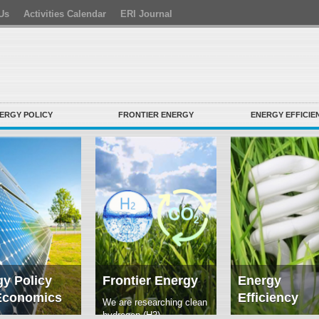
Us
Activities Calendar
ERI Journal
ERGY POLICY
FRONTIER ENERGY
ENERGY EFFICIE
y Policy
Frontier Energy
Energy
Economics
Efficiency
We are researching clean
hydrogen (H2)