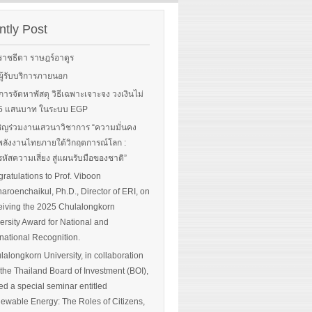
rgy-
 and
tly Post
Read More
advice
ราชธีตา ราษฎร์อาดูร
ือผู้รับบริการภายนอก
ือการจัดหาพัสดุ วิธีเฉพาะเจาะจง วงเงินไม่
 More
น 5 แสนบาท ในระบบ EGP
ิญร่วมงานเสวนาวิชาการ “ความมั่นคง
ลังงานไทยภายใต้วิกฤตการณ์โลก :
หัสความเสี่ยง สู่แผนรับมือของชาติ”
ratulations to Prof. Viboon
haroenchaikul, Ph.D., Director of ERI, on
iving the 2025 Chulalongkorn
ersity Award for National and
rnational Recognition.
lalongkorn University, in collaboration
 the Thailand Board of Investment (BOI),
ed a special seminar entitled
ewable Energy: The Roles of Citizens,