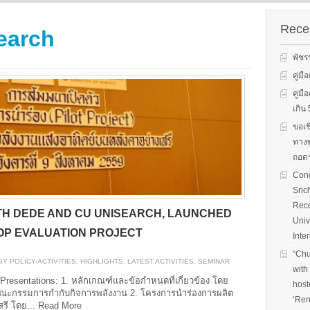
s on solar
We evaluate the
productions and fuel cell
 system
performance of ene
technology for low carbon
ion, solar PV
efficient equipment
Recen
earch
energy. We have also
cs, and solar PV
energy efficiency
studied carbon dioxide …
Two patent-
programs and give 
พัชร
, non-tracking
to governments on
Read More
llectors for …
energy …
คู่ม
คู่ม
Read More
Read
เกิ
ขอเช
ทางพ
ถอดร
Cong
Sric
Rece
ITH DEDE AND CU UNISEARCH, LAUNCHED
Univ
OP EVALUATION PROJECT
Inte
“Chu
Y POLICY-ACTIVITIES
,
HIGHLIGHTS
,
LATEST ACTIVITIES
,
SEMINAR
with
esentations: 1. หลักเกณฑ์และข้อกำหนดที่เกี่ยวข้อง โดย
host
คณะกรรมการกำกับกิจการพลังงาน 2. โครงการนำร่องการผลิต
‘Ren
รี โดย...
Read More