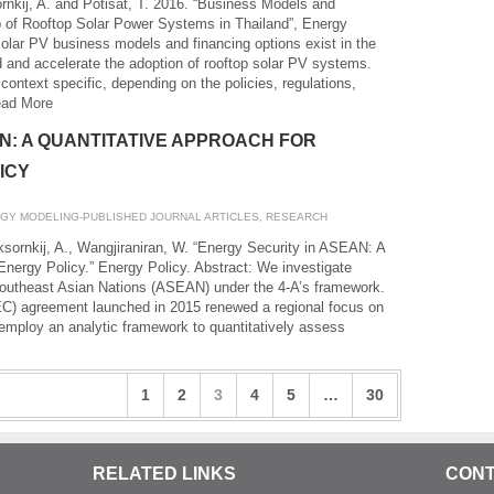
rnkij, A. and Potisat, T. 2016. “Business Models and
p of Rooftop Solar Power Systems in Thailand”, Energy
solar PV business models and financing options exist in the
d and accelerate the adoption of rooftop solar PV systems.
context specific, depending on the policies, regulations,
ad More
N: A QUANTITATIVE APPROACH FOR
ICY
GY MODELING-PUBLISHED JOURNAL ARTICLES
,
RESEARCH
Aksornkij, A., Wangjiraniran, W. “Energy Security in ASEAN: A
Energy Policy.” Energy Policy. Abstract: We investigate
 Southeast Asian Nations (ASEAN) under the 4-A’s framework.
agreement launched in 2015 renewed a regional focus on
 employ an analytic framework to quantitatively assess
1
2
3
4
5
…
30
RELATED LINKS
CONT