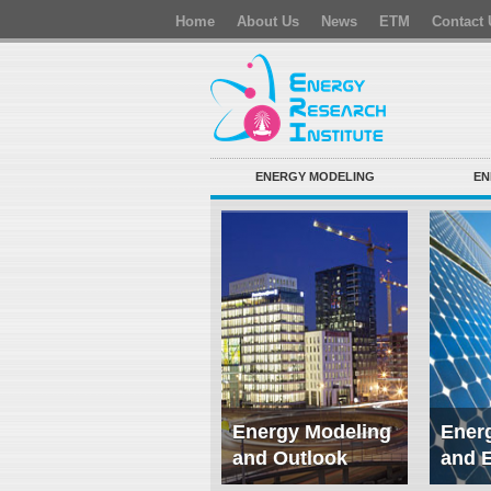
Home
About Us
News
ETM
Contact 
ENERGY MODELING
EN
Energy Modeling
Energ
and Outlook
and 