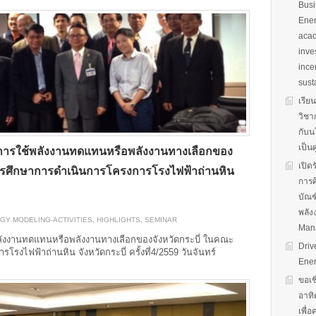
Busi
Ener
acad
inve
ince
sust
เรีย
วิชา
กับน
เป็น
รใช้พลังงานทดแทนหรือพลังงานทางเลือกของ
เปิด
รศึกษาการดำเนินการโครงการโรงไฟฟ้าถ่านหิน
การศ
บัณฑ
พลัง
GY MODELING-ACTIVITIES
,
HIGHLIGHTS
,
SEMINAR
Man
งงานทดแทนหรือพลังงานทางเลือกของจังหวัดกระบี่ ในคณะ
Driv
ไฟฟ้าถ่านหิน จังหวัดกระบี่ ครั้งที่4/2559 วันจันทร์
Ener
ขอเช
อาทิ
เพื่