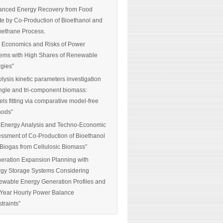
nced Energy Recovery from Food
e by Co-Production of Bioethanol and
ethane Process.
 Economics and Risks of Power
ems with High Shares of Renewable
gies”
olysis kinetic parameters investigation
ingle and tri-component biomass:
ls fitting via comparative model-free
hods”
 Energy Analysis and Techno-Economic
ssment of Co-Production of Bioethanol
Biogas from Cellulosic Biomass”
eration Expansion Planning with
gy Storage Systems Considering
wable Energy Generation Profiles and
-Year Hourly Power Balance
traints”