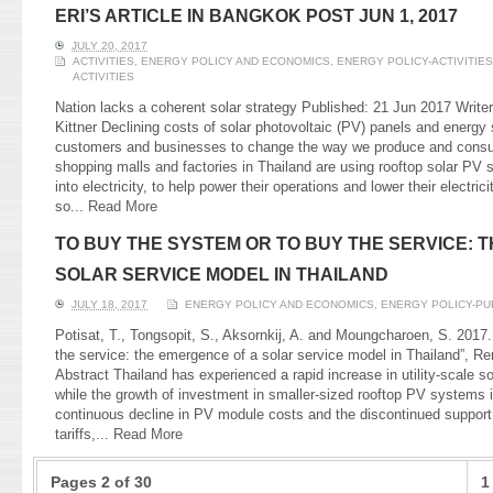
ERI’S ARTICLE IN BANGKOK POST JUN 1, 2017
JULY 20, 2017
ACTIVITIES
,
ENERGY POLICY AND ECONOMICS
,
ENERGY POLICY-ACTIVITIES
ACTIVITIES
Nation lacks a coherent solar strategy Published: 21 Jun 2017 Writ
Kittner Declining costs of solar photovoltaic (PV) panels and energ
customers and businesses to change the way we produce and consume
shopping malls and factories in Thailand are using rooftop solar PV 
into electricity, to help power their operations and lower their electrici
so...
Read More
TO BUY THE SYSTEM OR TO BUY THE SERVICE: 
SOLAR SERVICE MODEL IN THAILAND
JULY 18, 2017
ENERGY POLICY AND ECONOMICS
,
ENERGY POLICY-PU
Potisat, T., Tongsopit, S., Aksornkij, A. and Moungcharoen, S. 2017
the service: the emergence of a solar service model in Thailand”, 
Abstract Thailand has experienced a rapid increase in utility-scale
while the growth of investment in smaller-sized rooftop PV systems i
continuous decline in PV module costs and the discontinued support 
tariffs,...
Read More
Pages 2 of 30
1