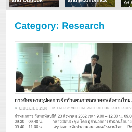
and Outlook
and Economics
We a
hydr
ERI conducts rigorous
We focus on solar
prod
analyses of trends in
thermal system
tech
energy supply and
innovation, solar PV
Category:
Research
ener
demand of various
economics, and solar PV
stud
energy-consuming
policy. Two patent-
sectors. Our analyses
pending, non-tracking
have been used for …
solar collectors for …
Read More
Read More
การสัมมนาสรุปผลการจัดทำแผนภาพอนาคตพลังงานไทย 
OCTOBER 30, 2018
ENERGY MODELING AND OUTLOOK
,
LATEST ACTIV
กำหนดการ วันพฤหัสบดีที่ 23 สิงหาคม 2562 เวลา 9.00 – 12.30 น. 0
09.30 – 09.40 น. กล่าวเปิดประชุม โดย ผู้อำนวยการสำนักนโยบาย
09.40 – 11.00 น. สรุปผลการจัดทำภาพอนาคตพลังงงานไทย...
Re