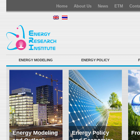
Home
About Us
News
ETM
Conta
ENERGY MODELING
ENERGY POLICY
Energy Modeling
Energy Policy
Fro