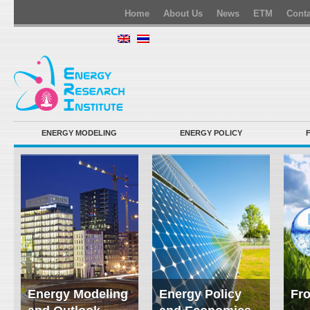
Home
About Us
News
ETM
Conta
ENERGY MODELING
ENERGY POLICY
Energy Modeling
Energy Policy
Fro