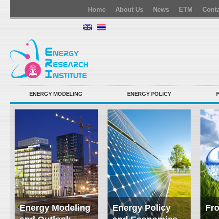
Home
About Us
News
ETM
Conta
ENERGY MODELING
ENERGY POLICY
Energy Modeling
Energy Policy
Fro