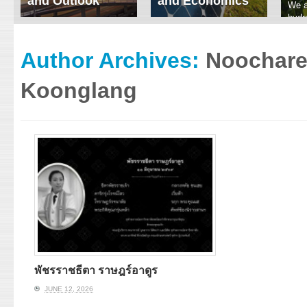
and Outlook
and Economics
We a
hydr
ERI conducts rigorous
We focus on solar
prod
analyses of trends in
thermal system
tech
energy supply and
innovation, solar PV
Author Archives:
Noochar
ener
demand of various
economics, and solar PV
stud
energy-consuming
policy. Two patent-
Koonglang
sectors. Our analyses
pending, non-tracking
have been used for …
solar collectors for …
Read More
Read More
พัชรราชธีตา ราษฎร์อาดูร
JUNE 12, 2026