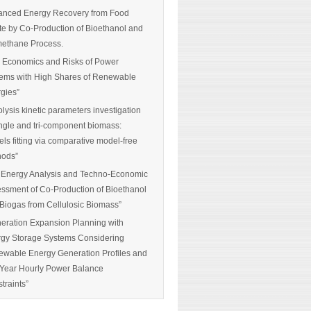
nced Energy Recovery from Food
e by Co-Production of Bioethanol and
ethane Process.
 Economics and Risks of Power
ems with High Shares of Renewable
gies”
olysis kinetic parameters investigation
ingle and tri-component biomass:
ls fitting via comparative model-free
hods”
 Energy Analysis and Techno-Economic
ssment of Co-Production of Bioethanol
Biogas from Cellulosic Biomass”
eration Expansion Planning with
gy Storage Systems Considering
wable Energy Generation Profiles and
-Year Hourly Power Balance
traints”