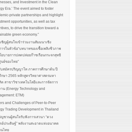
nesses, and Investment in the Clean
gy Era.’ The event aimed to foster
emic-private partnerships and highlight
stment opportunities, as well as tax
ntives, to drive the transition toward a
ainable green economy.”
นเชิญผู้สนใจเข้าร่วมงานสัมมนาเชิง
การในหัวข้อ“บทบาทของเชื้อเพลิงชีวภาพ
โยบายการปลดปล่อยก๊าซเรือนกระจกสุทธิ
ศูนย์ของไทย”
รับสมัครปริญญาโท ภาคการศึกษาต้น ปี
ึกษา 2565 หลักสูตรวิทยาศาสตรมหา
ิต สาขาวิชาเทคโนโลยีและการจัดการ
งาน (Energy Technology and
agement: ETM)
ers and Challenges of Peer-to-Peer
gy Trading Development in Thailand
ิญชวนผู้สนใจรับฟังการเสวนา “ดวง
ตย์ประดิษฐ์” พลังงานสะอาดแห่งอนาคต
อคนไทย