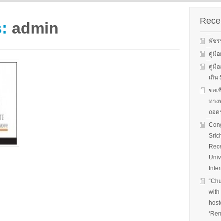
s on solar
We evaluate the
productions and fuel cell
 system
performance of ene
technology for low carbon
ion, solar PV
efficient equipment
Recen
s:
admin
energy. We have also
cs, and solar PV
energy efficiency
studied carbon dioxide …
Two patent-
programs and give 
พัชร
, non-tracking
to governments on
Read More
llectors for …
energy …
คู่ม
คู่ม
Read More
Read
เกิ
ขอเช
ทางพ
ถอดร
Cong
Sric
Rece
Univ
Inte
“Chu
with
host
‘Ren