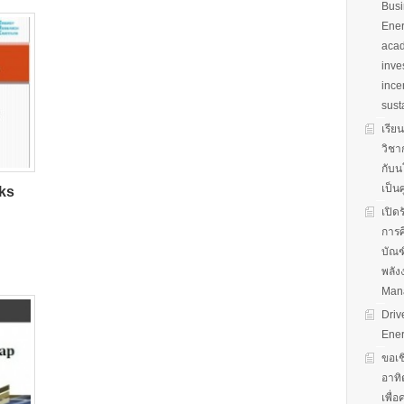
Busi
Ener
acad
inve
ince
sust
เรีย
วิชา
กับน
เป็น
ks
เปิด
การศ
บัณฑ
พลัง
Man
Driv
Ener
ขอเช
อาทิ
เพื่