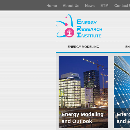
Home
About Us
News
ETM
Contact 
ENERGY MODELING
EN
Energy Modeling
Energ
and Outlook
and 