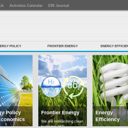
Us
Activities Calendar
ERI Journal
ERGY POLICY
FRONTIER ENERGY
ENERGY EFFICIE
y Policy
Frontier Energy
Energy
Economics
Efficiency
We are researching clean
hydrogen (H2)