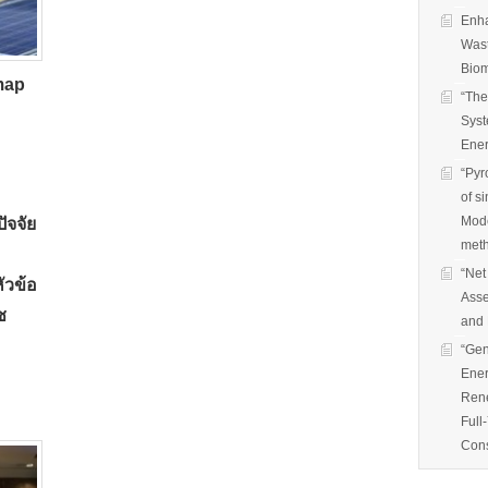
Enha
Wast
Biom
map
“The
Syst
Ener
“Pyr
of s
Mode
ัจจัย
met
“Net
ัวข้อ
Asse
ซ
and 
“Gen
Ener
Rene
Full
Cons