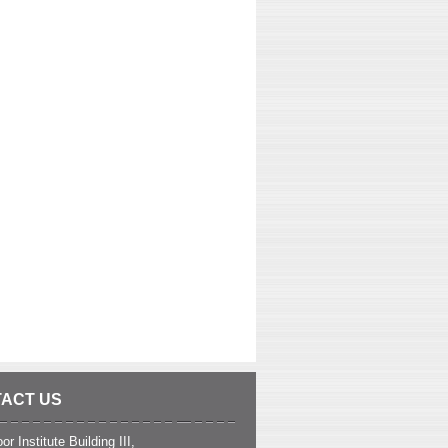
ACT US
or Institute Building III,