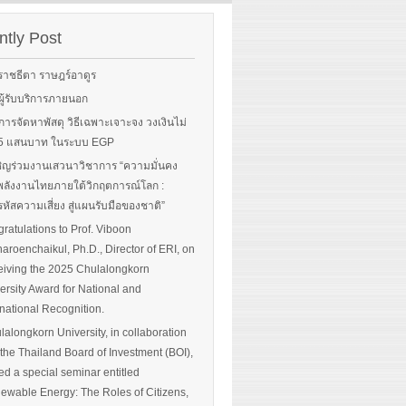
rgy-
 and
tly Post
Read More
advice
ราชธีตา ราษฎร์อาดูร
ือผู้รับบริการภายนอก
ือการจัดหาพัสดุ วิธีเฉพาะเจาะจง วงเงินไม่
 More
น 5 แสนบาท ในระบบ EGP
ิญร่วมงานเสวนาวิชาการ “ความมั่นคง
ลังงานไทยภายใต้วิกฤตการณ์โลก :
หัสความเสี่ยง สู่แผนรับมือของชาติ”
ratulations to Prof. Viboon
haroenchaikul, Ph.D., Director of ERI, on
iving the 2025 Chulalongkorn
ersity Award for National and
rnational Recognition.
lalongkorn University, in collaboration
 the Thailand Board of Investment (BOI),
ed a special seminar entitled
ewable Energy: The Roles of Citizens,