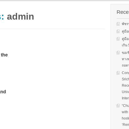
s on solar
We evaluate the
productions and fuel cell
 system
performance of ene
technology for low carbon
ion, solar PV
efficient equipment
Recen
s:
admin
energy. We have also
cs, and solar PV
energy efficiency
studied carbon dioxide …
Two patent-
programs and give 
พัชร
, non-tracking
to governments on
Read More
llectors for …
energy …
คู่ม
คู่ม
Read More
Read
เกิ
ขอเช
 the
ทางพ
ถอดร
Cong
Sric
Rece
and
Univ
Inte
“Chu
with
host
‘Ren