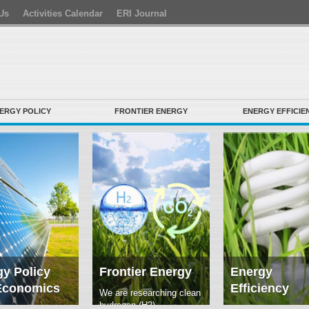
Us
Activities Calendar
ERI Journal
ERGY POLICY
FRONTIER ENERGY
ENERGY EFFICIE
y Policy
Frontier Energy
Energy
Economics
Efficiency
We are researching clean
hydrogen (H2)