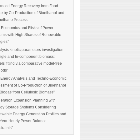
nced Energy Recovery from Food
e by Co-Production of Bioethanol and
ethane Process.
 Economics and Risks of Power
ems with High Shares of Renewable
gies”
olysis kinetic parameters investigation
ingle and tri-component biomass:
ls fitting via comparative model-free
hods”
 Energy Analysis and Techno-Economic
ssment of Co-Production of Bioethanol
Biogas from Cellulosic Biomass”
eration Expansion Planning with
gy Storage Systems Considering
wable Energy Generation Profiles and
-Year Hourly Power Balance
traints”