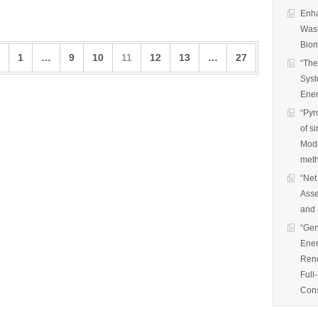
Enha
Wast
Biom
1
…
9
10
11
12
13
…
27
“The
Syst
Ener
“Pyr
of s
Mode
met
“Net
Asse
and 
“Gen
Ener
Rene
Full
Cons