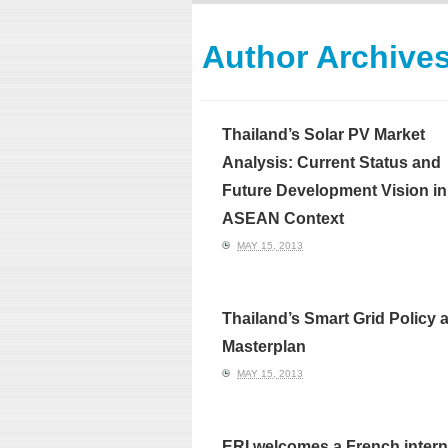
ERI conducts rigorous
We focu
analyses of trends in
thermal
energy supply and
innovat
Author Archive
demand of various
economi
energy-consuming
policy. 
sectors. Our analyses
pending
have been used for …
solar co
Thailand’s Solar PV Market
Read More
Analysis: Current Status and
Future Development Vision in
ASEAN Context
MAY 15, 2013
Thailand’s Smart Grid Policy 
Masterplan
MAY 15, 2013
ERI welcomes a French intern