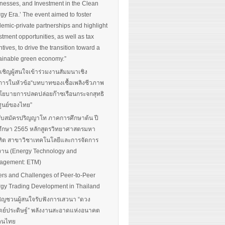
nesses, and Investment in the Clean
gy Era.’ The event aimed to foster
emic-private partnerships and highlight
stment opportunities, as well as tax
ntives, to drive the transition toward a
ainable green economy.”
นเชิญผู้สนใจเข้าร่วมงานสัมมนาเชิง
การในหัวข้อ“บทบาทของเชื้อเพลิงชีวภาพ
โยบายการปลดปล่อยก๊าซเรือนกระจกสุทธิ
ศูนย์ของไทย”
รับสมัครปริญญาโท ภาคการศึกษาต้น ปี
ึกษา 2565 หลักสูตรวิทยาศาสตรมหา
ิต สาขาวิชาเทคโนโลยีและการจัดการ
งาน (Energy Technology and
agement: ETM)
ers and Challenges of Peer-to-Peer
gy Trading Development in Thailand
ิญชวนผู้สนใจรับฟังการเสวนา “ดวง
ตย์ประดิษฐ์” พลังงานสะอาดแห่งอนาคต
อคนไทย