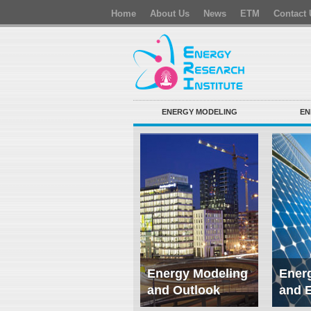
Home
About Us
News
ETM
Contact 
ENERGY MODELING
EN
Energy Modeling
Energ
and Outlook
and 