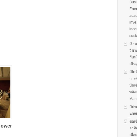
Busi
Ener
acad
inve
ince
sust
เรีย
วิชา
กับน
เป็น
เปิด
การศ
บัณฑ
พลัง
Man
Driv
Ener
ขอเช
 Power
อาทิ
เพื่