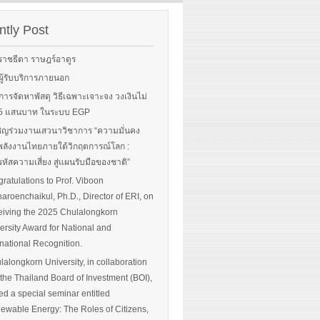
rgy-
 and
tly Post
Read More
advice
ราชธีตา ราษฎร์อาดูร
ือผู้รับบริการภายนอก
ือการจัดหาพัสดุ วิธีเฉพาะเจาะจง วงเงินไม่
 More
น 5 แสนบาท ในระบบ EGP
ิญร่วมงานเสวนาวิชาการ “ความมั่นคง
ลังงานไทยภายใต้วิกฤตการณ์โลก :
หัสความเสี่ยง สู่แผนรับมือของชาติ”
ratulations to Prof. Viboon
haroenchaikul, Ph.D., Director of ERI, on
iving the 2025 Chulalongkorn
ersity Award for National and
rnational Recognition.
lalongkorn University, in collaboration
 the Thailand Board of Investment (BOI),
ed a special seminar entitled
ewable Energy: The Roles of Citizens,