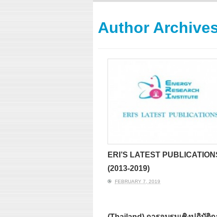
ERI conducts rigorous
We focu
analyses of trends in
thermal
energy supply and
innovat
Author Archive
demand of various
economi
energy-consuming
policy. 
sectors. Our analyses
pending
have been used for …
solar co
Read More
ERI’S LATEST PUBLICATION
(2013-2019)
FEBRUARY 7, 2019
(Thailand) การอบรมเชิงปฏิบัติก