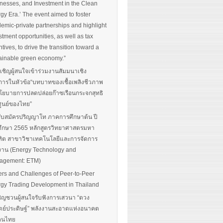
nesses, and Investment in the Clean
gy Era.’ The event aimed to foster
emic-private partnerships and highlight
stment opportunities, as well as tax
ntives, to drive the transition toward a
ainable green economy.”
นเชิญผู้สนใจเข้าร่วมงานสัมมนาเชิง
การในหัวข้อ“บทบาทของเชื้อเพลิงชีวภาพ
โยบายการปลดปล่อยก๊าซเรือนกระจกสุทธิ
ศูนย์ของไทย”
รับสมัครปริญญาโท ภาคการศึกษาต้น ปี
ึกษา 2565 หลักสูตรวิทยาศาสตรมหา
ิต สาขาวิชาเทคโนโลยีและการจัดการ
งาน (Energy Technology and
agement: ETM)
ers and Challenges of Peer-to-Peer
gy Trading Development in Thailand
ิญชวนผู้สนใจรับฟังการเสวนา “ดวง
ตย์ประดิษฐ์” พลังงานสะอาดแห่งอนาคต
อคนไทย