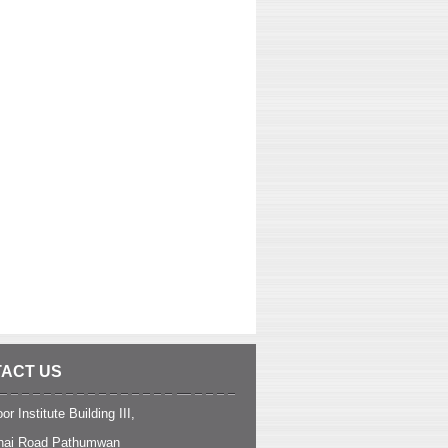
ACT US
or Institute Building III,
hai Road Pathumwan