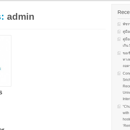
s on solar
We evaluate the
productions and fuel cell
 system
performance of ene
technology for low carbon
ion, solar PV
efficient equipment
Recen
s:
admin
energy. We have also
cs, and solar PV
energy efficiency
studied carbon dioxide …
Two patent-
programs and give 
พัชร
, non-tracking
to governments on
Read More
llectors for …
energy …
คู่ม
คู่ม
Read More
Read
เกิ
ขอเช
ทางพ
ถอดร
Cong
Sric
Rece
S
Univ
Inte
“Chu
with
host
‘Ren
าร