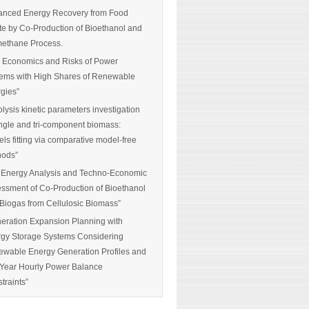
nced Energy Recovery from Food
e by Co-Production of Bioethanol and
ethane Process.
 Economics and Risks of Power
ems with High Shares of Renewable
gies”
olysis kinetic parameters investigation
ingle and tri-component biomass:
ls fitting via comparative model-free
hods”
 Energy Analysis and Techno-Economic
ssment of Co-Production of Bioethanol
Biogas from Cellulosic Biomass”
eration Expansion Planning with
gy Storage Systems Considering
wable Energy Generation Profiles and
-Year Hourly Power Balance
traints”