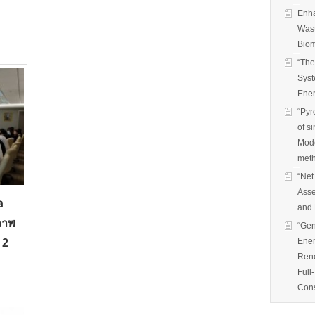
Enha
Wast
Biom
“The
Syst
Ener
“Pyr
of s
Mode
met
“Net
Asse
อ
and 
อภาพ
“Gen
Ener
 2
Rene
Full
Cons