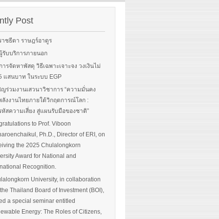
rgy-
 and
tly Post
Read More
advice
ราชธีตา ราษฎร์อาดูร
ือผู้รับบริการภายนอก
ือการจัดหาพัสดุ วิธีเฉพาะเจาะจง วงเงินไม่
 More
น 5 แสนบาท ในระบบ EGP
ิญร่วมงานเสวนาวิชาการ “ความมั่นคง
ลังงานไทยภายใต้วิกฤตการณ์โลก :
หัสความเสี่ยง สู่แผนรับมือของชาติ”
ratulations to Prof. Viboon
haroenchaikul, Ph.D., Director of ERI, on
iving the 2025 Chulalongkorn
ersity Award for National and
rnational Recognition.
lalongkorn University, in collaboration
 the Thailand Board of Investment (BOI),
ed a special seminar entitled
ewable Energy: The Roles of Citizens,