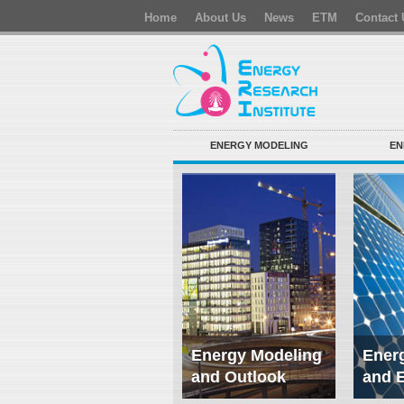
Home
About Us
News
ETM
Contact 
ENERGY MODELING
EN
Energy Modeling
Energ
and Outlook
and 