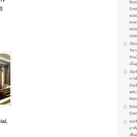
Busi
)
Ener
acad
inve
ince
sust
เรีย
วิชา
กับน
เป็น
เปิด
การศ
บัณฑ
พลัง
Man
Driv
Ener
al,
ขอเช
อาทิ
เพื่