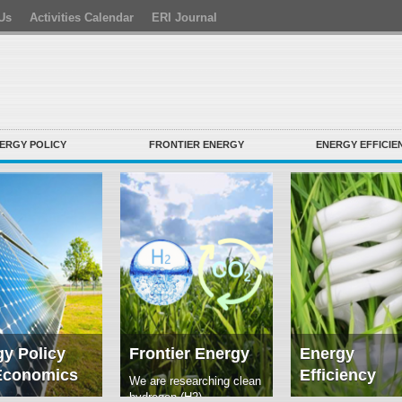
Us
Activities Calendar
ERI Journal
ERGY POLICY
FRONTIER ENERGY
ENERGY EFFICIE
y Policy
Frontier Energy
Energy
Economics
Efficiency
We are researching clean
hydrogen (H2)